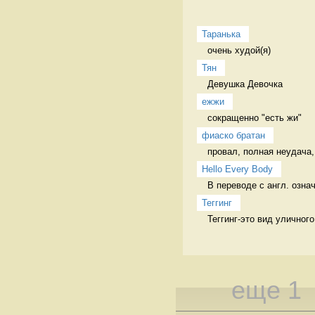
Таранька
очень худой(я) 
Тян
Девушка Девочка
ежжи
сокращенно "есть жи" 
фиаско братан
провал, полная неудача,
Hello Every Body
В переводе с англ. озна
Теггинг
Теггинг-это вид уличног
еще 1