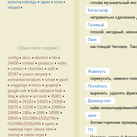
вконтактоблядь
•
арми
•
mine
•
голова музыкальный инс
mband
•
Катастроф
неправильно сделанное 
Голимый
плохой, негодный, некач
Панк
настоящий Человек. Тако
Обьясните людям?
config
•
docs
•
devfest
•
file
•
34408
•
stories
•
products
•
index
•
contact
•
checklist
•
auth
•
Жавкнуть
20747
•
упало нетрож
•
перекусить, немного пое
womentechmakers
•
smart
•
pprof
•
mappings
•
hosts
•
graphql
•
Поскипать
google-ads
•
bulk-upload
•
bulk
•
blog
•
adver
•
account
•
35901
•
Джамшутинг
34581
•
29183
•
24929
•
23308
•
23075
•
22208
•
21146
•
20900
•
найм неквалицированной 
20689
•
190њ
•
1894
•
18580
•
ерня
18545
•
011ѓ080ѕ151ђ270ё
•
Антиисторичное произве
011ѓ080ѕ151ђ240ё
•
щило
•
тамблер герл /about.html
•
ТП
скатор
•
свооя игра
•