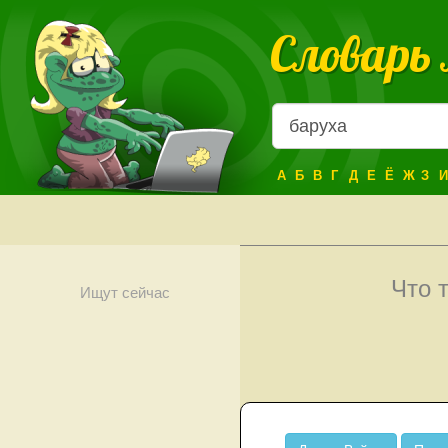
Словарь
А
Б
В
Г
Д
Е
Ё
Ж
З
И
Что 
Ищут сейчас