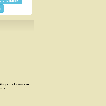
лм-Спрингс
ч
 баруха. • Если есть
виха.