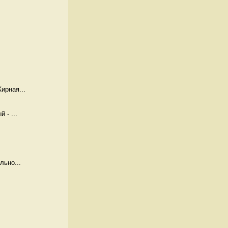
ирная...
 - ...
льно...