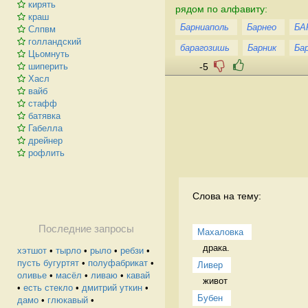
кирять
рядом по алфавиту:
краш
Барниаполь
Барнео
БА
Слпвм
голландский
барагозишь
Барник
Ба
Цьомнуть
-5
шиперить
Хасл
вайб
стафф
батявка
Габелла
дрейнер
рофлить
Слова на тему:
Последние запросы
Махаловка
драка.  
хэтшот
•
тырло
•
рыло
•
ребзи
•
пусть бугуртят
•
полуфабрикат
•
Ливер
оливье
•
масёл
•
ливаю
•
кавай
живот 
•
есть стекло
•
дмитрий уткин
•
Бубен
дамо
•
глюкавый
•