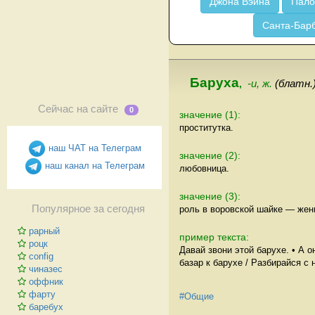
Джона Вэйна
Пало
Санта-Бар
Баруха
,
-и, ж.
(блатн.
Сейчас на сайте
0
значение (1):
проститутка.
наш ЧАТ на Телеграм
значение (2):
наш канал на Телеграм
любовница.
значение (3):
Популярное за сегодня
роль в воровской шайке — жен
рарный
пример текста:
роцк
Давай звони этой барухе. • А о
config
базар к барухе / Разбирайся с 
чиназес
оффник
фарту
#Общие
баребух