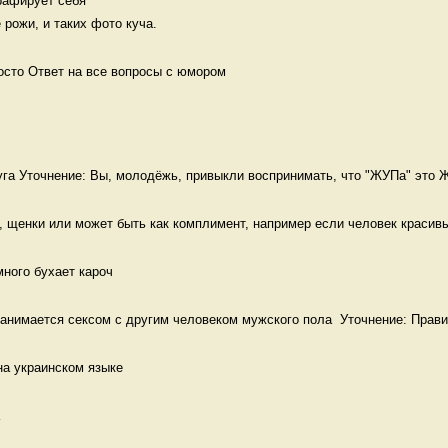
афирует себя 

 рожи, и таких фото куча. 
осто Ответ на все вопросы с юмором
га Уточнение: Вы, молодёжь, привыкли воспринимать, что "ЖУПа" это Ж
 щенки или может быть как комплимент, например если человек красивый
много бухает кароч
анимается сексом с другим человеком мужского пола  Уточнение: Прави
на украинском языке 
 