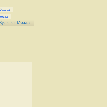
Барсик
атуха
 Кузнецов
,
Москва