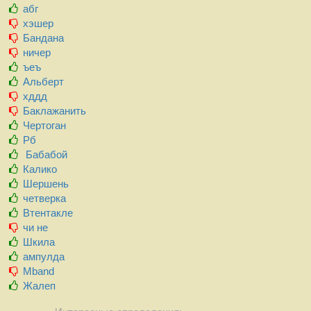
абг
хэшер
Бандана
ничер
ъеъ
Альберт
хддд
Баклажанить
Чертоган
Рб
Бабабой
Калико
Шершень
четверка
Втентакле
чи не
Шкила
ампулда
Mband
Жалеп