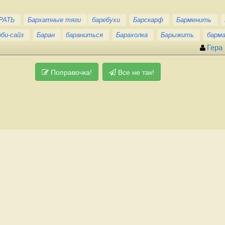
РАТЬ
Бархатные тяги
баребухи
Барскарф
Барменить
рби-сайз
Баран
бараниться
Барахолка
Барыжить
барм
Гера
Поправочка!
Все не так!