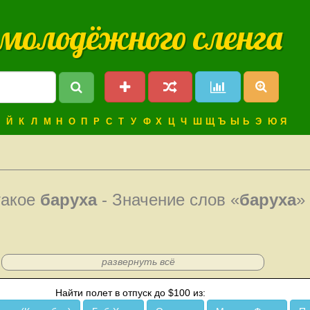
 молодёжного сленга
Й
К
Л
М
Н
О
П
Р
С
Т
У
Ф
Х
Ц
Ч
Ш
Щ
Ъ
Ы
Ь
Э
Ю
Я
такое
баруха
- Значение слов «
баруха
»
развернуть всё
Найти полет в отпуск до $100 из: