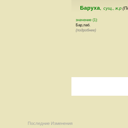
Баруха
сущ., ж.р
(П
,
значение (1):
Бар,паб.
(подробнее)
Последние Изменения