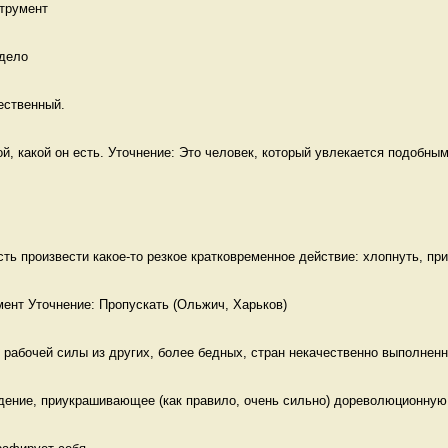
трумент
дело 
ественный. 
й, какой он есть. Уточнение: Это человек, который увлекается подобным
сть произвести какое-то резкое кратковременное действие: хлопнуть, прик
рабочей силы из других, более бедных, стран некачественно выполненна
дение, приукрашивающее (как правило, очень сильно) дореволюционную 