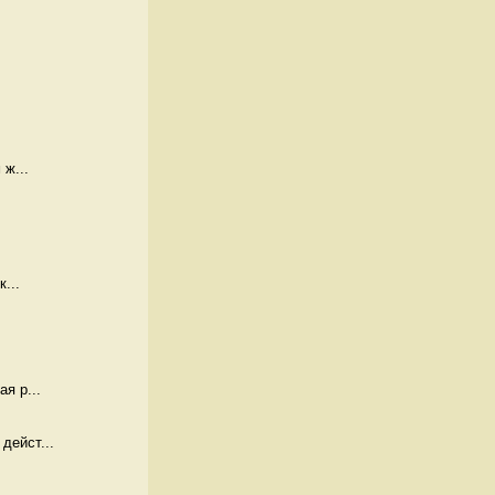
 ж...
...
я р...
дейст...