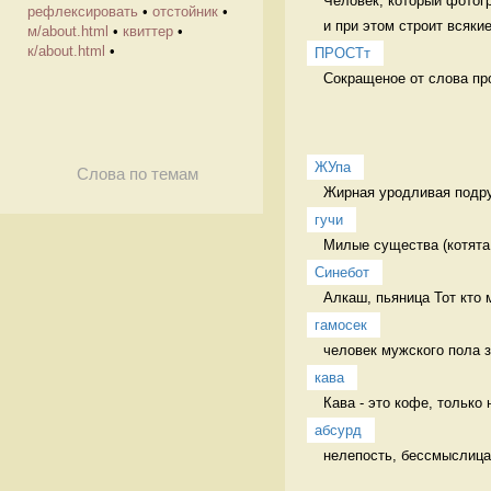
Человек, который фотогр
рефлексировать
•
отстойник
•
и при этом строит всякие
м/about.html
•
квиттер
•
к/about.html
•
ПРОСТт
Сокращеное от слова пр
ЖУпа
Слова по темам
Жирная уродливая подру
гучи
Милые существа (котята,
Синебот
Алкаш, пьяница Тот кто 
гамосек
человек мужского пола з
кава
Кава - это кофе, только 
абсурд
нелепость, бессмыслица