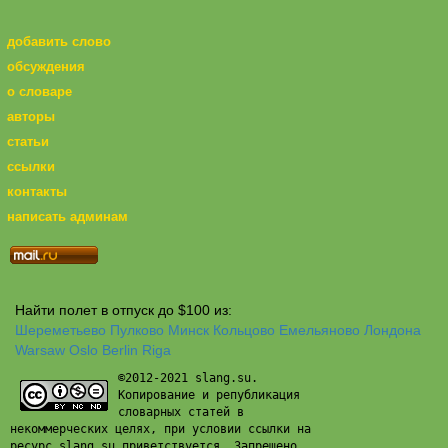
добавить слово
обсуждения
о словаре
авторы
статьи
ссылки
контакты
написать админам
Найти полет в отпуск до $100 из:
Шереметьево
Пулково
Минск
Кольцово
Емельяново
Лондона
Warsaw
Oslo
Berlin
Riga
©2012-2021 slang.su.
Копирование и републикация
словарных статей в
некоммерческих целях, при условии ссылки на
ресурс slang.su приветствуется. Запрещено