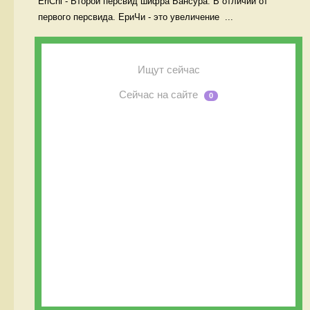
EriChi - Второй персвид шифра Бансура. В отличии от 
первого персвида. ЕриЧи - это увеличение  ...
Ищут сейчас
Сейчас на сайте
0