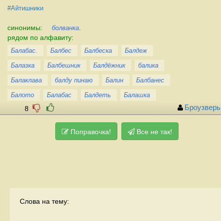
#Айтишники
синонимы:
болванка
.
рядом по алфавиту:
Балабас.
Балбес
Балбеска
Балдеж
Балазка
Балбешник
Балдёжник
балика
Балаклава
балду пинаю
Балин
Балбанес
Балото
Балабас
Балдеть
Балашка
Броузверь
8
Поправочка!
Все не так!
Слова на тему: