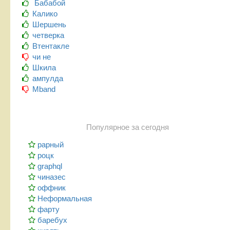
Бабабой
Калико
Шершень
четверка
Втентакле
чи не
Шкила
ампулда
Mband
Популярное за сегодня
рарный
роцк
graphql
чиназес
оффник
Неформальная
фарту
баребух