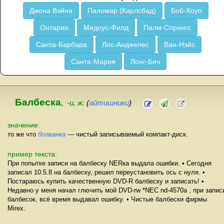
Джона Вэйна
Паломар (Карлсбад)
Боб-Хоуп
Онтарио
Мидоус-Филд
Палм-Спрингс
Санта-Барбара
Лос-Анджелес
Ван-Нэйс
Санта-Мария
Лонг-Бич
Балбеска
,
-и, ж.
(
айтишники
)
значение:
то же что
болванка
— чистый записываемый компакт-диск.
пример текста:
При попытке записи на балбеску NERка выдала ошибки. • Сегодня
записал 10.5.8 на балбеску, решил переустановить ось с нуля. •
Постараюсь купить качественную DVD-R балбеску и записать! •
Недавно у меня начал глючить мой DVD-rw *NEC nd-4570a , при запис
балбесок, всё время выдавал ошибку. • Чистые балбески фирмы
Mirex.