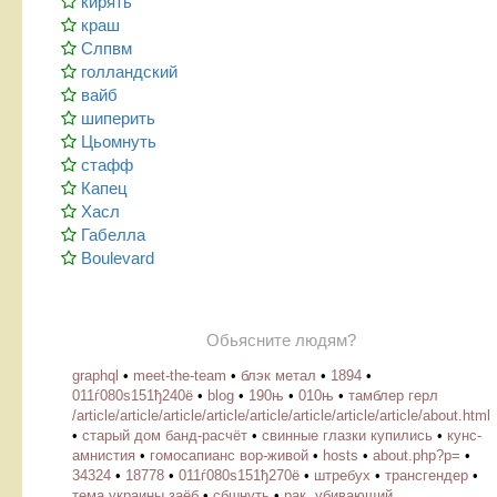
кирять
краш
Слпвм
голландский
вайб
шиперить
Цьомнуть
стафф
Капец
Хасл
Габелла
Boulevard
Обьясните людям?
graphql
•
meet-the-team
•
блэк метал
•
1894
•
011ѓ080ѕ151ђ240ё
•
blog
•
190њ
•
010њ
•
тамблер герл
/article/article/article/article/article/article/article/article/about.html
•
старый дом банд-расчёт
•
свинные глазки купились
•
кунс-
амнистия
•
гомосапианс вор-живой
•
hosts
•
about.php?p=
•
34324
•
18778
•
011ѓ080ѕ151ђ270ё
•
штребух
•
трансгендер
•
тема украины заёб
•
сбшнуть
•
рак, убивающий