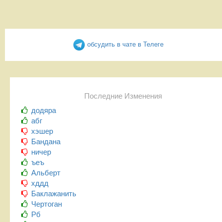
обсудить в чате в Телеге
Последние Изменения
додяра
абг
хэшер
Бандана
ничер
ъеъ
Альберт
хддд
Баклажанить
Чертоган
Рб