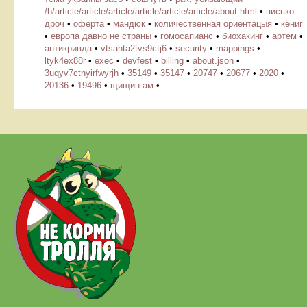
/b/article/article/article/article/article/article/about.html
•
писько-
дроч
•
оферта
•
мандюк
•
количественная ориентацыя
•
кёниг
•
европа давно не страны
•
гомосапианс
•
биохакинг
•
артем
•
антикривда
•
vtsahta2tvs9ctj6
•
security
•
mappings
•
ltyk4ex88r
•
exec
•
devfest
•
billing
•
about.json
•
3uqyv7ctnyirfwyrjh
•
35149
•
35147
•
20747
•
20677
•
2020
•
20136
•
19496
•
щищин ам
•