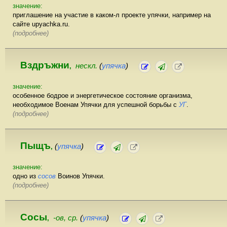
значение:
приглашение на участие в каком-л проекте упячки, например на
сайте upyachka.ru.
(подробнее)
Вздръжни
нескл.
(
упячка
)
,
значение:
особенное бодрое и энергетическое состояние организма,
необходимое Военам Упячки для успешной борьбы с
УГ
.
(подробнее)
Пыщъ
(
упячка
)
,
значение:
одно из
сосов
Воинов Упячки.
(подробнее)
Сосы
-ов, ср.
(
упячка
)
,