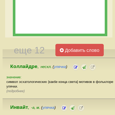
еще 12
Добавить слово
Коллайдре
нескл.
(
упячка
)
,
значение:
символ эсхатологических (какбе конца света) мотивов в фольклоре
упячки.
(подробнее)
Инвайт
-а, м.
(
упячка
)
,