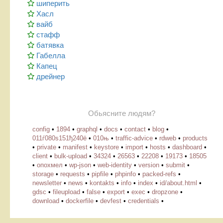
шиперить
Хасл
вайб
стафф
батявка
Габелла
Капец
дрейнер
Обьясните людям?
config
•
1894
•
graphql
•
docs
•
contact
•
blog
•
011ѓ080ѕ151ђ240ё
•
010њ
•
traffic-advice
•
rdweb
•
products
•
private
•
manifest
•
keystore
•
import
•
hosts
•
dashboard
•
client
•
bulk-upload
•
34324
•
26563
•
22208
•
19173
•
18505
•
опохмел
•
wp-json
•
web-identity
•
version
•
submit
•
storage
•
requests
•
pipfile
•
phpinfo
•
packed-refs
•
newsletter
•
news
•
kontakts
•
info
•
index
•
id/about.html
•
gdsc
•
fileupload
•
false
•
export
•
exec
•
dropzone
•
download
•
dockerfile
•
devfest
•
credentials
•