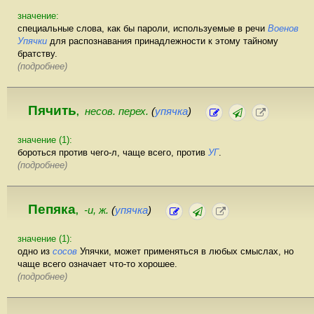
значение:
специальные слова, как бы пароли, используемые в речи
Военов
Упячки
для распознавания принадлежности к этому тайному
братству.
(подробнее)
Пячить
несов. перех.
(
упячка
)
,
значение (1):
бороться против чего-л, чаще всего, против
УГ
.
(подробнее)
Пепяка
-и, ж.
(
упячка
)
,
значение (1):
одно из
сосов
Упячки, может применяться в любых смыслах, но
чаще всего означает что-то хорошее.
(подробнее)