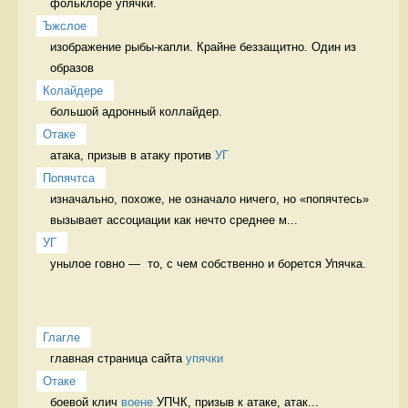
фольклоре упячки.  
Ъжслое
изображение рыбы-капли. Крайне беззащитно. Один из 
образов 
Колайдере
большой адронный коллайдер. 
Отаке
атака, призыв в атаку против 
УГ
Попячтса
изначально, похоже, не означало ничего, но «попячтесь» 
вызывает ассоциации как нечто среднее м...
УГ
унылое говно —  то, с чем собственно и борется Упячка. 
Глагле
главная страница сайта 
упячки
Отаке
боевой клич 
воене
 УПЧК, призыв к атаке, атак...