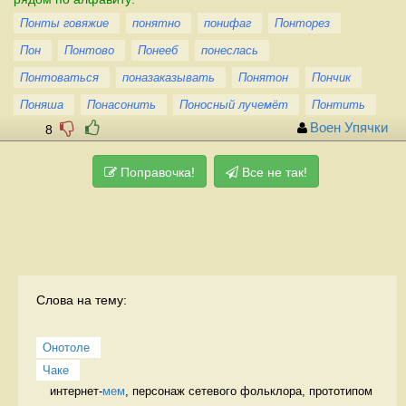
Понты говяжие
понятно
понифаг
Понторез
Пон
Понтово
Понееб
понеслась
Понтоваться
поназаказывать
Понятон
Пончик
Поняша
Понасонить
Поносный лучемёт
Понтить
Воен Упячки
8
Поправочка!
Все не так!
Слова на тему:
Онотоле
Чаке
интернет-
мем
, персонаж сетевого фольклора, прототипом 