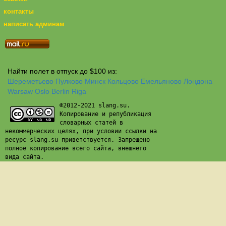
контакты
написать админам
Найти полет в отпуск до $100 из:
Шереметьево
Пулково
Минск
Кольцово
Емельяново
Лондона
Warsaw
Oslo
Berlin
Riga
©2012-2021 slang.su.
Копирование и републикация
словарных статей в
некоммерческих целях, при условии ссылки на
ресурс slang.su приветствуется. Запрещено
полное копирование всего сайта, внешнего
вида сайта.