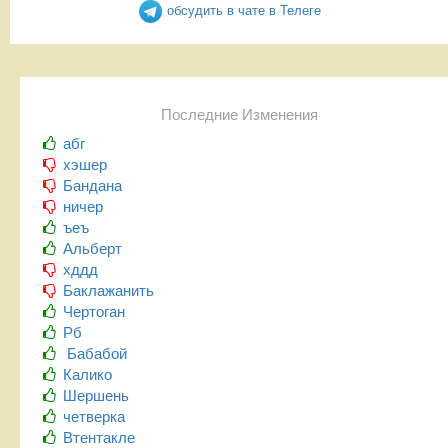
обсудить в чате в Телеге
Последние Изменения
абг
хэшер
Бандана
ничер
ъеъ
Альберт
хддд
Баклажанить
Чертоган
Рб
Бабабой
Калико
Шершень
четверка
Втентакле