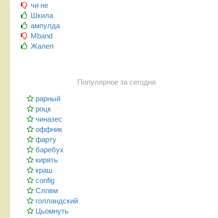
чи не
Шкила
ампулда
Mband
Жалеп
Популярное за сегодня
рарный
роцк
чиназес
оффник
фарту
баребух
кирять
краш
config
Слпвм
голландский
Цьомнуть