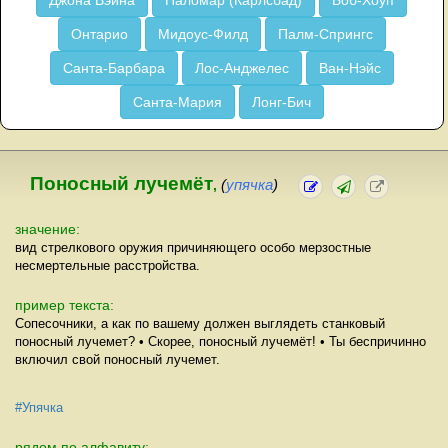
Джона Вэйна
Паломар (Карлсбад)
Боб-Хоуп
Онтарио
Мидоус-Филд
Палм-Спрингс
Санта-Барбара
Лос-Анджелес
Ван-Нэйс
Санта-Мария
Лонг-Бич
Поносный лучемёт
,
(
упячка
)
значение:
вид стрелкового оружия причиняющего особо мерзостные
несмертельные расстройства.
пример текста:
Сопесочники, а как по вашему должен выглядеть станковый
поносный лучемет? • Скорее, поносный лучемёт! • Ты беспричинно
включил свой поносный лучемет.
#Упячка
рядом по алфавиту: