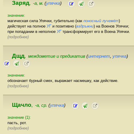
Заряд
-а, м.
(
упячка
)
,
значение:
магическая сила Упячки, губительно (как
поносный лучемёт
)
действует на полное
УГ
и позитивно (
вздръжни
) на Военов Упячки;
при попадании в неполное
УГ
трансформирует его в Воена Упячки.
(подробнее)
Дщд
междометие и предикатив
(
интернет
,
упячка
)
,
значение:
обозначает бурный смех, выражает насмешку, как действие.
(подробнее)
Щачло
-а, ср.
(
упячка
)
,
значение (1):
пасть, рот.
(подробнее)