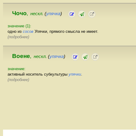
Чочо
нескл.
(
упячка
)
,
значение (1):
одно из
сосов
Упячки, прямого смысла не имеет.
(подробнее)
Воене
нескл.
(
упячка
)
,
значение:
активный носитель субкультуры
упячки
.
(подробнее)