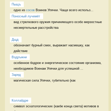
Пыщъ
одно из 
сосов
 Воинов Упячки. Чаще всего использ...
Поносный лучемёт
вид стрелкового оружия причиняющего особо мерзостные 
несмертельные расстройства

Дщд
обозначает бурный смех, выражает насмешку, как 
действие 
Вздръжни
особенное бодрое и энергетическое состояние организма, 
необходимое Военам Упячки для успешной ...
Заряд
магическая сила Упячки, губительно (как 
Коллайдре
символ эсхатологических (какбе конца света) мотивов в 