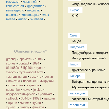
мазохист
•
лиам пейн
•
когда задеваешь человек
конектиться
•
драгдиллер
•
Кифас
выпендрило
•
ведьмак
•
варежка
•
борщеварка
•
блэк
КФС 
метал
•
алпас
•
skinhead
•
Crew
Банда 
Пидружка
Обьясните людям?
Подруга/друг, с которым 
Или угарный знакомый
graphql
•
врамать
•
сбить
•
stories
•
contact
•
1894
•
Гипси
011ѓ080ѕ151ђ240ё
•
хуеп
•
Дружеское обращение  
тынуть
•
тугач/about.html
•
Биборан
трынди-тынди
•
сексить
•
ротан
•
почётно
•
пороться
•
микрухой
Биборан - священная кни
•
кпиногрыз
•
жадница
•
Абдуловера — интеракти
subscribe
•
news
•
jolokia
•
лапсердак
dqgqoecxckuwptxov
•
cусликам
•
callback
•
38440
•
19029
•
щищин
затрепанный, старый пид
•
щищи
•
чирим
•
хуйсо
•
флеш-луп
хуйлуш
•
халоу
•
фанаты
•