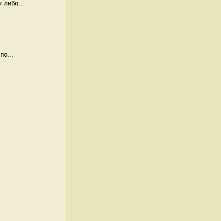
 либо...
по...