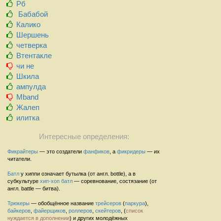
Рб
Бабабой
Калико
Шершень
четверка
Втентакле
чи не
Шкила
ампулда
Mband
Жалеп
илитка
Интересные определения:
Фикрайтеры
— это создатели
фанфиков
, а
фикридеры
— их
читатели.
Батл
у хиппи означает бутылка (от англ. bottle), а в
субкультуре
хип-хоп
батл
— соревнование, состязание (от
англ. battle — битва).
Трюкеры
— обобщённое название
трейсеров
(
паркура
),
байкеров
,
файерщиков
,
роллеров
,
скейтеров
, (
список
нуждается в дополнении
) и других молодёжных