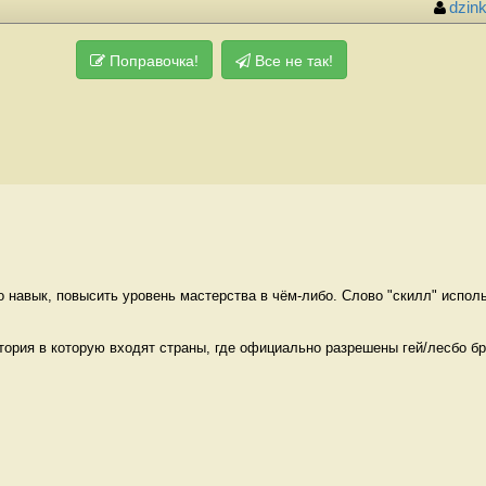
dzin
Поправочка!
Все не так!
о навык, повысить уровень мастерства в чём-либо. Слово "скилл" исполь
итория в которую входят страны, где официально разрешены гей/лесбо бра