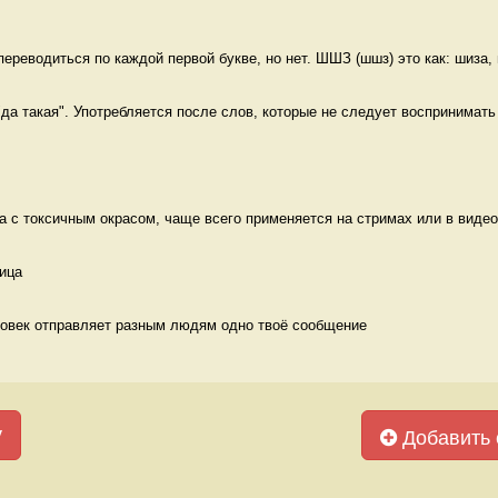
реводиться по каждой первой букве, но нет. ШШЗ (шшз) это как: шиза, 
"да такая". Употребляется после слов, которые не следует воспринимать 
да с токсичным окрасом, чаще всего применяется на стримах или в видео
ица 
ловек отправляет разным людям одно твоё сообщение 
у
Добавить 