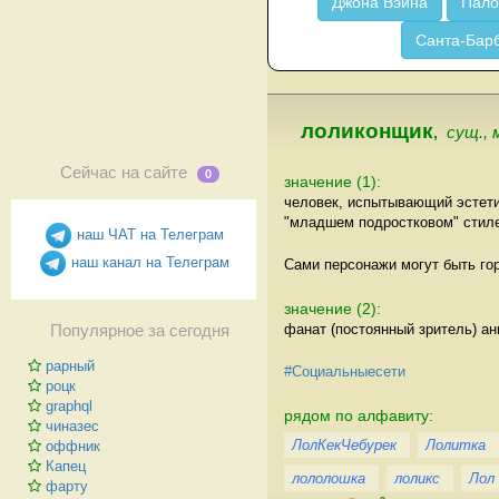
Джона Вэйна
Пало
Санта-Бар
лоликонщик
,
сущ., 
Сейчас на сайте
0
значение (1):
человек, испытывающий эстети
"младшем подростковом" стиле 
наш ЧАТ на Телеграм
наш канал на Телеграм
Сами персонажи могут быть гор
значение (2):
фанат (постоянный зритель) ан
Популярное за сегодня
рарный
#Социальныесети
роцк
graphql
рядом по алфавиту:
чиназес
ЛолКекЧебурек
Лолитка
оффник
Капец
лололошка
лоликс
Лол
фарту