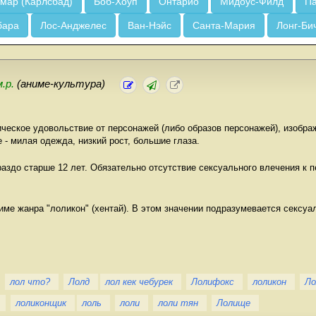
мар (Карлсбад)
Боб-Хоуп
Онтарио
Мидоус-Филд
Па
бара
Лос-Анджелес
Ван-Нэйс
Санта-Мария
Лонг-Би
м.р.
(аниме-культура)
ческое удовольствие от персонажей (либо образов персонажей), изобра
- милая одежда, низкий рост, большие глаза.
аздо старше 12 лет. Обязательно отсутствие сексуального влечения к 
име жанра "лоликон" (хентай). В этом значении подразумевается сексуа
лол что?
Лолд
лол кек чебурек
Лолифокс
лоликон
Лол
лоликонщик
лоль
лоли
лоли тян
Лолище