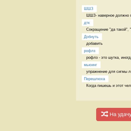
ШШЗ
ШШЗ- наверное должно пе
дтк
Сокращение "да такой", 
Добнуть
добавить 
рофлз
рофлз - это шутка, иног
мьюинг
упражнение для сигмы л
Перешлюха
Когда пишешь и этот че
На удач