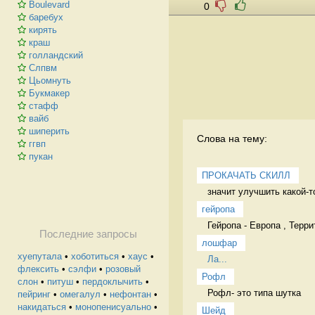
Boulevard
0
баребух
кирять
краш
голландский
Слпвм
Цьомнуть
Букмакер
стафф
вайб
шиперить
Слова на тему:
ггвп
пукан
ПРОКАЧАТЬ СКИЛЛ
значит улучшить какой-т
гейропа
Гейропа - Европа , Терр
Последние запросы
лошфар
хуепутала
•
хоботиться
•
хаус
•
Ла...
флексить
•
сэлфи
•
розовый
Рофл
слон
•
питуш
•
пердоклычить
•
Рофл- это типа шутка 
пейринг
•
омегалул
•
нефонтан
•
накидаться
•
монопенисуально
•
Шейд