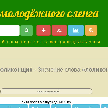
 молодёжного сленга
Й
К
Л
М
Н
О
П
Р
С
Т
У
Ф
Х
Ц
Ч
Ш
Щ
Ъ
Ы
Ь
Э
Ю
Я
лоликонщик
- Значение слова
«лолико
свернуть всё
Найти полет в отпуск до $100 из: