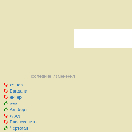
Последние Изменения
хэшер
Бандана
ничер
ъеъ
Альберт
хддд
Баклажанить
Чертоган