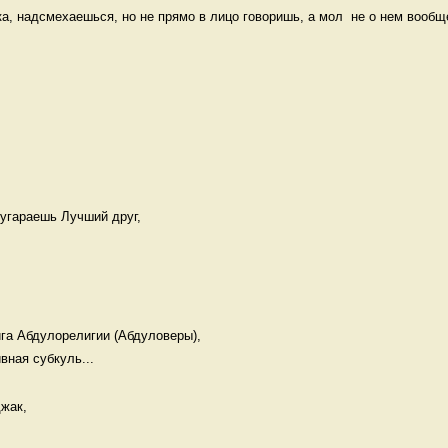
а, надсмехаешься, но не прямо в лицо говоришь, а мол  не о нем вообще
угараешь Лучший друг,   

га Абдулорелигии (Абдуловеры), 

вная субкуль...
жак, 