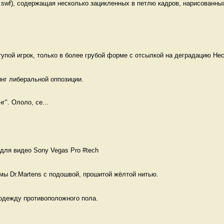
swf), содержащая несколько зацикленных в петлю кадров, нарисованных
тупой игрок, только в более грубой форме с отсылкой на деградацию Нес
нг либеральной оппозиции.

г". Ололо, се...
для видео Sony Vegas Pro #tech 
мы Dr.Martens с подошвой, прошитой жёлтой нитью. 
одежду противоположного пола.  