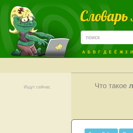
Словарь
А
Б
В
Г
Д
Е
Ё
Ж
З
И
Что такое
Ищут сейчас