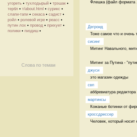
Флешка (файл формата .
угореть
•
тухлодырый
•
трэшак
•
тербл
•
т/about.html
•
сурикс
•
слапи-тапи
•
секаса
•
садист
•
рэйл
•
ролевой игре
•
реасс
•
путин лох
•
провод
•
прихует
•
Дегроид
полики
•
пиздиш
•
Тоже самое что и очень 
сисинг
Митинг Навального, мити
Митинг за Путина - "путин
Слова по темам
джуси
это магазин одежды  
свп
аббревиатура редактора 
мартинсы
Кожаные ботинки от фир
кроссдрессер
Человек, который носит 