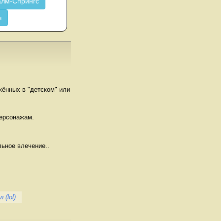
лм-Спрингс
ч
жённых в "детском" или
персонажам.
льное влечение..
 (lol)