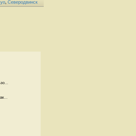
kyo
,
Северодвинск
зо...
к...