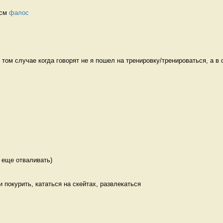
см 
фалос
том случае когда говорят не я пошел на тренировку/тренироваться, а в с
 еще отваливать) 
ти покурить, кататься на скейтах, развлекаться 