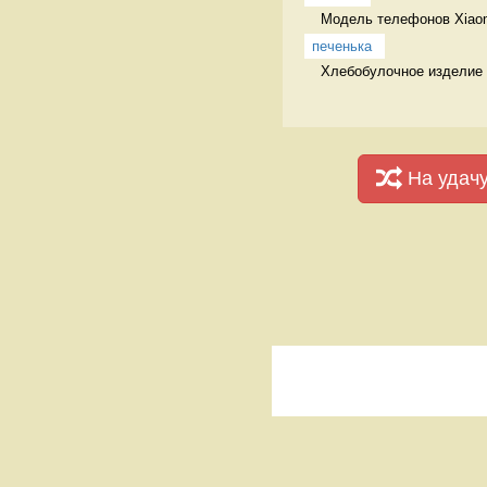
Модель телефонов Xiaomi
печенька
Хлебобулочное изделие
На удач