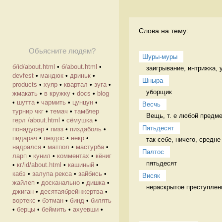
Слова на тему:
Обьясните людям?
Шуры-муры
б/id/about.html
•
б/about.html
•
заигрывание, интрижка, 
devfest
•
мандюк
•
дриньк
•
Шныра
products
•
хуяр
•
квартал
•
зуга
•
уборщик 
жмакать
•
в кружку
•
docs
•
blog
•
шутта
•
чармить
•
цунцун
•
Весчь
турнир чкг
•
темач
•
тамблер
Вещь, т. е любой предме
герл /about.html
•
сёмушка
•
Пятьдесят
понадусер
•
пизз
•
пиздаболь
•
пидарач
•
пездос
•
некр
•
так себе, ничего, средне
надрался
•
матпол
•
мастурба
•
Палтос
ларп
•
кунил
•
комментах
•
кёниг
пятьдесят 
•
кг/id/about.html
•
кашиный
•
кабэ
•
залупа рекса
•
зайбись
•
Висяк
жайлеп
•
досканально
•
дишка
•
нераскрытое преступлен
джиган
•
десятаябрейнжертва
•
вортекс
•
бэтман
•
бинд
•
билять
•
берцы
•
беймить
•
ахуевши
•