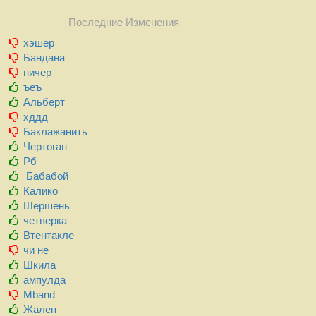
Последние Изменения
хэшер
Бандана
ничер
ъеъ
Альберт
хддд
Баклажанить
Чертоган
Рб
Бабабой
Калико
Шершень
четверка
Втентакле
чи не
Шкила
ампулда
Mband
Жалеп