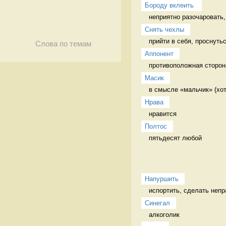
Бороду вклеить 
неприятно разочаровать,
Снять чехлы
прийти в себя, проснуть
Слова по темам
Аппонент
противоположная сторона
Масик
в смысле «мальчик» (хот
Нрава
нравится 
Полтос
пятьдесят любой 
Напуршить
испортить, сделать непр
Синегал
алкоголик 