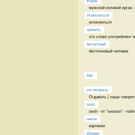
елдак
мужской половой орган, 
Уханькаться
испачкаться 
тренить
это слово употребляют в 
беспутный
бестолковый человек 
Айс
отстегивать
Отдавать ( чаще говорят
sesh
sesh - от "session" - пой
пикчи
картинки 
Шаоми