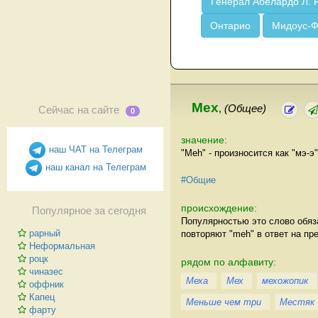
Генерал Абелардо Л. 
Онтарио
Мидоус-
Мех
,
(Общее)
Сейчас на сайте
0
значение:
наш ЧАТ на Телеграм
"Meh" - произносится как "мэ-э
наш канал на Телеграм
#Общие
происхождение:
Популярное за сегодня
Популярностью это слово обяз
рарный
повторяют "meh" в ответ на пр
Неформальная
роцк
рядом по алфавиту:
чиназес
Меха
Мех
мехожопик
оффник
Капец
Меньше чем три
Местяк
фарту