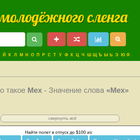
 молодёжного сленга
Й
К
Л
М
Н
О
П
Р
С
Т
У
Ф
Х
Ц
Ч
Ш
Щ
Ъ
Ы
Ь
Э
Ю
Я
о такое
Мех
- Значение слова
«Мех»
свернуть всё
Найти полет в отпуск до $100 из: