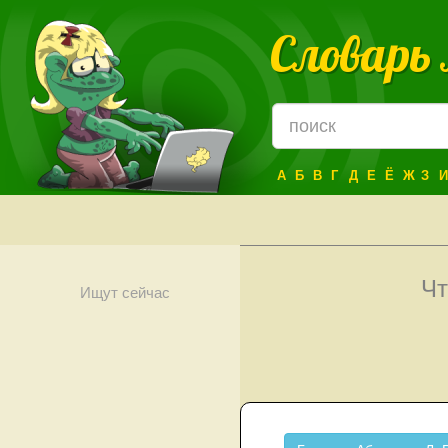
Словарь
А
Б
В
Г
Д
Е
Ё
Ж
З
И
Чт
Ищут сейчас