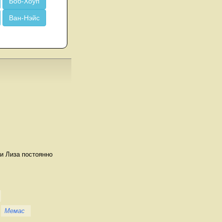
Боб-Хоуп
Ван-Нэйс
и Лиза постоянно
Мемас