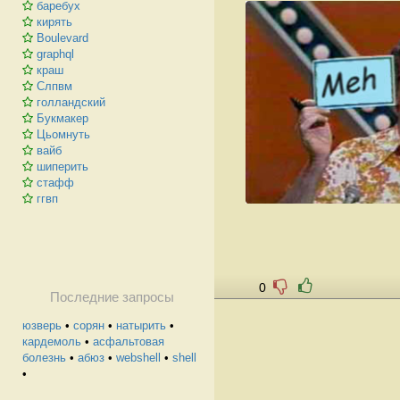
баребух
кирять
Boulevard
graphql
краш
Слпвм
голландский
Букмакер
Цьомнуть
вайб
шиперить
стафф
ггвп
0
Последние запросы
юзверь
•
сорян
•
натырить
•
кардемоль
•
асфальтовая
болезнь
•
абюз
•
webshell
•
shell
•