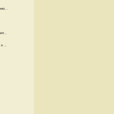
но...
нт...
к ...