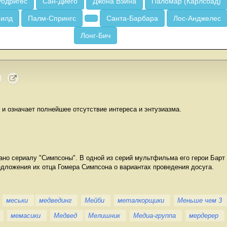
Родригес
Сан-Диего
Джона Вэйна
Паломар (Карлсбад)
Филд
Палм-Спрингс
Санта-Барбара
Лос-Анджелес
Лонг-Бич
" и означает полнейшее отсутствие интереса и энтузиазма.
ано сериалу "Симпсоны". В одной из серий мультфильма его герои Барт 
едложения их отца Гомера Симпсона о вариантах проведения досуга.
меськи
медвединг
Мейби
металкорщики
Меньше чем 3
мемасики
Медвед
Мелишник
Медиа-группа
мердерер