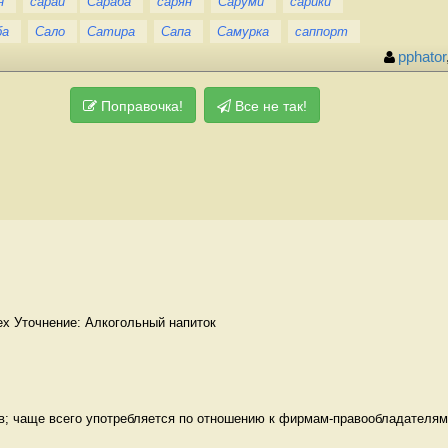
н
сарай
Сараба
сарян
Саруми
сарики
ба
Сало
Сатира
Сапа
Самурка
саппорт
pphator
Поправочка!
Все не так!
ex Уточнение: Алкогольный напиток 
в; чаще всего употребляется по отношению к фирмам-правообладателям 