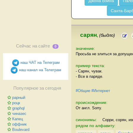
Джона Вэйна
Пало
Санта-Бар
сарян
,
(быдло)
Сейчас на сайте
0
значение:
Просьба не злиться за допуще
наш ЧАТ на Телеграм
пример текста:
наш канал на Телеграм
- Сарян, чувак.
- Все в паряде.
Популярное за сегодня
#Общие
#Интернет
рарный
происхождение:
роцк
От англ. Sorry.
graphql
чиназес
Капец
синонимы:
Сорри, сорян, из
оффник
рядом по алфавиту:
Boulevard