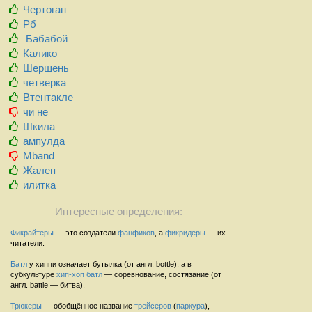
Чертоган
Рб
Бабабой
Калико
Шершень
четверка
Втентакле
чи не
Шкила
ампулда
Mband
Жалеп
илитка
Интересные определения:
Фикрайтеры
— это создатели
фанфиков
, а
фикридеры
— их
читатели.
Батл
у хиппи означает бутылка (от англ. bottle), а в
субкультуре
хип-хоп
батл
— соревнование, состязание (от
англ. battle — битва).
Трюкеры
— обобщённое название
трейсеров
(
паркура
),