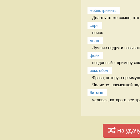
мейнстримить
Делать то же самое, что
серч
поиск 
ляля
Лучшие подруги называют
фейк
созданный к примеру акк
рокк ебол
Фраза, которую преимуще
Является насмешкой над 
битман
человек, которого все т
На удач