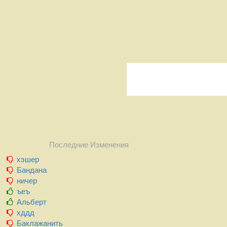
Последние Изменения
хэшер
Бандана
ничер
ъеъ
Альберт
хддд
Баклажанить