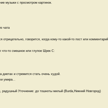
ие музыки с просмотром картинок. 
из чата
я отрицательно, говорится, когда кому-то какой-то пост или комментарий
л что-то смешное или глупое Шрек С:
а диетах и стремится стать очень худой.

и умира...
, радушный Уточнение: до тошноты милый (Burda,Нижний Новгород)
