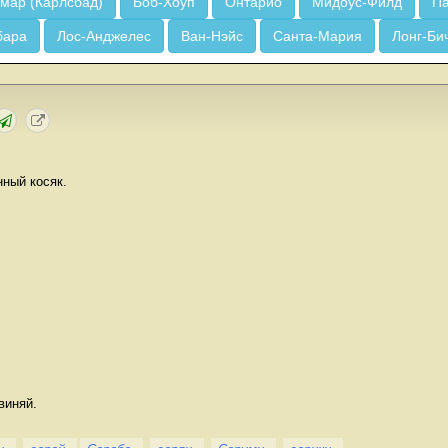
мар (Карлсбад)
Боб-Хоуп
Онтарио
Мидоус-Филд
Па
бара
Лос-Анджелес
Ван-Нэйс
Санта-Мария
Лонг-Би
нный косяк.
виняй.