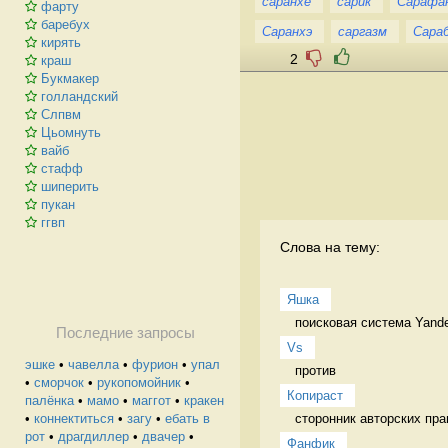
саранхе
сарик
Сарафа
фарту
баребух
Саранхэ
саргазм
Сара
кирять
2
краш
Букмакер
голландский
Слпвм
Цьомнуть
вайб
стафф
шиперить
пукан
ггвп
Слова на тему:
Яшка
поисковая система Yand
Последние запросы
Vs
эшке
•
чавелла
•
фурион
•
упал
против 
•
сморчок
•
рукопомойник
•
Копираст
палёнка
•
мамо
•
маггот
•
кракен
сторонник авторских пра
•
коннектиться
•
загу
•
ебать в
рот
•
драгдиллер
•
двачер
•
Фанфик