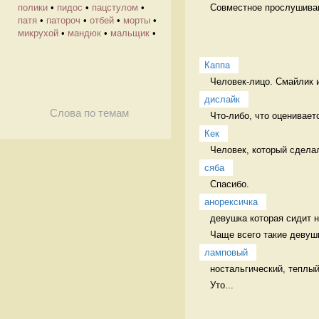
Совместное прослушиван
полики
•
пидос
•
пацстулом
•
патя
•
патороч
•
отбей
•
морты
•
микрухой
•
мандюк
•
мальщик
•
Каппа
Человек-лицо. Смайлик 
дислайк
Слова по темам
Что-либо, что оцениваетс
Кек
Человек, который сдела
сяба
Спасибо. 
анорексичка
девушка которая сидит н
Чаще всего такие девушк
ламповый
ностальгический, теплый
Уто...