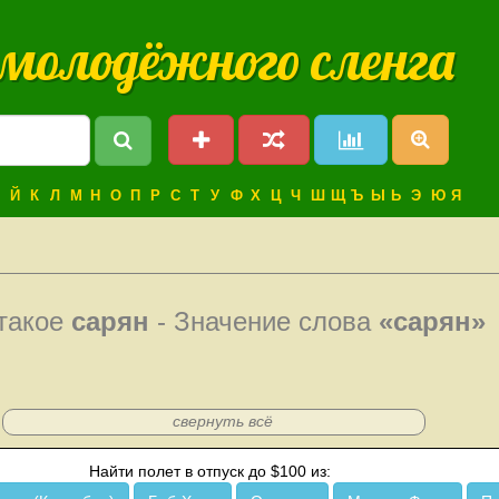
 молодёжного сленга
Й
К
Л
М
Н
О
П
Р
С
Т
У
Ф
Х
Ц
Ч
Ш
Щ
Ъ
Ы
Ь
Э
Ю
Я
такое
сарян
- Значение слова
«сарян»
свернуть всё
Найти полет в отпуск до $100 из: