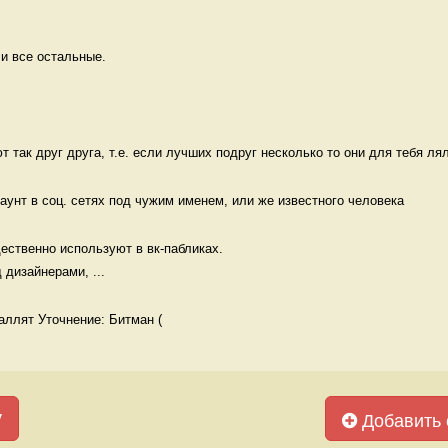
 и все остальные. 
 так друг друга, т.е. если лучших подруг несколько то они для тебя лял
аунт в соц. сетях под чужим именем, или же известного человека 
ственно используют в вк-пабликах.

дизайнерами, ...
раллят Уточнение: Битман (
у
Добавить 