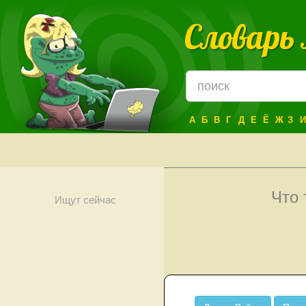
Словарь
А
Б
В
Г
Д
Е
Ё
Ж
З
И
Что 
Ищут сейчас