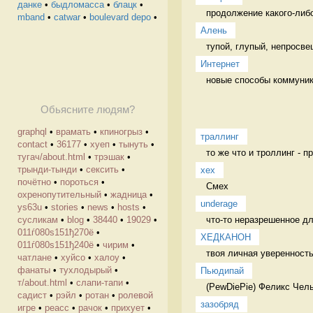
данке
•
быдломасса
•
блацк
•
продолжение какого-либо
mband
•
catwar
•
boulevard depo
•
Алень
тупой, глупый, непросв
Интернет
новые способы коммуник
Обьясните людям?
graphql
•
врамать
•
кпиногрыз
•
траллинг
contact
•
36177
•
хуеп
•
тынуть
•
то же что и троллинг - п
тугач/about.html
•
трэшак
•
трынди-тынди
•
сексить
•
хех
почётно
•
пороться
•
Смех 
охренопутительный
•
жадница
•
underage
ys63u
•
stories
•
news
•
hosts
•
что-то неразрешенное дл
cусликам
•
blog
•
38440
•
19029
•
011ѓ080ѕ151ђ270ё
•
ХЕДКАНОН
011ѓ080ѕ151ђ240ё
•
чирим
•
твоя личная уверенность,
чатлане
•
хуйсо
•
халоу
•
фанаты
•
тухлодырый
•
Пьюдипай
т/about.html
•
слапи-тапи
•
(PewDiePie) Феликс Чель
садист
•
рэйл
•
ротан
•
ролевой
зазобряд
игре
•
реасс
•
рачок
•
прихует
•