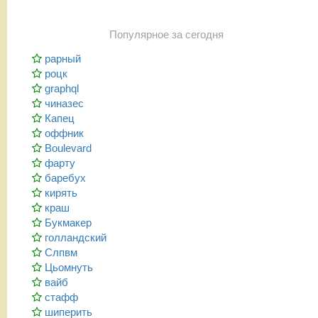
Популярное за сегодня
рарный
роцк
graphql
чиназес
Капец
оффник
Boulevard
фарту
баребух
кирять
краш
Букмакер
голландский
Слпвм
Цьомнуть
вайб
стафф
шиперить