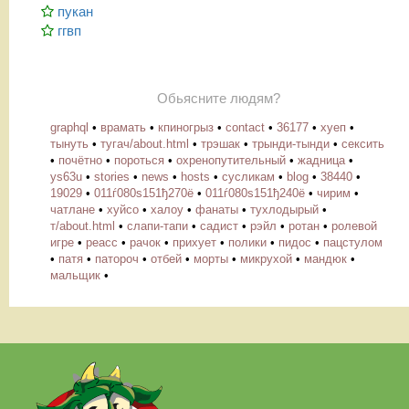
пукан
ггвп
Обьясните людям?
graphql
•
врамать
•
кпиногрыз
•
contact
•
36177
•
хуеп
•
тынуть
•
тугач/about.html
•
трэшак
•
трынди-тынди
•
сексить
•
почётно
•
пороться
•
охренопутительный
•
жадница
•
ys63u
•
stories
•
news
•
hosts
•
cусликам
•
blog
•
38440
•
19029
•
011ѓ080ѕ151ђ270ё
•
011ѓ080ѕ151ђ240ё
•
чирим
•
чатлане
•
хуйсо
•
халоу
•
фанаты
•
тухлодырый
•
т/about.html
•
слапи-тапи
•
садист
•
рэйл
•
ротан
•
ролевой
игре
•
реасс
•
рачок
•
прихует
•
полики
•
пидос
•
пацстулом
•
патя
•
патороч
•
отбей
•
морты
•
микрухой
•
мандюк
•
мальщик
•