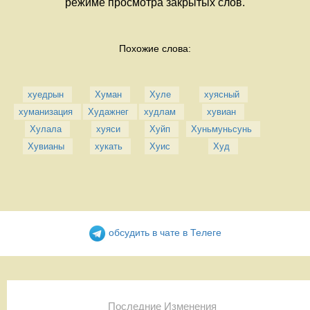
режиме просмотра закрытых слов.
Похожие слова:
хуедрын
Хуман
Хуле
хуясный
хуманизация
Худажнег
худлам
хувиан
Хулала
хуяси
Хуйп
Хуньмуньсунь
Хувианы
хукать
Хуис
Худ
обсудить в чате в Телеге
Последние Изменения