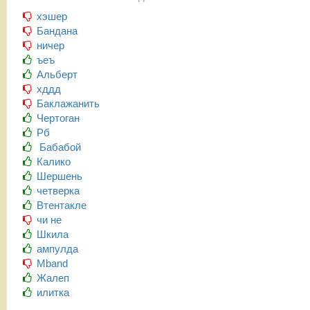
хэшер
Бандана
ничер
ъеъ
Альберт
хддд
Баклажанить
Чертоган
Рб
Бабабой
Калико
Шершень
четверка
Втентакле
чи не
Шкила
ампулда
Mband
Жалеп
илитка