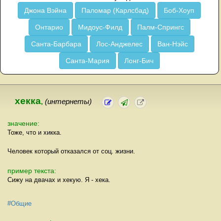
Джона Вэйна
Паломар (Карлсбад)
Боб-Хоуп
Онтарио
Мидоус-Филд
Палм-Спрингс
Санта-Барбара
Лос-Анджелес
Ван-Нэйс
Санта-Мария
Лонг-Бич
хекка
,
(интернеты)
значение:
Тоже, что и хикка.
Человек который отказался от соц. жизни.
пример текста:
Сижу на двачах и хекую. Я - хека.
#Общие