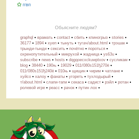
ггвп
Обьясните людям?
graphql
•
врамать
•
contact
•
сбить
•
кпиногрыз
•
stories
•
36177
•
1894
•
хуеп
•
тынуть
•
тугач/about.html
•
трэшак
•
трынди-тынди
•
сексить
•
почётно
•
пороться
•
охренопутительный
•
микрухой
•
жадница
•
ys63u
•
subscribe
•
news
•
hosts
•
dqgqoecxckuwptxov
•
cусликам
•
blog
•
38440
•
190њ
•
19029
•
011ѓ080ѕ151ђ270ё
•
011ѓ080ѕ151ђ240ё
•
010њ
•
щищин
•
чирим
•
чатлане
•
хуйсо
•
халоу
•
фанаты
•
угореть
•
тухлодырый
•
т/about.html
•
слапи-тапи
•
секаса
•
садист
•
рэйл
•
ротан
•
ролевой игре
•
реасс
•
рачок
•
путин лох
•