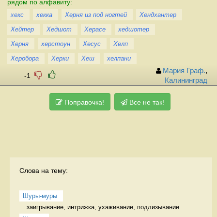
рядом по алфавиту:
хекс
хекка
Херня из под ногтей
Хендхантер
Хейтер
Хедшот
Херасе
хедшотер
Херня
херстоун
Хесус
Хелп
Херобора
Херки
Хеш
хелпани
Мария Граф.
,
-1
Калининград
Поправочка!
Все не так!
Слова на тему:
Шуры-муры
заигрывание, интрижка, ухаживание, подлизывание 