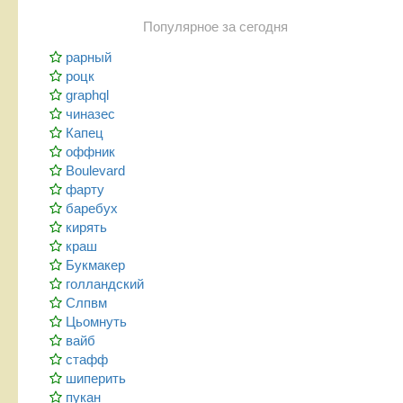
Популярное за сегодня
рарный
роцк
graphql
чиназес
Капец
оффник
Boulevard
фарту
баребух
кирять
краш
Букмакер
голландский
Слпвм
Цьомнуть
вайб
стафф
шиперить
пукан