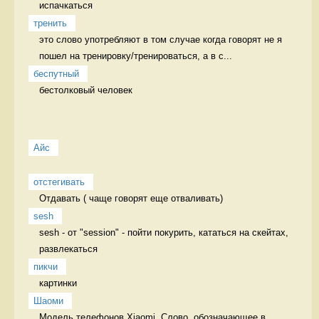
испачкаться 
тренить
это слово употребляют в том случае когда говорят не я 
пошел на тренировку/тренироваться, а в с...
беспутный
бестолковый человек 
Айс
отстегивать
Отдавать ( чаще говорят еще отваливать) 
sesh
sesh - от "session" - пойти покурить, кататься на скейтах, 
развлекаться 
пикчи
картинки 
Шаоми
Модель телефонов Xiaomi. Слово, обозначающее в 