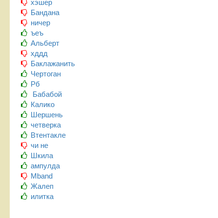
хэшер
Бандана
ничер
ъеъ
Альберт
хддд
Баклажанить
Чертоган
Рб
Бабабой
Калико
Шершень
четверка
Втентакле
чи не
Шкила
ампулда
Mband
Жалеп
илитка