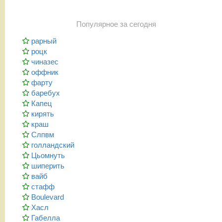
Популярное за сегодня
рарный
роцк
чиназес
оффник
фарту
баребух
Капец
кирять
краш
Слпвм
голландский
Цьомнуть
шиперить
вайб
стафф
Boulevard
Хасл
Габелла