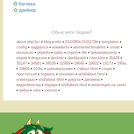
батявка
дрейнер
Обьясните людям?
about.php?p=
•
blog
•
info
•
011ѓ080ѕ151ђ270ё
•
templates
•
config
•
надрался
•
комменте
•
womentechmakers
•
smart
•
resources
•
phpinfo
•
index
•
import
•
file
•
failureratevents
•
export
•
dropzone
•
devfest
•
dashboard
•
checklist
•
35428
•
35147
•
34581
•
34539
•
32958
•
19646
•
19602
•
19173
•
190њ
•
18604
•
010њ
•
шаповальчики
•
т/about.html
•
социо
•
проститьня
•
порвать
•
опохмел
•
м/id/about.html
•
кпиногрыз
•
к/id/about.html
•
дикуха
•
джонина
•
видеоблоггер
•
бодяра
•
б/id/about.html
•
аппеляция на зачет
•
webui
•
view
•
version
•