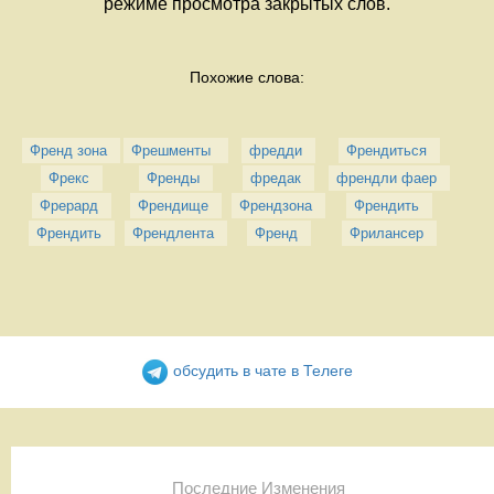
режиме просмотра закрытых слов.
Похожие слова:
Френд зона
Фрешменты 
фредди
Френдиться
Фрекс
Френды
фредак
френдли фаер
Фрерард
Френдище
Френдзона
Френдить
Френдить
Френдлента
Френд
Фрилансер
обсудить в чате в Телеге
Последние Изменения