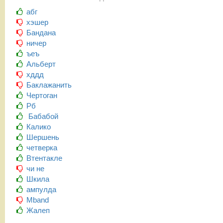
абг
хэшер
Бандана
ничер
ъеъ
Альберт
хддд
Баклажанить
Чертоган
Рб
Бабабой
Калико
Шершень
четверка
Втентакле
чи не
Шкила
ампулда
Mband
Жалеп