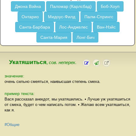
Джона Вэйна
Паломар (Карлсбад)
Боб-Хоуп
Онтарио
Мидоус-Филд
Палм-Спрингс
Санта-Барбара
Лос-Анджелес
Ван-Нэйс
Санта-Мария
Лонг-Бич
Укатяшиться
,
сов. неперех.
значение:
очень сильно смеяться, наивысшая степень смеха.
пример текста:
Вася рассказал анекдот, мы укатяшились. • Лучше уж укатяшиться
от смеха, будет о чем написать потом. • Желаю всем укатяшиться,
как я.
#Общие