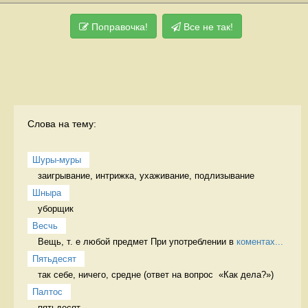
Поправочка!
Все не так!
Слова на тему:
Шуры-муры
заигрывание, интрижка, ухаживание, подлизывание 
Шныра
уборщик 
Весчь
Вещь, т. е любой предмет При употреблении в 
коментах...
Пятьдесят
так себе, ничего, средне (ответ на вопрос  «Как дела?») 
Палтос
пятьдесят 