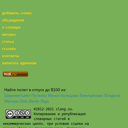
добавить слово
обсуждения
о словаре
авторы
статьи
ссылки
контакты
написать админам
Найти полет в отпуск до $100 из:
Шереметьево
Пулково
Минск
Кольцово
Емельяново
Лондона
Warsaw
Oslo
Berlin
Riga
©2012-2021 slang.su.
Копирование и републикация
словарных статей в
некоммерческих целях, при условии ссылки на