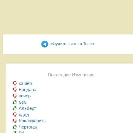
обсудить в чате в Телеге
Последние Изменения
хэшер
Бандана
ничер
ъеъ
Альберт
хддд
Баклажанить
Чертоган