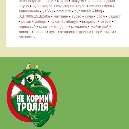
охренопутительный
•
махор
•
кажуал
•
главная задача
клуба
•
ауры клуба
•
аудитории клуба
•
актива клуба
•
адназначна
•
ys63u
•
products
•
cусликам
•
blog
•
011ѓ080ѕ151ђ240ё
•
чатлане
•
тубзо
•
суча
•
сося
•
садист
•
ротан
•
роберт
•
пукан бомбанул
•
піздалєт
•
отбей
•
одиозный
•
морты
•
мандюк
•
мальщик
•
майки уэй
•
линяга
•
лаваш
•
зуга
•
жадница
•
дриньк
•
герб
•
гдам
•
ганзоль
•