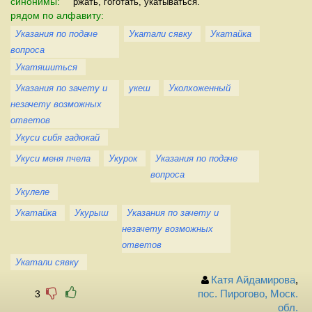
синонимы:
ржать, гоготать, укатываться.
рядом по алфавиту:
Указания по подаче
Укатали сявку
Укатайка
вопроса
Укатяшиться
Указания по зачету и
укеш
Уколхоженный
незачету возможных
ответов
Укуси сибя гадюкай
Укуси меня пчела
Укурок
Указания по подаче
вопроса
Укулеле
Укатайка
Укурыш
Указания по зачету и
незачету возможных
ответов
Укатали сявку
Катя Айдамирова
,
3
пос. Пирогово, Моск.
обл.