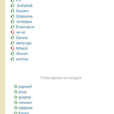
Рб
Бабабой
Калико
Шершень
четверка
Втентакле
чи не
Шкила
ампулда
Mband
Жалеп
илитка
Популярное за сегодня
рарный
роцк
graphql
чиназес
оффник
Капец