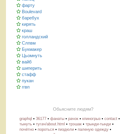
фарту
Boulevard
баребух
кирять
краш
голландский
Слпвм
Букмакер
Цьомнуть
вайб
шиперить
стафф
пукан
ггвп
Обьясните людям?
graphql
•
36177
•
фанаты
•
рачок
•
кпиногрыз
•
contact
•
тынуть
•
тугач/about.html
•
трэшак
•
трынди-тынди
•
почётно
•
пороться
•
пиздюли
•
паленую одежду
•