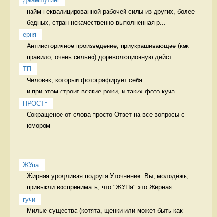
Джамшутинг
найм неквалицированной рабочей силы из других, более 
бедных, стран некачественно выполненная р...
ерня
Антиисторичное произведение, приукрашивающее (как 
правило, очень сильно) дореволюционную дейст...
ТП
Человек, который фотографирует себя 

и при этом строит всякие рожи, и таких фото куча. 
ПРОСТт
Сокращеное от слова просто Ответ на все вопросы с 
юмором
ЖУпа
Жирная уродливая подруга Уточнение: Вы, молодёжь, 
привыкли воспринимать, что "ЖУПа" это Жирная...
гучи
Милые существа (котята, щенки или может быть как 