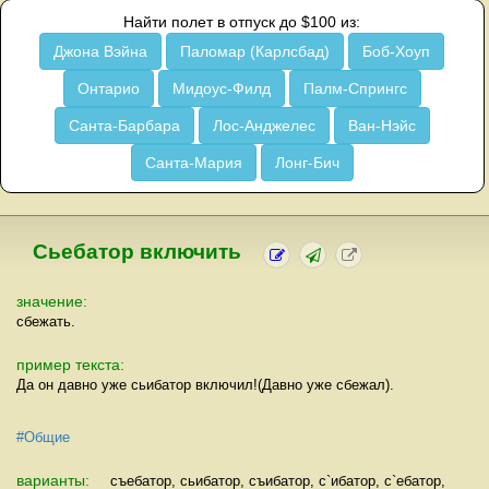
Найти полет в отпуск до $100 из:
Джона Вэйна
Паломар (Карлсбад)
Боб-Хоуп
Онтарио
Мидоус-Филд
Палм-Спрингс
Санта-Барбара
Лос-Анджелес
Ван-Нэйс
Санта-Мария
Лонг-Бич
Сьебатор включить
значение:
сбежать.
пример текста:
Да он давно уже сьибатор включил!(Давно уже сбежал).
#Общие
варианты:
съебатор, сьибатор, съибатор, с`ибатор, с`ебатор,