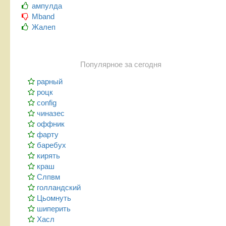
ампулда
Mband
Жалеп
Популярное за сегодня
рарный
роцк
config
чиназес
оффник
фарту
баребух
кирять
краш
Слпвм
голландский
Цьомнуть
шиперить
Хасл