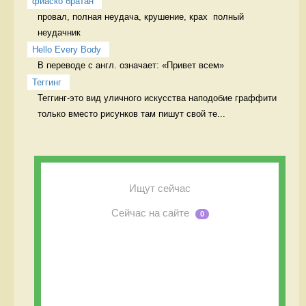
фиаско братан
провал, полная неудача, крушение, крах  полный 
неудачник
Hello Every Body
В переводе с англ. означает: «Привет всем» 
Теггинг
Теггинг-это вид уличного искусства наподобие граффити 
только вместо рисунков там пишут свой те...
Ищут сейчас
Сейчас на сайте
0