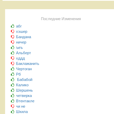
Последние Изменения
абг
хэшер
Бандана
ничер
ъеъ
Альберт
хддд
Баклажанить
Чертоган
Рб
Бабабой
Калико
Шершень
четверка
Втентакле
чи не
Шкила