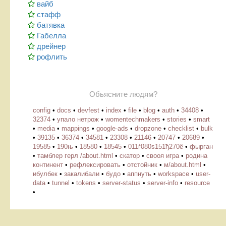
вайб
стафф
батявка
Габелла
дрейнер
рофлить
Обьясните людям?
config
•
docs
•
devfest
•
index
•
file
•
blog
•
auth
•
34408
•
32374
•
упало нетрож
•
womentechmakers
•
stories
•
smart
•
media
•
mappings
•
google-ads
•
dropzone
•
checklist
•
bulk
•
39135
•
36374
•
34581
•
23308
•
21146
•
20747
•
20689
•
19585
•
190њ
•
18580
•
18545
•
011ѓ080ѕ151ђ270ё
•
фырган
•
тамблер герл /about.html
•
скатор
•
свооя игра
•
родина
континент
•
рефлексировать
•
отстойник
•
м/about.html
•
ибулбек
•
закалибали
•
будо
•
аппнуть
•
workspace
•
user-
data
•
tunnel
•
tokens
•
server-status
•
server-info
•
resource
•