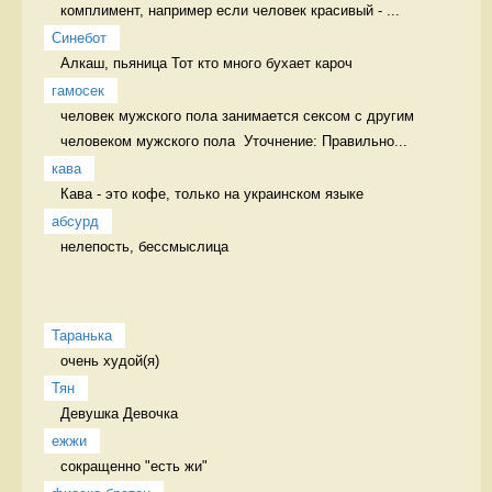
комплимент, например если человек красивый - ...
Синебот
Алкаш, пьяница Тот кто много бухает кароч
гамосек
человек мужского пола занимается сексом с другим 
человеком мужского пола  Уточнение: Правильно...
кава
Кава - это кофе, только на украинском языке 
абсурд
нелепость, бессмыслица 
Таранька
очень худой(я) 
Тян
Девушка Девочка
ежжи
сокращенно "есть жи" 