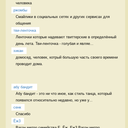
человека 
ржомбы
Смайлики в социальных сетях и других сервисах для 
общения  
тви-ленточка
Ленточки которые надевают твиттерские в определённый 
день лета. Тви-ленточка - голубая и являе...
хикан
домосед, человек, котрый большую часть своего времени 
проводит дома. 
абу бандит 
Абу бандит - это ни что иное, как стиль танца, который 
появился относительно недавно, но уже у...
сенк
Спасибо  
Ёж3
Вагон метро семейства Е, Ёж, Еж3 Вагон метро