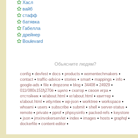
Хасл
вайб
стафф
батявка
Габелла
дрейнер
Boulevard
Обьясните людям?
config
•
devfest
•
docs
•
products
•
womentechmakers
•
contact
•
traffic-advice
•
stories
•
smart
•
mappings
•
info
•
google-ads
•
file
•
dropzone
•
blog
•
34408
•
24929
•
011ѓ080ѕ151ђ270ё
•
щило
•
скатор
•
свооя игра
•
отстойник
•
м/about.html
•
кг/about.html
•
квиттер
•
к/about.html
•
ибулбек
•
wp-json
•
worktree
•
workspace
•
whoami
•
users
•
subscribe
•
submit
•
shell
•
server-status
•
remote
•
private
•
pprof
•
phpsysinfo
•
packed-refs
•
keystore
•
json
•
jmxinvokerservlet
•
index
•
images
•
hosts
•
graphql
•
dockerfile
•
content-editor
•