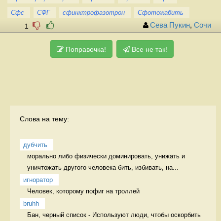
Сфс
СФГ
сфинктрофазотрон
Сфотожабить
Сева Пукин
,
Сочи
1
Поправочка!
Все не так!
Слова на тему:
дубчить
морально либо физически доминировать, унижать и 
уничтожать другого человека бить, избивать, на...
игноратор
Человек, которому пофиг на троллей 
bruhh
Бан, черный список - Используют люди, чтобы оскорбить 