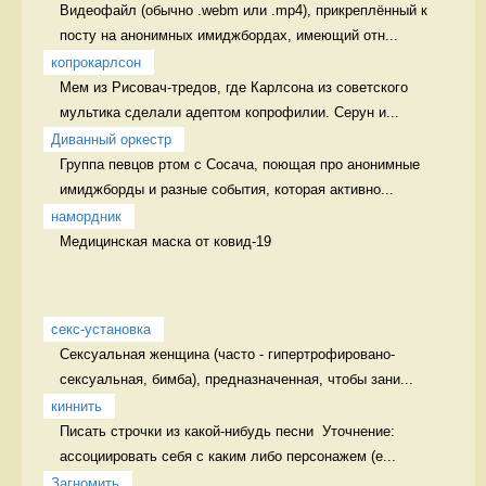
Видеофайл (обычно .webm или .mp4), прикреплённый к 
посту на анонимных имиджбордах, имеющий отн...
копрокарлсон
Мем из Рисовач-тредов, где Карлсона из советского 
мультика сделали адептом копрофилии. Серун и...
Диванный оркестр
Группа певцов ртом с Сосача, поющая про анонимные 
имиджборды и разные события, которая активно...
намордник
Медицинская маска от ковид-19 
секс-установка
Сексуальная женщина (часто - гипертрофировано-
сексуальная, бимба), предназначенная, чтобы зани...
киннить
Писать строчки из какой-нибудь песни  Уточнение: 
ассоциировать себя с каким либо персонажем (е...
Загномить