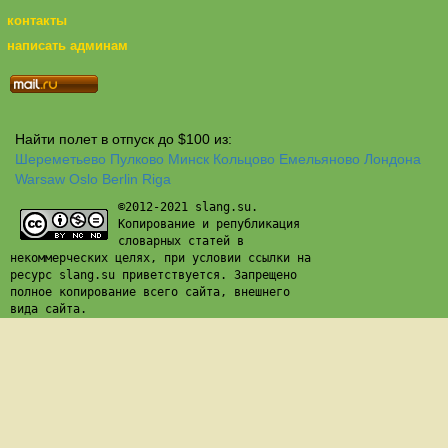
контакты
написать админам
Найти полет в отпуск до $100 из:
Шереметьево
Пулково
Минск
Кольцово
Емельяново
Лондона
Warsaw
Oslo
Berlin
Riga
©2012-2021 slang.su.
Копирование и републикация
словарных статей в
некоммерческих целях, при условии ссылки на
ресурс slang.su приветствуется. Запрещено
полное копирование всего сайта, внешнего
вида сайта.