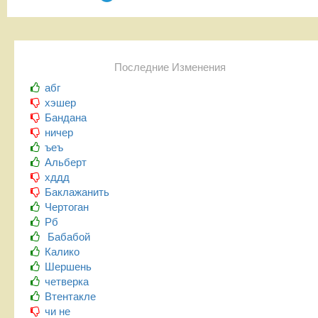
Последние Изменения
абг
хэшер
Бандана
ничер
ъеъ
Альберт
хддд
Баклажанить
Чертоган
Рб
Бабабой
Калико
Шершень
четверка
Втентакле
чи не