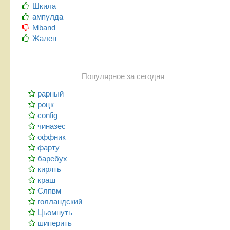
Шкила
ампулда
Mband
Жалеп
Популярное за сегодня
рарный
роцк
config
чиназес
оффник
фарту
баребух
кирять
краш
Слпвм
голландский
Цьомнуть
шиперить