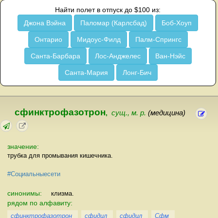
Найти полет в отпуск до $100 из:
Джона Вэйна
Паломар (Карлсбад)
Боб-Хоуп
Онтарио
Мидоус-Филд
Палм-Спрингс
Санта-Барбара
Лос-Анджелес
Ван-Нэйс
Санта-Мария
Лонг-Бич
сфинктрофазотрон
,
сущ., м. р.
(медицина)
значение:
трубка для промывания кишечника.
#Социальныесети
синонимы:
клизма.
рядом по алфавиту:
сфинктрофазотрон
сфидил
сфидил
Сфм