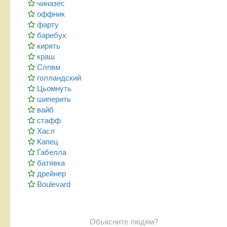
чиназес
оффник
фарту
баребух
кирять
краш
Слпвм
голландский
Цьомнуть
шиперить
вайб
стафф
Хасл
Капец
Габелла
батявка
дрейнер
Boulevard
Обьясните людям?