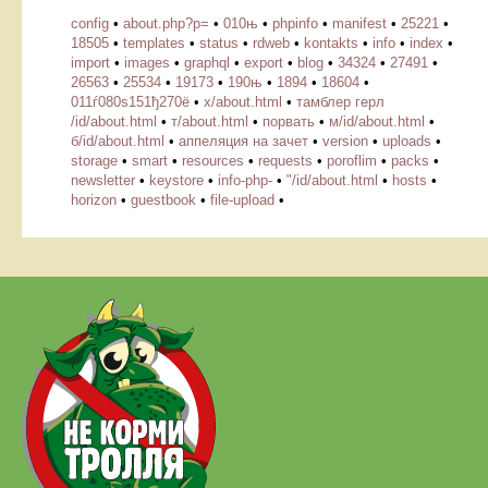
config
•
about.php?p=
•
010њ
•
phpinfo
•
manifest
•
25221
•
18505
•
templates
•
status
•
rdweb
•
kontakts
•
info
•
index
•
import
•
images
•
graphql
•
export
•
blog
•
34324
•
27491
•
26563
•
25534
•
19173
•
190њ
•
1894
•
18604
•
011ѓ080ѕ151ђ270ё
•
х/about.html
•
тамблер герл
/id/about.html
•
т/about.html
•
порвать
•
м/id/about.html
•
б/id/about.html
•
аппеляция на зачет
•
version
•
uploads
•
storage
•
smart
•
resources
•
requests
•
poroflim
•
packs
•
newsletter
•
keystore
•
info-php-
•
"/id/about.html
•
hosts
•
horizon
•
guestbook
•
file-upload
•