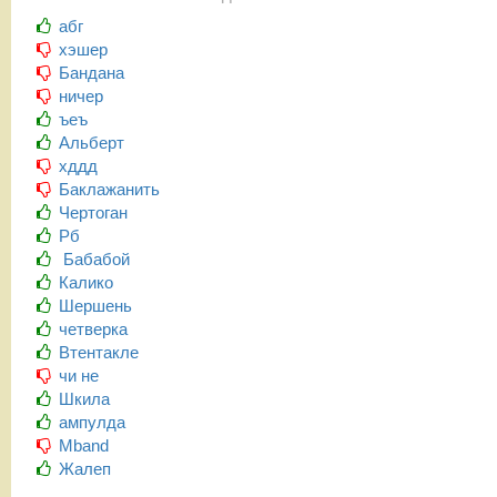
абг
хэшер
Бандана
ничер
ъеъ
Альберт
хддд
Баклажанить
Чертоган
Рб
Бабабой
Калико
Шершень
четверка
Втентакле
чи не
Шкила
ампулда
Mband
Жалеп