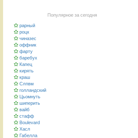
Популярное за сегодня
рарный
роцк
чиназес
оффник
фарту
баребух
Капец
кирять
краш
Слпвм
голландский
Цьомнуть
шиперить
вайб
стафф
Boulevard
Хасл
Габелла