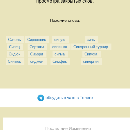
просмотра закрытых слов.
Похожие слова:
Сикель
Сидюшник
сипую
сичь
Сипец
Сиртаки
сипишка
Синхронный турнир
Сидюк
Сибори
сигма
Сипуха
Синтюк
сиджей
Симфик
синергия
обсудить в чате в Телеге
Последние Изменения