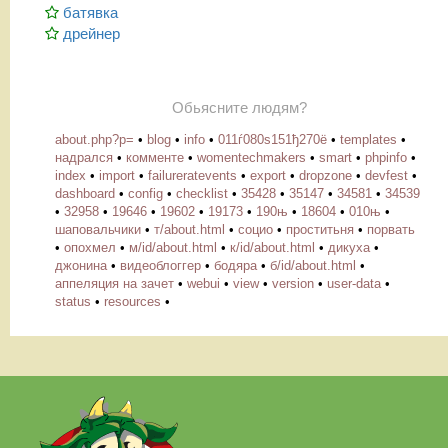
батявка
дрейнер
Обьясните людям?
about.php?p=
•
blog
•
info
•
011ѓ080ѕ151ђ270ё
•
templates
•
надрался
•
комменте
•
womentechmakers
•
smart
•
phpinfo
•
index
•
import
•
failureratevents
•
export
•
dropzone
•
devfest
•
dashboard
•
config
•
checklist
•
35428
•
35147
•
34581
•
34539
•
32958
•
19646
•
19602
•
19173
•
190њ
•
18604
•
010њ
•
шаповальчики
•
т/about.html
•
социо
•
проститьня
•
порвать
•
опохмел
•
м/id/about.html
•
к/id/about.html
•
дикуха
•
джонина
•
видеоблоггер
•
бодяра
•
б/id/about.html
•
аппеляция на зачет
•
webui
•
view
•
version
•
user-data
•
status
•
resources
•