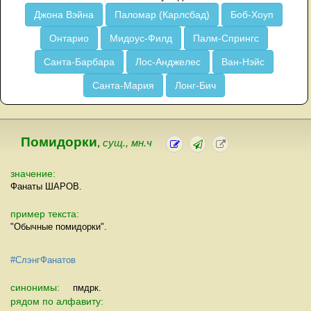
Джона Вэйна
Паломар (Карлсбад)
Боб-Хоуп
Онтарио
Мидоус-Филд
Палм-Спрингс
Санта-Барбара
Лос-Анджелес
Ван-Нэйс
Санта-Мария
Лонг-Бич
Помидорки
,
сущ., мн.ч
значение:
Фанаты ШАРОВ.
пример текста:
"Обычные помидорки".
#СлэнгФанатов
синонимы:
пмдрк.
рядом по алфавиту: