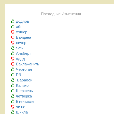
Последние Изменения
додяра
абг
хэшер
Бандана
ничер
ъеъ
Альберт
хддд
Баклажанить
Чертоган
Рб
Бабабой
Калико
Шершень
четверка
Втентакле
чи не
Шкила