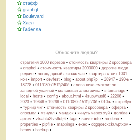
стафф
graphql
Boulevard
Хасл
Габелла
Обьясните людям?
стратегия 1000 порезов
•
стоимость квартиры 2 кросовера
•
graphql
•
стоимиость квартиры 2000000
•
дорогие люди
редкие
•
легендарный экипаж чая
•
квартира стоит 1001
ноч
•
import
•
devfest
•
blog
•
about.php?p=
•
28947
•
190њ
•
18778
•
011ѓ080ѕ151ђ240ё
•
слава пика смотрит за
западной укаиной
•
кольцевая электричка
•
sitemariage
•
local
•
hosts
•
config
•
about.html
•
4supwhusi8
•
22208
•
2023
•
19646
•
19266
•
011ѓ080ѕ151ђ270ё
•
010њ
•
штребух
•
турнир чкг
•
стоимость квариры 2 кросовера
•
оферта
•
опохмел
•
мэнуал
•
мандюк
•
кинуть через хуй
•
долбае
•
артем
•
vtsahta2tvs9ctj6
•
tags
•
server-info
•
renderer
•
properties
•
pipfile
•
mappings
•
exec
•
dqgqoecxckuwptxov
•
beans
•
backup
•