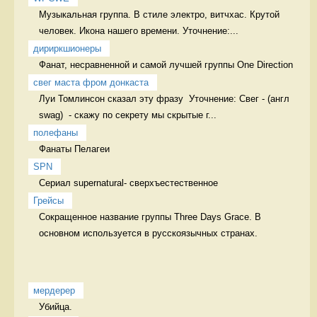
Музыкальная группа. В стиле электро, витчхас. Крутой 
человек. Икона нашего времени. Уточнение:...
дириркшионеры
Фанат, несравненной и самой лучшей группы One Direction  
свег маста фром донкаста
Луи Томлинсон сказал эту фразу  Уточнение: Свег - (англ 
swag)  - скажу по секрету мы скрытые г...
полефаны
Фанаты Пелагеи 
SPN
Сериал supernatural- сверхъестественное 
Грейсы
Сокращенное название группы Three Days Grace. В 
основном используется в русскоязычных странах. 
мердерер
Убийца. 