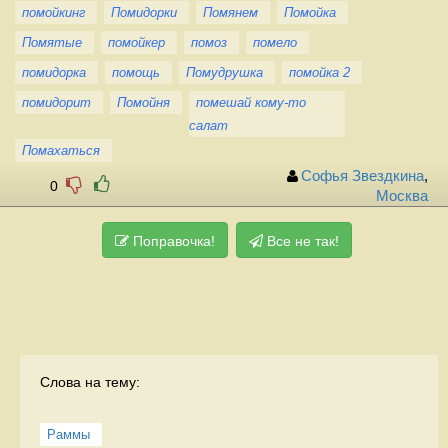
помойкинг
Помидорки
Помянем
Помойка
Помятые
помойкер
помоз
помело
помидорка
помощь
Помудрушка
помойка 2
помидорит
Помойня
помешай кому-то
салат
Помахаться
Софья Звездкина
,
0
Москва
Поправочка!
Все не так!
Слова на тему:
Раммы