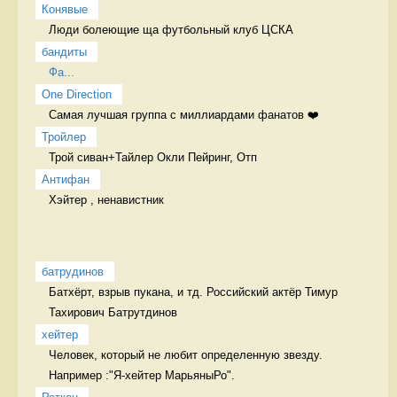
Конявые
Люди болеющие ща футбольный клуб ЦСКА 
бандиты
Фа...
One Direction
Самая лучшая группа с миллиардами фанатов ❤️ 
Тройлер
Трой сиван+Тайлер Окли Пейринг, Отп
Антифан
Хэйтер , ненавистник  
батрудинов
Батхёрт, взрыв пукана, и тд. Российский актёр Тимур 
Тахирович Батрутдинов
хейтер
Человек, который не любит определенную звезду. 
Например :"Я-хейтер МарьяныРо". 