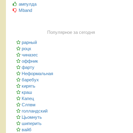
ампулда
Mband
Популярное за сегодня
рарный
роцк
чиназес
оффник
фарту
Неформальная
баребух
кирять
краш
Капец
Слпвм
голландский
Цьомнуть
шиперить
вайб