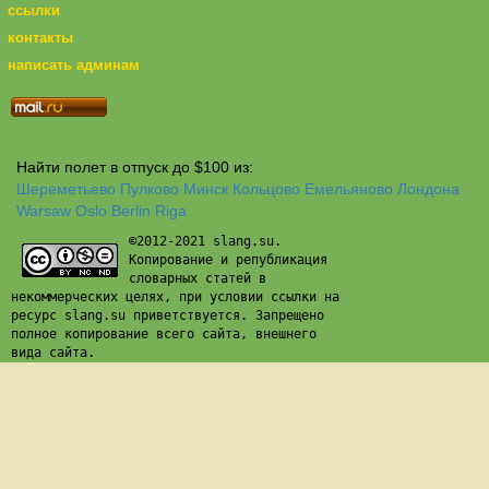
ссылки
контакты
написать админам
Найти полет в отпуск до $100 из:
Шереметьево
Пулково
Минск
Кольцово
Емельяново
Лондона
Warsaw
Oslo
Berlin
Riga
©2012-2021 slang.su.
Копирование и републикация
словарных статей в
некоммерческих целях, при условии ссылки на
ресурс slang.su приветствуется. Запрещено
полное копирование всего сайта, внешнего
вида сайта.