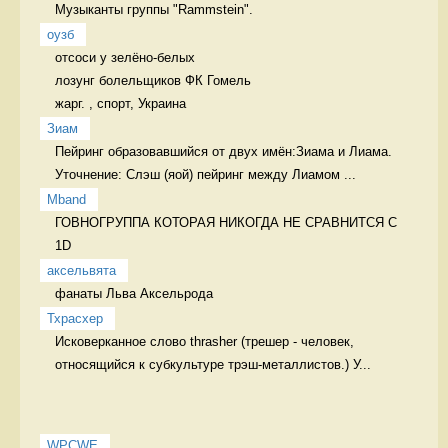
Музыканты группы "Rammstein". 
оузб
отсоси у зелёно-белых 

лозунг болельщиков ФК Гомель  

жарг. , спорт, Украина 
Зиам
Пейринг образовавшийся от двух имён:Зиама и Лиама. 
Уточнение: Слэш (яой) пейринг между Лиамом ...
Mband
ГОВНОГРУППА КОТОРАЯ НИКОГДА НЕ СРАВНИТСЯ С 
1D 
аксельвята
фанаты Льва Аксельрода 
Тхрасхер
Исковерканное слово thrasher (трешер - человек, 
относящийся к субкультуре трэш-металлистов.) У...
WPCWE