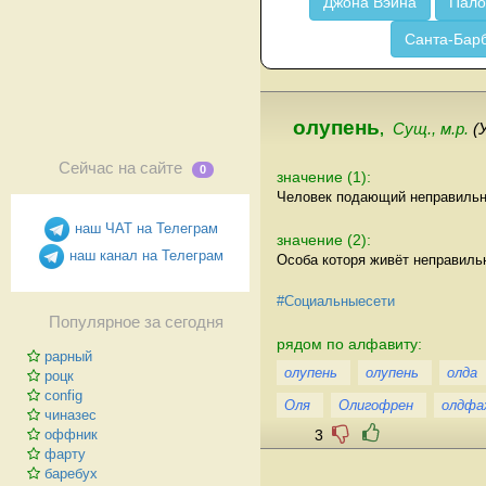
Джона Вэйна
Пало
Санта-Бар
олупень
,
Сущ., м.р.
(
Сейчас на сайте
0
значение (1):
Человек подающий неправильн
наш ЧАТ на Телеграм
значение (2):
наш канал на Телеграм
Особа которя живёт неправильн
#Социальныесети
Популярное за сегодня
рядом по алфавиту:
рарный
олупень
олупень
олда
роцк
config
Оля
Олигофрен
олдфа
чиназес
3
оффник
фарту
баребух