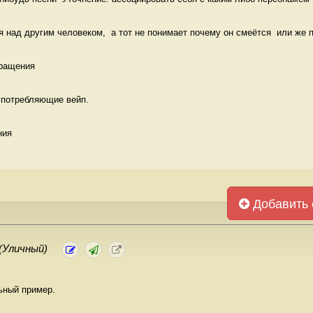
 над другим человеком,  а тот не понимает почему он смеётся  или же п
ращения 
 употребляющие вейп.
ния 
Добавить 
(Уличный)
ьный пример.