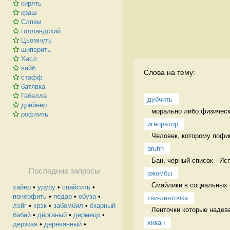
кирять
краш
Слпвм
голландский
Цьомнуть
шиперить
Хасл
вайб
Слова на тему:
стафф
батявка
Габелла
дубчить
дрейнер
морально либо физически
рофлить
игноратор
Человек, которому пофиг
bruhh
Бан, черный список - Ис
Последние запросы
ржомбы
Смайлики в социальных 
хайер
•
уруру
•
спайсить
•
понерфить
•
педар
•
обуза
•
тви-ленточка
лэйг
•
крэк
•
забомбил
•
ёкарный
Ленточки которые надева
бабай
•
дёрганый
•
дермецо
•
хикан
дерзкая
•
деревянный
•