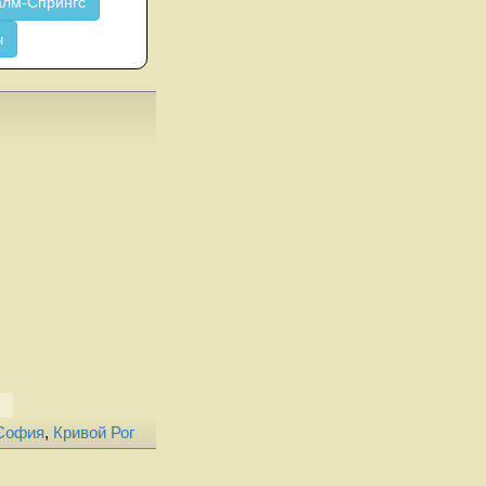
лм-Спрингс
ч
 София
,
Кривой Рог