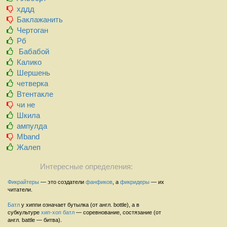
хддд
Баклажанить
Чертоган
Рб
Бабабой
Калико
Шершень
четверка
Втентакле
чи не
Шкила
ампулда
Mband
Жалеп
Интересные определения:
Фикрайтеры
— это создатели
фанфиков
, а
фикридеры
— их
читатели.
Батл
у хиппи означает бутылка (от англ. bottle), а в
субкультуре
хип-хоп
батл
— соревнование, состязание (от
англ. battle — битва).