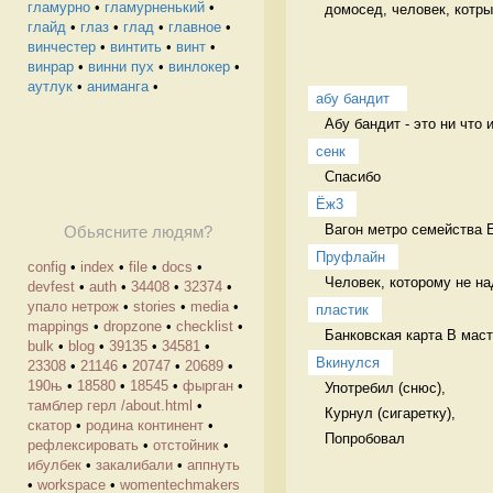
гламурно
•
гламурненький
•
домосед, человек, котр
глайд
•
глаз
•
глад
•
главное
•
винчестер
•
винтить
•
винт
•
винрар
•
винни пух
•
винлокер
•
аутлук
•
аниманга
•
абу бандит 
Абу бандит - это ни что 
сенк
Спасибо  
Ёж3
Вагон метро семейства 
Обьясните людям?
Пруфлайн
config
•
index
•
file
•
docs
•
Человек, которому не на
devfest
•
auth
•
34408
•
32374
•
упало нетрож
•
stories
•
media
•
пластик
mappings
•
dropzone
•
checklist
•
Банковская карта В маст
bulk
•
blog
•
39135
•
34581
•
Вкинулся
23308
•
21146
•
20747
•
20689
•
190њ
•
18580
•
18545
•
фырган
•
Употребил (снюс),

тамблер герл /about.html
•
Курнул (сигаретку),

скатор
•
родина континент
•
Попробовал 
рефлексировать
•
отстойник
•
ибулбек
•
закалибали
•
аппнуть
•
workspace
•
womentechmakers