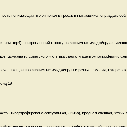
пость понимающий что он попал в просак и пытающийся оправдать себя
m или .mp4), прикреплённый к посту на анонимных имиджбордах, имеющи
где Карлсона из советского мультика сделали адептом копрофилии. Серу
сача, поющая про анонимные имиджборды и разные события, которая акт
вид-19 
сто - гипертрофировано-сексуальная, бимба), предназначенная, чтобы з
-нибудь песни  Уточнение: ассоциировать себя с каким либо персонажем (