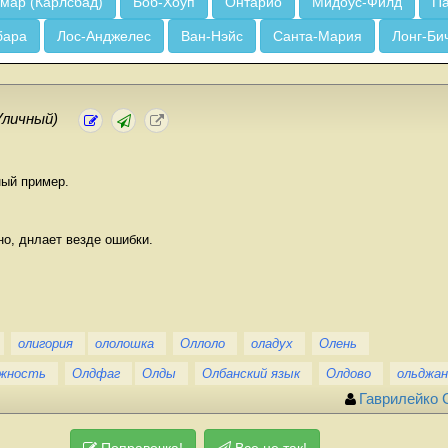
мар (Карлсбад)
Боб-Хоуп
Онтарио
Мидоус-Филд
Па
бара
Лос-Анджелес
Ван-Нэйс
Санта-Мария
Лонг-Би
Уличный)
ый пример.
о, днлает везде ошибки.
олигория
ололошка
Оллоло
оладух
Олень
жность
Олдфаг
Олды
Олбанский язык
Олдово
ольджан
Гаврилейко
Поправочка!
Все не так!