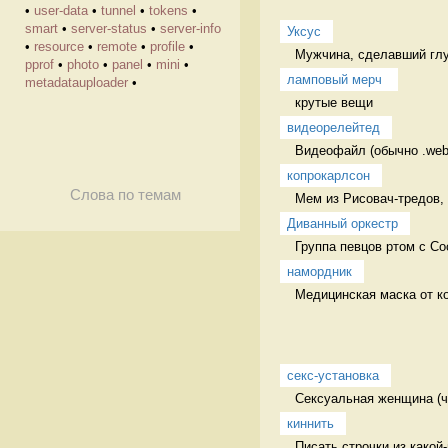
•
user-data
•
tunnel
•
tokens
•
smart
•
server-status
•
server-info
Уксус
•
resource
•
remote
•
profile
•
Мужчина, сделавший глу
pprof
•
photo
•
panel
•
mini
•
ламповый мерч 
metadatauploader
•
крутые вещи 
видеорелейтед
Видеофайл (обычно .web
копрокарлсон
Слова по темам
Мем из Рисовач-тредов, 
Диванный оркестр
Группа певцов ртом с Со
намордник
Медицинская маска от ко
секс-установка
Сексуальная женщина (ча
киннить
Писать строчки из какой