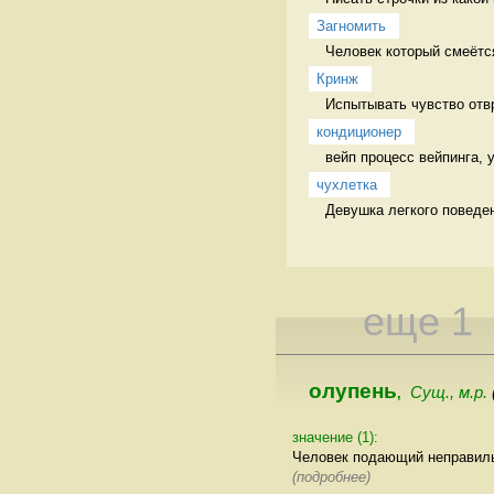
Загномить
Человек который смеётся
Кринж
Испытывать чувство отв
кондиционер
вейп процесс вейпинга,
чухлетка
Девушка легкого поведе
еще 1
олупень
Сущ., м.р.
,
значение (1):
Человек подающий неправил
(подробнее)