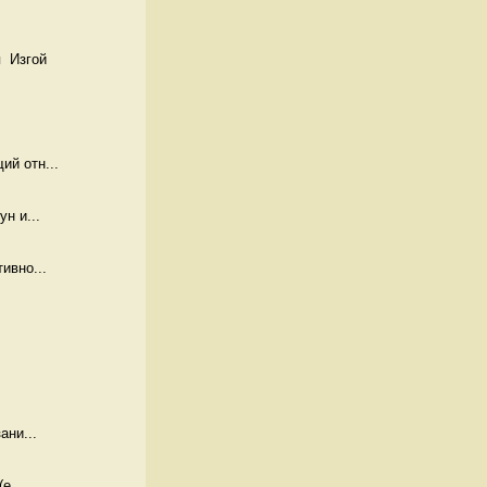
  Изгой
й отн...
н и...
ивно...
ани...
е...