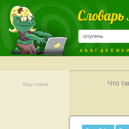
Словарь
А
Б
В
Г
Д
Е
Ё
Ж
З
И
Что т
Ищут сейчас