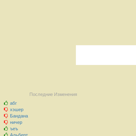
Последние Изменения
абг
хэшер
Бандана
ничер
ъеъ
Альберт