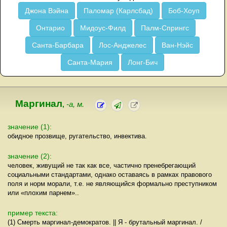
Джона Вэйна
Паломар (Карлсбад)
Боб-Хоуп
Онтарио
Мидоус-Филд
Палм-Спрингс
Санта-Барбара
Лос-Анджелес
Ван-Нэйс
Санта-Мария
Лонг-Бич
Маргинал
,
-а, м.
значение (1):
обидное прозвище, ругательство, инвектива.
значение (2):
человек, живущий не так как все, частично пренебрегающий
социальными стандартами, однако оставаясь в рамках правового
поля и норм морали, т.е. не являющийся формально преступником
или «плохим парнем»..
пример текста:
(1) Смерть маргинал-демократов. || Я - брутальный маргинал. /