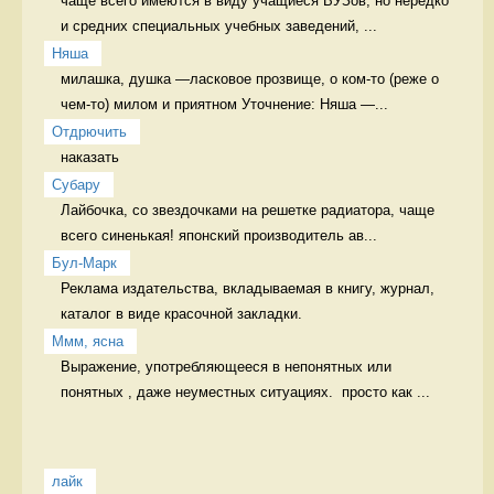
чаще всего имеются в виду учащиеся ВУЗов, но нередко 
и средних специальных учебных заведений, ...
Няша
милашка, душка —ласковое прозвище, о ком-то (реже о 
чем-то) милом и приятном Уточнение: Няша —...
Отдрючить
наказать 
Cубару
Лайбочка, со звездочками на решетке радиатора, чаще 
всего синенькая! японский производитель ав...
Бул-Марк
Реклама издательства, вкладываемая в книгу, журнал, 
каталог в виде красочной закладки. 
Ммм, ясна
Выражение, употребляющееся в непонятных или 
понятных , даже неуместных ситуациях.  просто как ...
лайк