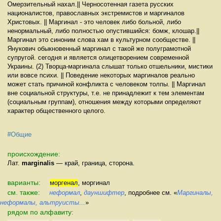
Омерзительный нахал.|| Черносотенная газета русских
националистов, православных экстремистов и маргиналов
Христовых. || Маргинал - это человек либо больной, либо
ненормальный, либо полностью опустившийся: бомж, клошар.||
Маргинал это синоним слова хам в культурном сообществе. ||
Янукович обыкновенный маргинал с такой же полуграмотной
супругой. сегодня и является олицетворением современной
Украины. (2) Творца-маргинала слышат только отшельники, мистики
или вовсе психи. || Поведение некоторых маргиналов реально
может стать причиной конфликта с человеком толпы. || Маргинал
вне социальной структуры, т.е. не принадлежит к тем элементам
(социальным группам), отношения между которыми определяют
характер общественного целого.
#Общие
происхождение:
Лат.
marginalis
— край, граница, сторона.
варианты:
моргенал
, моргинал
см. также:
неформал
,
дауншифтер
, подробнее см. «
Маргиналы,
неформалы, альтруисты...
»
рядом по алфавиту: