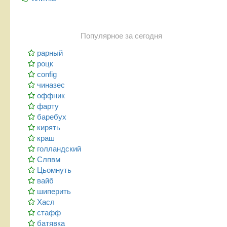
Популярное за сегодня
рарный
роцк
config
чиназес
оффник
фарту
баребух
кирять
краш
голландский
Слпвм
Цьомнуть
вайб
шиперить
Хасл
стафф
батявка