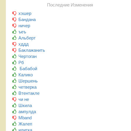
Последние Изменения
хэшер
Бандана
ничер
ъеъ
Альберт
хддд
Баклажанить
Чертоган
Рб
Бабабой
Калико
Шершень
четверка
Втентакле
чи не
Шкила
ампулда
Mband
Жалеп
илитка