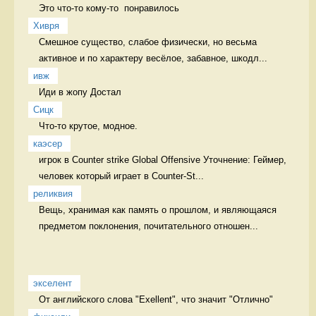
Это что-то кому-то  понравилось 
Хивря
Смешное существо, слабое физически, но весьма 
активное и по характеру весёлое, забавное, шкодл...
ивж
Иди в жопу Достал
Сицк
Что-то крутое, модное.  
каэсер
игрок в Counter strike Global Offensive Уточнение: Геймер, 
человек который играет в Counter-St...
реликвия
Вещь, хранимая как память о прошлом, и являющаяся 
предметом поклонения, почитательного отношен...
экселент
От английского слова "Exellent", что значит "Отлично" 