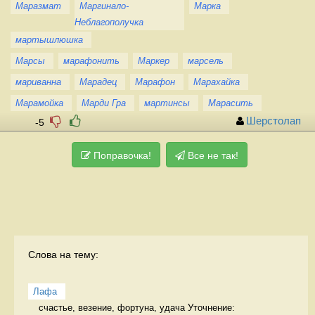
Маразмат
Маргинало-
Марка
Неблагополучка
мартышлюшка
Марсы
марафонить
Маркер
марсель
мариванна
Марадец
Марафон
Марахайка
Марамойка
Марди Гра
мартинсы
Марасить
Шерстолап
-5
Поправочка!
Все не так!
Слова на тему:
Лафа
счастье, везение, фортуна, удача Уточнение: 