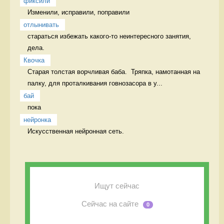
фиксили
Изменили, исправили, поправили 
отлынивать
стараться избежать какого-то неинтересного занятия, 
дела.  
Квочка
Старая толстая ворчливая баба.  Тряпка, намотанная на 
палку, для проталкивания говнозасора в у...
бай
пока 
нейронка
Искусственная нейронная сеть. 
Ищут сейчас
Сейчас на сайте
0