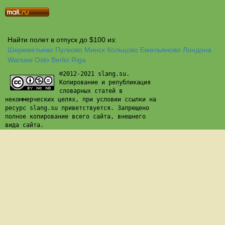
Найти полет в отпуск до $100 из:
Шереметьево
Пулково
Минск
Кольцово
Емельяново
Лондона
Warsaw
Oslo
Berlin
Riga
©2012-2021 slang.su.
Копирование и републикация
словарных статей в
некоммерческих целях, при условии ссылки на
ресурс slang.su приветствуется. Запрещено
полное копирование всего сайта, внешнего
вида сайта.