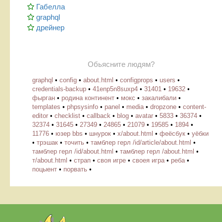
Габелла
graphql
дрейнер
Обьясните людям?
graphql
•
config
•
about.html
•
configprops
•
users
•
credentials-backup
•
41enp5n8suxp4
•
31401
•
19632
•
фырган
•
родина континент
•
мокс
•
закалибали
•
templates
•
phpsysinfo
•
panel
•
media
•
dropzone
•
content-
editor
•
checklist
•
callback
•
blog
•
avatar
•
5833
•
36374
•
32374
•
31645
•
27349
•
24865
•
21079
•
19585
•
1894
•
11776
•
юзер bbs
•
шнурок
•
х/about.html
•
феёсбук
•
уёбки
•
трэшак
•
точить
•
тамблер герл /id/article/about.html
•
тамблер герл /id/about.html
•
тамблер герл /about.html
•
т/about.html
•
страп
•
своя игре
•
своея игра
•
реба
•
поцыент
•
порвать
•