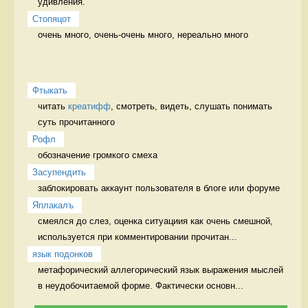
удивления.  
Стопяцот
очень много, очень-очень много, нереально много 
Фтыкать
читать 
креатифф
, смотреть, видеть, слушать понимать 
суть прочитанного
Рофл
обозначение громкого смеха 
Засупендить
заблокировать аккаунт пользователя в блоге или форуме 
Яплакалъ
смеялся до слез, оценка ситуациия как очень смешной, 
используется при комментировании прочитан...
язык подонков
метафорический аллегорический язык выражения мыслей 
в неудобочитаемой форме. Фактически основн...