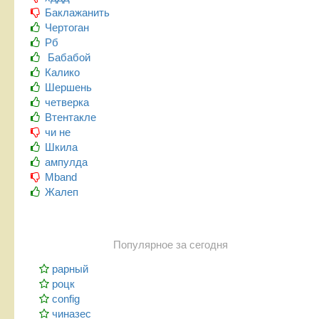
Баклажанить
Чертоган
Рб
Бабабой
Калико
Шершень
четверка
Втентакле
чи не
Шкила
ампулда
Mband
Жалеп
Популярное за сегодня
рарный
роцк
config
чиназес