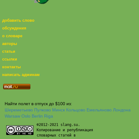
добавить слово
обсуждения
о словаре
авторы
статьи
ссылки
контакты
написать админам
Найти полет в отпуск до $100 из:
Шереметьево
Пулково
Минск
Кольцово
Емельяново
Лондона
Warsaw
Oslo
Berlin
Riga
©2012-2021 slang.su.
Копирование и републикация
словарных статей в