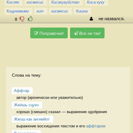
Кисляк
кисмесис
Кисакукуйство
Киса куку
Кицунемими
кит
кисмесис
Кишка
не назвался.
8
Поправочка!
Все не так!
Слова на тему:
Аффтар
автор (иронически или уважительно) 
Жжёшь сцуко
хорошо (смешно) сказал — выражение одобрения 
Жжош как ангимйот
выражение восхищения текстом и его 
аффтаром