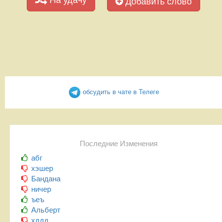
Добавить слово
обсудить в чате в Телеге
Последние Изменения
абг
хэшер
Бандана
ничер
ъеъ
Альберт
хддд