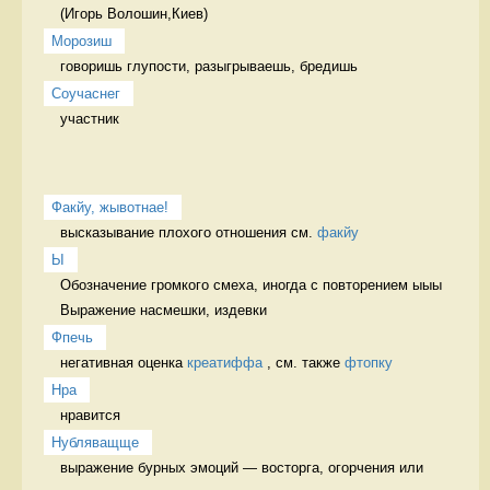
(Игорь Волошин,Киев)
Морозиш
говоришь глупости, разыгрываешь, бредишь 
Соучаснег
участник 
Факйу, жывотнае!
высказывание плохого отношения см. 
факйу
Ы
Обозначение громкого смеха, иногда с повторением ыыы 
Выражение насмешки, издевки
Фпечь
негативная оценка 
креатиффа
 , см. также 
фтопку
Нра
нравится 
Нубляващще
выражение бурных эмоций — восторга, огорчения или 