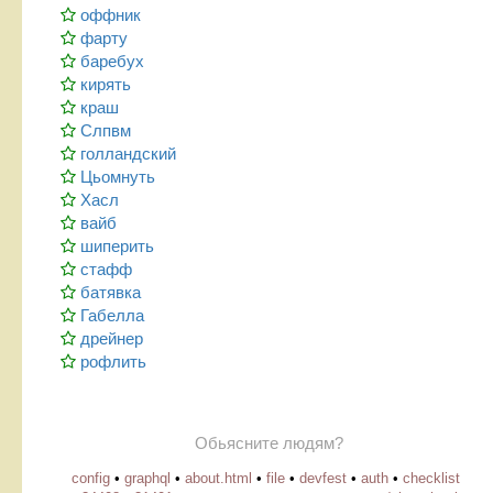
оффник
фарту
баребух
кирять
краш
Слпвм
голландский
Цьомнуть
Хасл
вайб
шиперить
стафф
батявка
Габелла
дрейнер
рофлить
Обьясните людям?
config
•
graphql
•
about.html
•
file
•
devfest
•
auth
•
checklist