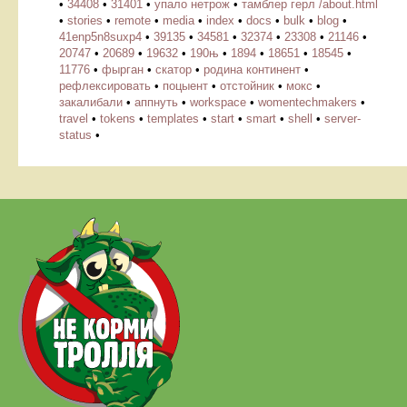
•
34408
•
31401
•
упало нетрож
•
тамблер герл /about.html
•
stories
•
remote
•
media
•
index
•
docs
•
bulk
•
blog
•
41enp5n8suxp4
•
39135
•
34581
•
32374
•
23308
•
21146
•
20747
•
20689
•
19632
•
190њ
•
1894
•
18651
•
18545
•
11776
•
фырган
•
скатор
•
родина континент
•
рефлексировать
•
поцыент
•
отстойник
•
мокс
•
закалибали
•
аппнуть
•
workspace
•
womentechmakers
•
travel
•
tokens
•
templates
•
start
•
smart
•
shell
•
server-
status
•