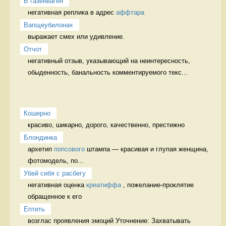
В газенваген
негативная реплика в адрес 
аффтара
Вапщеубилонах
выражает смех или удивление. 
Отчот
негативный отзыв, указывающий на неинтересность, 
обыденность, банальность комментируемого текс...
Кошерно
красиво, шикарно, дорого, качественно, престижно 
Блондинка
архетип 
попсового
 штампа — красивая и глупая женщина, 
фотомодель, по...
Убей сибя с расбегу
негативная оценка 
креатиффа
 , пожелание-проклятие 
обращенное к его 
Ептить
возглас проявления эмоций Уточнение: Захватывать 