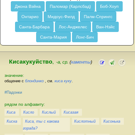
Джона Вэйна
Паломар (Карлсбад)
Боб-Хоуп
Онтарио
Мидоус-Филд
Палм-Спрингс
Санта-Барбара
Лос-Анджелес
Ван-Нэйс
Санта-Мария
Лонг-Бич
Кисакукуйство
,
-а, ср.
(
каменты
)
значение:
общение с
блондинко
, см.
киса куку
.
#Падонки
рядом по алфавиту:
Киса
Кисло
Кислый
Кисазая
Киска
Киса, ты с какова
Кислотный
Кисонька
горада?