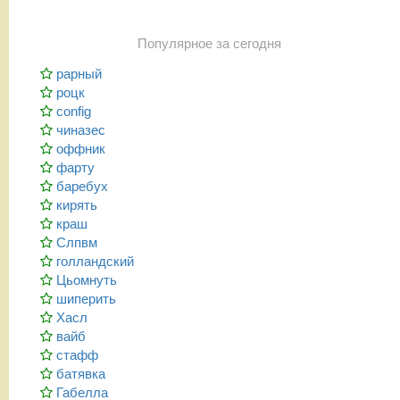
Популярное за сегодня
рарный
роцк
config
чиназес
оффник
фарту
баребух
кирять
краш
Слпвм
голландский
Цьомнуть
шиперить
Хасл
вайб
стафф
батявка
Габелла