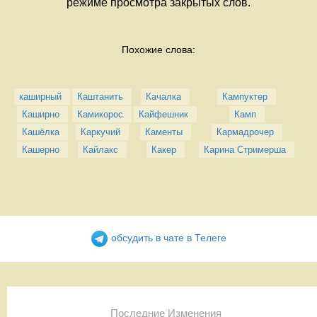
режиме просмотра закрытых слов.
Похожие слова:
каширный
Каштанить
Качалка
Кампуктер
Каширно
Камикорос
Кайфешник
Камп
Кашёлка
Каркучий
Каменты
Кармадрочер
Кашерно
Кайлакс
Какер
Карина Стримерша
обсудить в чате в Телеге
Последние Изменения