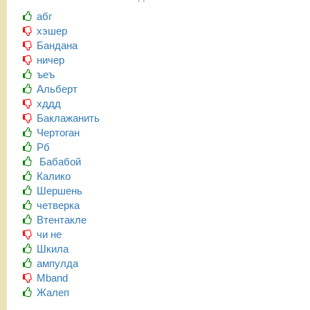
абг
хэшер
Бандана
ничер
ъеъ
Альберт
хддд
Баклажанить
Чертоган
Рб
Бабабой
Калико
Шершень
четверка
Втентакле
чи не
Шкила
ампулда
Mband
Жалеп