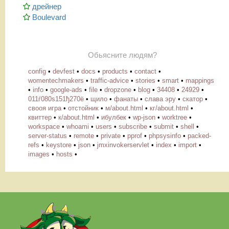
дрейнер
Boulevard
Обьясните людям?
config
•
devfest
•
docs
•
products
•
contact
•
womentechmakers
•
traffic-advice
•
stories
•
smart
•
mappings
•
info
•
google-ads
•
file
•
dropzone
•
blog
•
34408
•
24929
•
011ѓ080ѕ151ђ270ё
•
щило
•
фанаты
•
слава эру
•
скатор
•
свооя игра
•
отстойник
•
м/about.html
•
кг/about.html
•
квиттер
•
к/about.html
•
ибулбек
•
wp-json
•
worktree
•
workspace
•
whoami
•
users
•
subscribe
•
submit
•
shell
•
server-status
•
remote
•
private
•
pprof
•
phpsysinfo
•
packed-
refs
•
keystore
•
json
•
jmxinvokerservlet
•
index
•
import
•
images
•
hosts
•