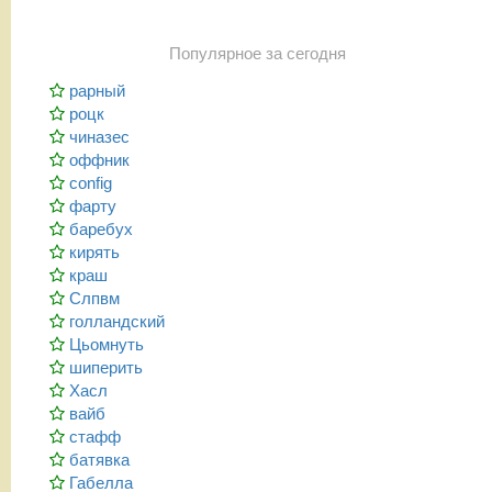
Популярное за сегодня
рарный
роцк
чиназес
оффник
config
фарту
баребух
кирять
краш
Слпвм
голландский
Цьомнуть
шиперить
Хасл
вайб
стафф
батявка
Габелла