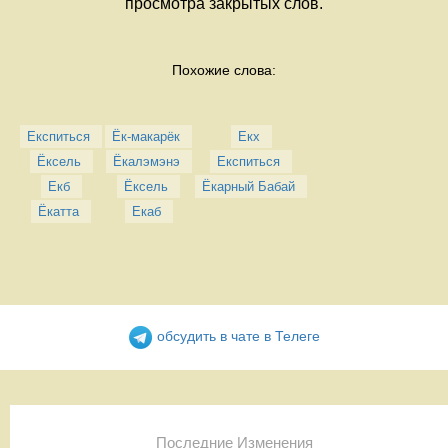
просмотра закрытых слов.
Похожие слова:
Експиться
Ёк-макарёк
Екх
Ёксель
Ёкалэмэнэ
Експиться
Екб
Ёксель
Ёкарный Бабай
Ёкатта
Екаб
обсудить в чате в Телеге
Последние Изменения