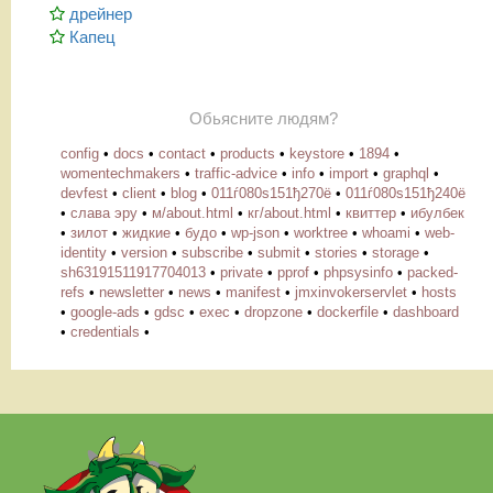
дрейнер
Капец
Обьясните людям?
config
•
docs
•
contact
•
products
•
keystore
•
1894
•
womentechmakers
•
traffic-advice
•
info
•
import
•
graphql
•
devfest
•
client
•
blog
•
011ѓ080ѕ151ђ270ё
•
011ѓ080ѕ151ђ240ё
•
слава эру
•
м/about.html
•
кг/about.html
•
квиттер
•
ибулбек
•
зилот
•
жидкие
•
будо
•
wp-json
•
worktree
•
whoami
•
web-
identity
•
version
•
subscribe
•
submit
•
stories
•
storage
•
sh63191511917704013
•
private
•
pprof
•
phpsysinfo
•
packed-
refs
•
newsletter
•
news
•
manifest
•
jmxinvokerservlet
•
hosts
•
google-ads
•
gdsc
•
exec
•
dropzone
•
dockerfile
•
dashboard
•
credentials
•