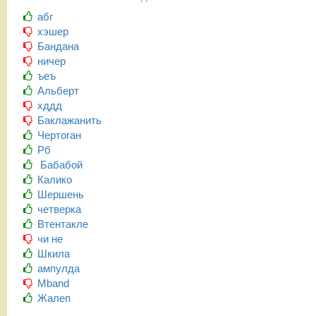
абг
хэшер
Бандана
ничер
ъеъ
Альберт
хддд
Баклажанить
Чертоган
Рб
Бабабой
Калико
Шершень
четверка
Втентакле
чи не
Шкила
ампулда
Mband
Жалеп