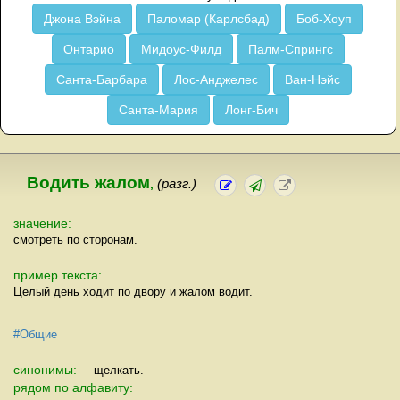
Джона Вэйна
Паломар (Карлсбад)
Боб-Хоуп
Онтарио
Мидоус-Филд
Палм-Спрингс
Санта-Барбара
Лос-Анджелес
Ван-Нэйс
Санта-Мария
Лонг-Бич
Водить жалом
,
(разг.)
значение:
смотреть по сторонам.
пример текста:
Целый день ходит по двору и жалом водит.
#Общие
синонимы:
щелкать.
рядом по алфавиту: