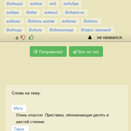
Водящий
водник
вод
водчАра
водяра
Водак
водный
Водоросли
водкинг
Водить жалом
водолаз
Водить
Водчица
Водила
Водогнилище
Вопрос звуковой
не назвался.
-6
Поправочка!
Все не так!
Слова на тему:
Мега
Очень классно  Приставка, обозначающая десять в 
шестой степени
Тёрки 