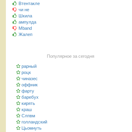
Втентакле
чи не
Шкила
ампулда
Mband
Жалеп
Популярное за сегодня
рарный
роцк
чиназес
оффник
фарту
баребух
кирять
краш
Слпвм
голландский
Цьомнуть