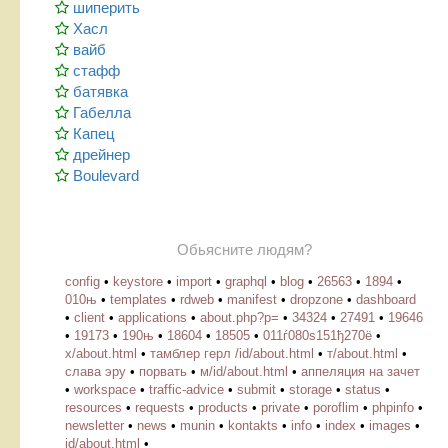
шиперить
Хасл
вайб
стафф
батявка
Габелла
Капец
дрейнер
Boulevard
Обьясните людям?
config
•
keystore
•
import
•
graphql
•
blog
•
26563
•
1894
•
010њ
•
templates
•
rdweb
•
manifest
•
dropzone
•
dashboard
•
client
•
applications
•
about.php?p=
•
34324
•
27491
•
19646
•
19173
•
190њ
•
18604
•
18505
•
011ѓ080ѕ151ђ270ё
•
х/about.html
•
тамблер герл /id/about.html
•
т/about.html
•
слава эру
•
порвать
•
м/id/about.html
•
аппеляция на зачет
•
workspace
•
traffic-advice
•
submit
•
storage
•
status
•
resources
•
requests
•
products
•
private
•
poroflim
•
phpinfo
•
newsletter
•
news
•
munin
•
kontakts
•
info
•
index
•
images
•
id/about.html
•