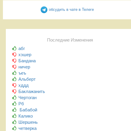
обсудить в чате в Телеге
Последние Изменения
абг
хэшер
Бандана
ничер
ъеъ
Альберт
хддд
Баклажанить
Чертоган
Рб
Бабабой
Калико
Шершень
четверка