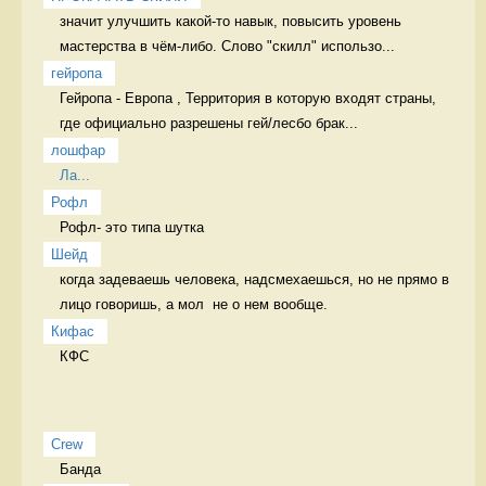
значит улучшить какой-то навык, повысить уровень 
мастерства в чём-либо. Слово "скилл" использо...
гейропа
Гейропа - Европа , Территория в которую входят страны, 
где официально разрешены гей/лесбо брак...
лошфар
Ла...
Рофл
Рофл- это типа шутка 
Шейд
когда задеваешь человека, надсмехаешься, но не прямо в 
лицо говоришь, а мол  не о нем вообще. 
Кифас
КФС 
Crew
Банда 