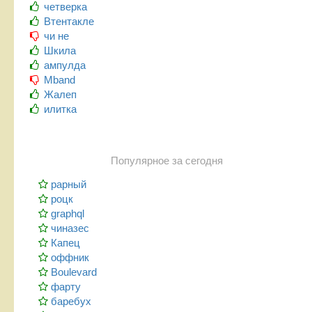
четверка
Втентакле
чи не
Шкила
ампулда
Mband
Жалеп
илитка
Популярное за сегодня
рарный
роцк
graphql
чиназес
Капец
оффник
Boulevard
фарту
баребух