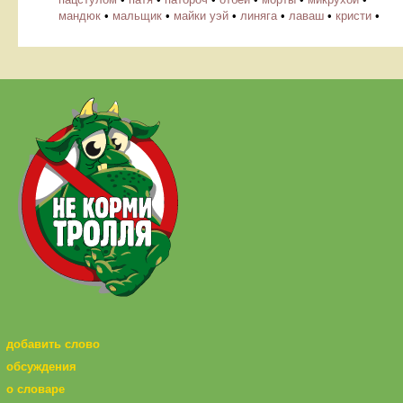
мандюк
•
мальщик
•
майки уэй
•
линяга
•
лаваш
•
кристи
•
добавить слово
обсуждения
о словаре