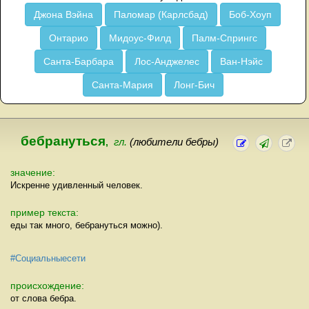
Джона Вэйна
Паломар (Карлсбад)
Боб-Хоуп
Онтарио
Мидоус-Филд
Палм-Спрингс
Санта-Барбара
Лос-Анджелес
Ван-Нэйс
Санта-Мария
Лонг-Бич
бебрануться
,
гл.
(любители бебры)
значение:
Искренне удивленный человек.
пример текста:
еды так много, бебрануться можно).
#Социальныесети
происхождение:
от слова бебра.