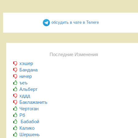
обсудить в чате в Телеге
Последние Изменения
хэшер
Бандана
ничер
ъеъ
Альберт
хддд
Баклажанить
Чертоган
Рб
Бабабой
Калико
Шершень