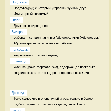
Пидружка
Подруга/друг, с которым угараешь Лучший друг,   

Или угарный знакомый
Гипси
Дружеское обращение  
Биборан
Биборан - священная книга Абдулорелигии (Абдуловеры), 

Абдуловера — интерактивная субкуль...
лапсердак
затрепанный, старый пиджак, 
флеш-луп
Флешка (файл формата .swf), содержащая несколько 
зацикленных в петлю кадров, нарисованных либо...
Дегроид
Тоже самое что и очень тупой игрок, только в более 
грубой форме с отсылкой на деградацию Неспо...
сисинг