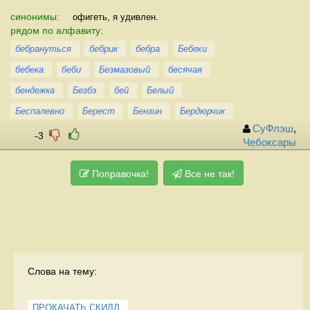
синонимы:
офигеть, я удивлен.
рядом по алфавиту:
бебрануться
бебрик
бебра
Бебехи
бебека
беби
Безмазовый
бесячая
бендежка
Безбэ
бей
Белый
Беспалевно
Берест
Бензин
Бердюрчик
СуФлэш
,
-3
Чебоксары
Поправочка!
Все не так!
Слова на тему:
ПРОКАЧАТЬ СКИЛЛ