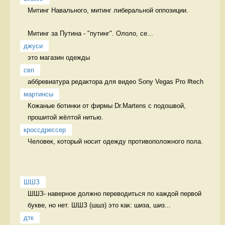
Митинг Навального, митинг либеральной оппозиции.

Митинг за Путина - "путинг". Ололо, се...
джуси
это магазин одежды  
свп
аббревиатура редактора для видео Sony Vegas Pro #tech 
мартинсы
Кожаные ботинки от фирмы Dr.Martens с подошвой, 
прошитой жёлтой нитью. 
кроссдрессер
Человек, который носит одежду противоположного пола.  
ШШЗ
ШШЗ- наверное должно переводиться по каждой первой 
букве, но нет. ШШЗ (шшз) это как: шиза, шиз...
дтк