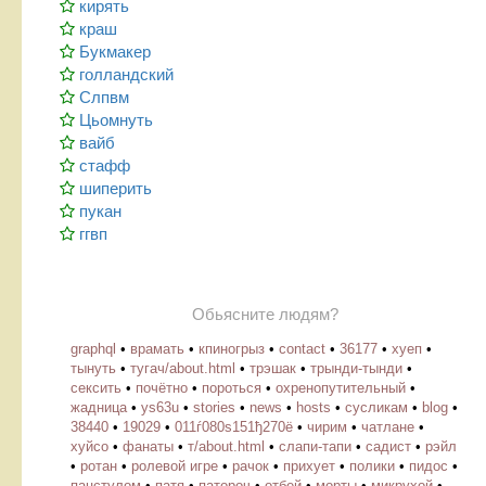
кирять
краш
Букмакер
голландский
Слпвм
Цьомнуть
вайб
стафф
шиперить
пукан
ггвп
Обьясните людям?
graphql
•
врамать
•
кпиногрыз
•
contact
•
36177
•
хуеп
•
тынуть
•
тугач/about.html
•
трэшак
•
трынди-тынди
•
сексить
•
почётно
•
пороться
•
охренопутительный
•
жадница
•
ys63u
•
stories
•
news
•
hosts
•
cусликам
•
blog
•
38440
•
19029
•
011ѓ080ѕ151ђ270ё
•
чирим
•
чатлане
•
хуйсо
•
фанаты
•
т/about.html
•
слапи-тапи
•
садист
•
рэйл
•
ротан
•
ролевой игре
•
рачок
•
прихует
•
полики
•
пидос
•
пацстулом
•
патя
•
патороч
•
отбей
•
морты
•
микрухой
•