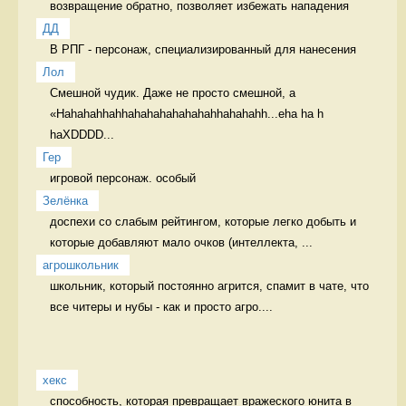
возвращение обратно, позволяет избежать нападения 
ДД
В РПГ - персонаж, специализированный для нанесения 
Лол
Смешной чудик. Даже не просто смешной, а 
«Hahahahhahhahahahahahahahhahahahh...eha ha h 
haXDDDD...
Гер
игровой персонаж. особый 
Зелёнка
доспехи со слабым рейтингом, которые легко добыть и 
которые добавляют мало очков (интеллекта, ...
агрошкольник
школьник, который постоянно агрится, спамит в чате, что 
все читеры и нубы - как и просто агро....
хекс
способность, которая превращает вражеского юнита в 