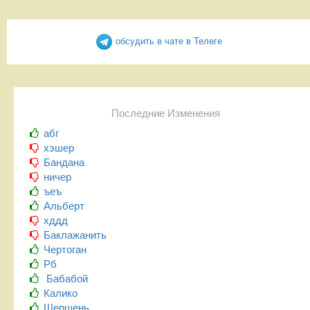
обсудить в чате в Телеге
Последние Изменения
абг
хэшер
Бандана
ничер
ъеъ
Альберт
хддд
Баклажанить
Чертоган
Рб
Бабабой
Калико
Шершень