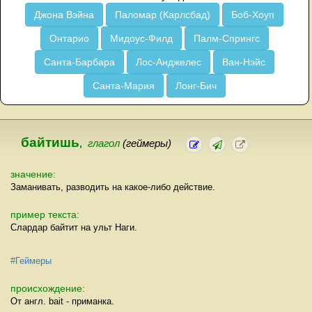
Джона Вэйна
Паломар (Карлсбад)
Боб-Хоуп
Онтарио
Мидоус-Филд
Палм-Спрингс
Санта-Барбара
Лос-Анджелес
Ван-Нэйс
Санта-Мария
Лонг-Бич
байтишь
,
глагол
(геймеры)
значение:
Заманивать, разводить на какое-либо действие.
пример текста:
Слардар байтит на ульт Наги.
#Геймеры
происхождение:
От англ. bait - приманка.