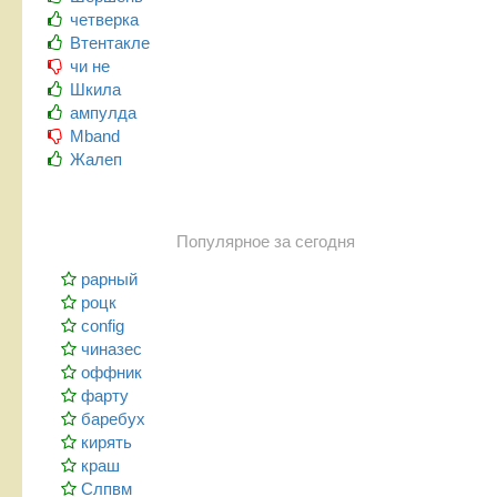
четверка
Втентакле
чи не
Шкила
ампулда
Mband
Жалеп
Популярное за сегодня
рарный
роцк
config
чиназес
оффник
фарту
баребух
кирять
краш
Слпвм