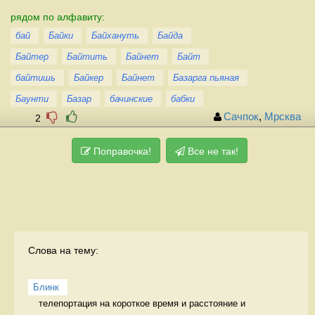
рядом по алфавиту:
бай
Байки
Байхануть
Байда
Байтер
Байтить
Байнет
Байт
байтишь
Байкер
Байнет
Базарга пьяная
Баунти
Базар
бачинские
бабки
Сачпок
,
Мрсква
2
Поправочка!
Все не так!
Слова на тему:
Блинк
телепортация на короткое время и расстояние и 