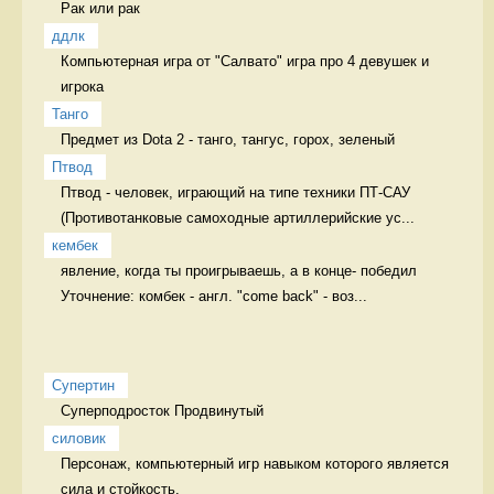
Рак или рак 
ддлк
Компьютерная игра от "Салвато" игра про 4 девушек и 
игрока
Танго
Предмет из Dota 2 - танго, тангус, горох, зеленый 
Птвод
Птвод - человек, играющий на типе техники ПТ-САУ 
(Противотанковые самоходные артиллерийские ус...
кембек
явление, когда ты проигрываешь, а в конце- победил 
Уточнение: комбек - англ. "come back" - воз...
Супертин
Суперподросток Продвинутый
силовик
Персонаж, компьютерный игр навыком которого является 
сила и стойкость. 