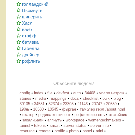
голландский
Цьомнуть
шиперить
Хасл
вайб
стафф
батявка
Габелла
дрейнер
рофлить
Обьясните людям?
config
•
index
•
file
•
devfest
•
auth
•
34408
•
упало нетрож
•
stories
•
media
•
mappings
•
docs
•
checklist
•
bulk
•
blog
•
39135
•
34581
•
32374
•
23308
•
21146
•
20747
•
20689
•
190њ
•
18580
•
18545
•
фырган
•
тамблер герл /about.html
•
скатор
•
родина континент
•
рефлексировать
•
отстойник
•
закалибали
•
аппнуть
•
workspace
•
womentechmakers
•
tunnel
•
tokens
•
smart
•
server-status
•
server-info
•
resource
•
remote
•
profile
•
photo
•
panel
•
mini
•