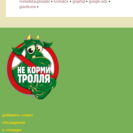
metadatauploader
•
kontakts
•
graphql
•
google-ads
•
giantkone
•
добавить слово
обсуждения
о словаре