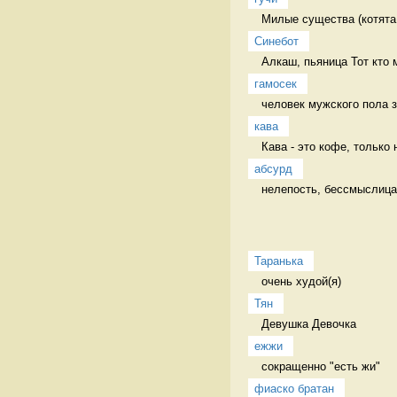
Милые существа (котята,
Синебот
Алкаш, пьяница Тот кто 
гамосек
человек мужского пола з
кава
Кава - это кофе, только 
абсурд
нелепость, бессмыслица
Таранька
очень худой(я) 
Тян
Девушка Девочка
ежжи
сокращенно "есть жи" 
фиаско братан