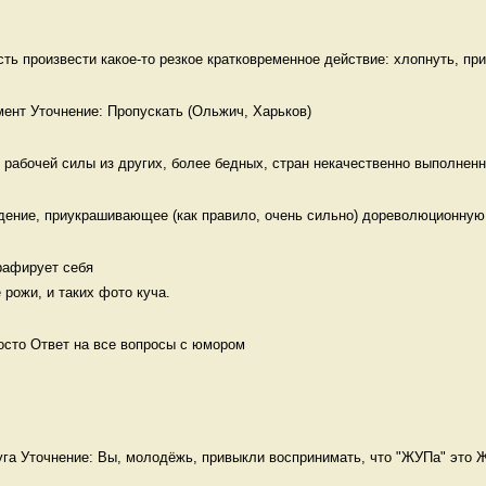
сть произвести какое-то резкое кратковременное действие: хлопнуть, прик
рабочей силы из других, более бедных, стран некачественно выполненна
дение, приукрашивающее (как правило, очень сильно) дореволюционную 
афирует себя 

 рожи, и таких фото куча. 
осто Ответ на все вопросы с юмором
га Уточнение: Вы, молодёжь, привыкли воспринимать, что "ЖУПа" это Ж