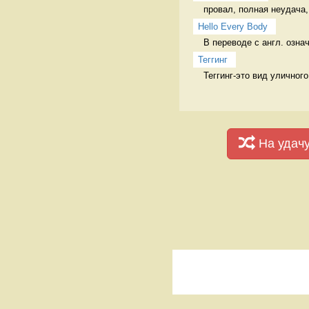
провал, полная неудача,
Hello Every Body
В переводе с англ. озна
Теггинг
Теггинг-это вид уличног
На удач