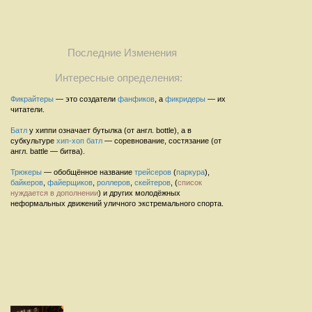
Последние Изменения
Интересные определения:
Фикрайтеры
— это создатели
фанфиков
, а
фикридеры
— их
читатели.
Батл
у хиппи означает бутылка (от англ. bottle), а в
субкультуре
хип-хоп
батл
— соревнование, состязание (от
англ. battle — битва).
Трюкеры
— обобщённое название
трейсеров
(
паркура
),
байкеров
,
файерщиков
,
роллеров
,
скейтеров
, (
список
нуждается в дополнении
) и других молодёжных
неформальных движений уличного экстремального спорта.