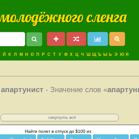
 молодёжного сленга
Й
К
Л
М
Н
О
П
Р
С
Т
У
Ф
Х
Ц
Ч
Ш
Щ
Ъ
Ы
Ь
Э
Ю
Я
е
апартунист
- Значение слов «
апартун
свернуть всё
Найти полет в отпуск до $100 из: