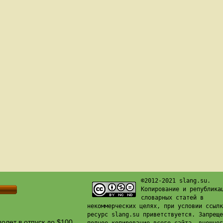
©2012-2021 slang.su.
Копирование и република
словарных статей в
некоммерческих целях, при условии ссылк
ресурс slang.su приветствуется. Запреще
олет в отпуск до $100