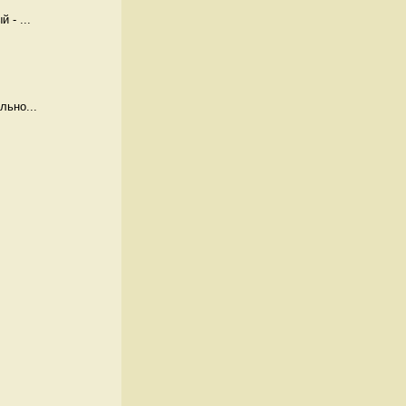
 - ...
льно...