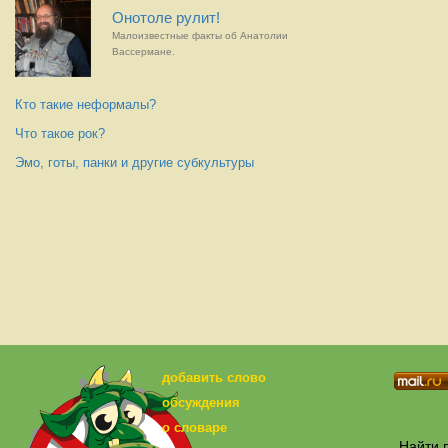
Онотоле рулит!
Малоизвестные факты об Анатолии
Вассермане.
Кто такие неформалы?
Что такое рок?
Эмо, готы, панки и другие субкультуры
добавить слово
обсуждения
о словаре
Найти п