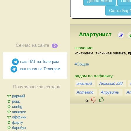
Джона Вэйна
Пало
Санта-Бар
Апартунист
Сейчас на сайте
0
значение:
искажение, типичная ошибка, 
наш ЧАТ на Телеграм
#Общие
наш канал на Телеграм
рядом по алфавиту:
апасный
Апасный 228
Популярное за сегодня
Аптемпо
Апрувить
А
рарный
-2
роцк
config
чиназес
оффник
фарту
баребух