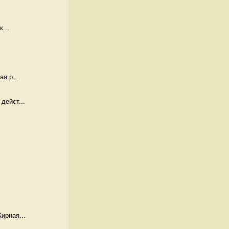
...
я р...
дейст...
ирная...