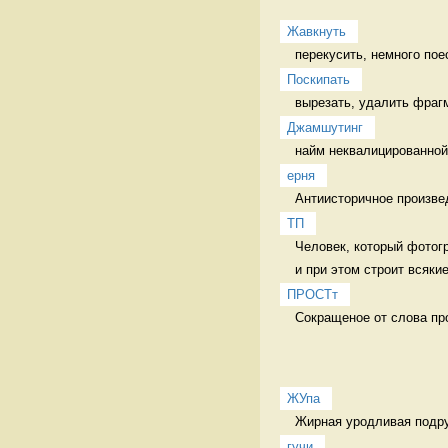
Жавкнуть
перекусить, немного пое
Поскипать
Джамшутинг
найм неквалицированной 
ерня
Антиисторичное произве
ТП
Человек, который фотогр
и при этом строит всякие
ПРОСТт
Сокращеное от слова пр
ЖУпа
Жирная уродливая подру
гучи