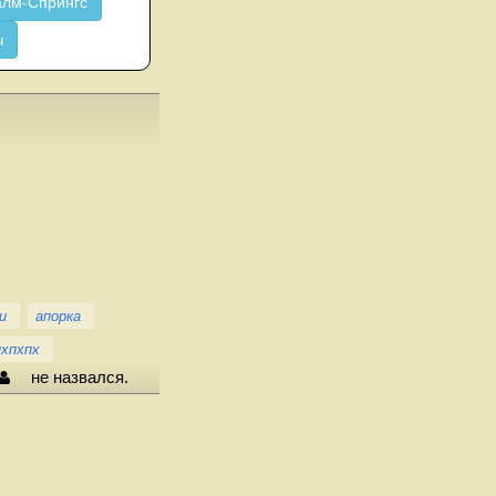
лм-Спрингс
ч
и
апорка
пхпхпх
не назвался.