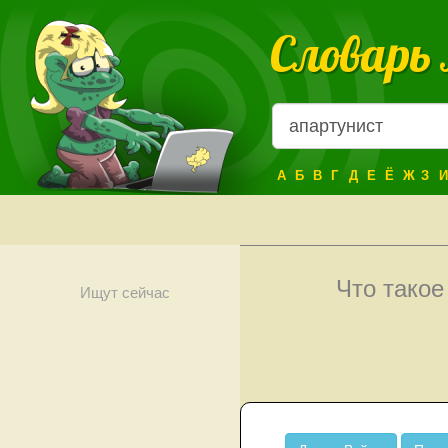
Словарь
А
Б
В
Г
Д
Е
Ё
Ж
З
И
Что тако
Ищут сейчас