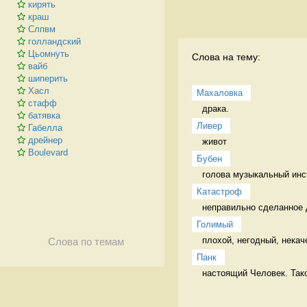
кирять
краш
Слпвм
голландский
Цьомнуть
Слова на тему:
вайб
шиперить
Хасл
Махаловка
стафф
драка.  
батявка
Ливер
Габелла
дрейнер
живот 
Boulevard
Бубен
голова музыкальный инс
Катастроф
неправильно сделанное 
Голимый
плохой, негодный, некач
Слова по темам
Панк
настоящий Человек. Тако