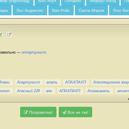
мар (Карлсбад)
Боб-Хоуп
Онтарио
Мидоус-Филд
Па
бара
Лос-Анджелес
Ван-Нэйс
Санта-Мария
Лонг-Би
правильно —
оппортунист
.
Апачи
Апартунист
апать
АПАХПАХП
Апелляционное жюр
полит
Апасный 228
апк
АПАХПАХП
Апгаживать
апхах
Поправочка!
Все не так!