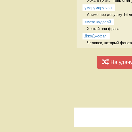
Хокаге (火影, "Тень огня"
умарумару чан
Аниме про девушку 16 ле
ямато кудасай
Хентай ная фраза 
ДжоДжофаг
Человек, который фанат
На удач