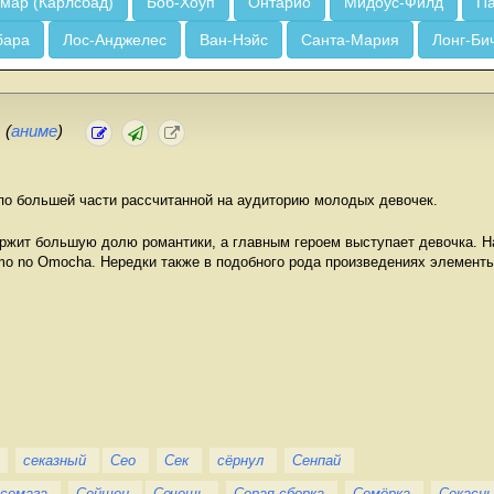
мар (Карлсбад)
Боб-Хоуп
Онтарио
Мидоус-Филд
Па
бара
Лос-Анджелес
Ван-Нэйс
Санта-Мария
Лонг-Би
.
(
аниме
)
 по большей части рассчитанной на аудиторию молодых девочек.
ержит большую долю романтики, а главным героем выступает девочка. На
domo no Omocha. Нередки также в подобного рода произведениях элемент
секазный
Сео
Сек
сёрнул
Сенпай
семага
Сейшен
Сечешь
Серая сборка
Семёрка
Секасн