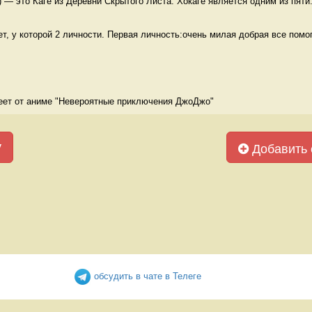
) — это Каге из Деревни Скрытого Листа. Хокаге является одним из пяти.
т, у которой 2 личности. Первая личность:очень милая добрая все помог
еет от аниме "Невероятные приключения ДжоДжо" 
у
Добавить 
обсудить в чате в Телеге