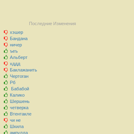
Последние Изменения
хэшер
Бандана
ничер
ъеъ
Альберт
хддд
Баклажанить
Чертоган
Рб
Бабабой
Калико
Шершень
четверка
Втентакле
чи не
Шкила
ампулда