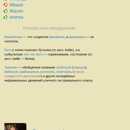
Mband
Жалеп
илитка
Интересные определения:
Фикрайтеры
— это создатели
фанфиков
, а
фикридеры
— их
читатели.
Батл
у хиппи означает бутылка (от англ. bottle), а в
субкультуре
хип-хоп
батл
— соревнование, состязание (от
англ. battle — битва).
Трюкеры
— обобщённое название
трейсеров
(
паркура
),
байкеров
,
файерщиков
,
роллеров
,
скейтеров
, (
список
нуждается в дополнении
) и других молодёжных
неформальных движений уличного экстремального спорта.