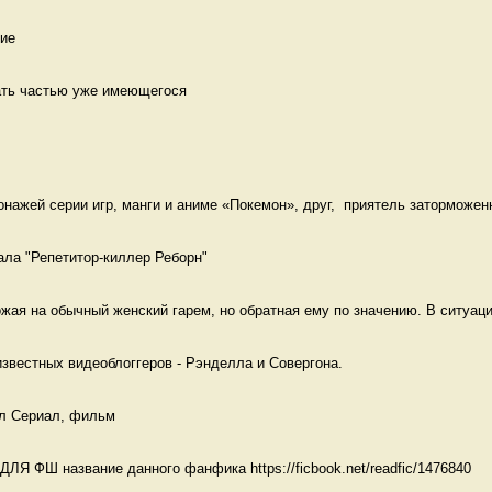
ие 
тать частью уже имеющегося 
онажей серии игр, манги и аниме «Покемон», друг,  приятель заторможенн
ала "Репетитор-киллер Реборн" 
жая на обычный женский гарем, но обратная ему по значению. В ситуации
звестных видеоблоггеров - Рэнделла и Совергона. 
ал Сериал, фильм
ФШ название данного фанфика https://ficbook.net/readfic/1476840