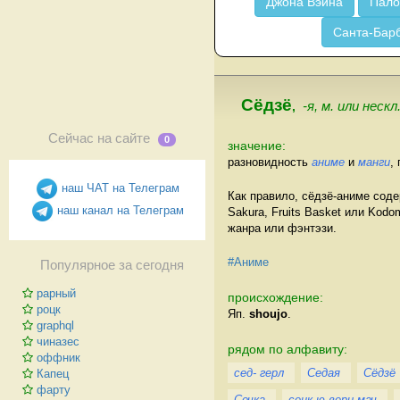
Джона Вэйна
Пало
Санта-Бар
Сёдзё
,
-я, м. или нескл
Сейчас на сайте
0
значение:
разновидность
аниме
и
манги
,
наш ЧАТ на Телеграм
Как правило, сёдзё-аниме сод
наш канал на Телеграм
Sakura, Fruits Basket или Ko
жанра или фэнтэзи.
#Аниме
Популярное за сегодня
рарный
происхождение:
роцк
Яп.
shoujo
.
graphql
чиназес
рядом по алфавиту:
оффник
сед- герл
Седая
Сёдзё
Капец
фарту
Сечка
сенк ю вери мач