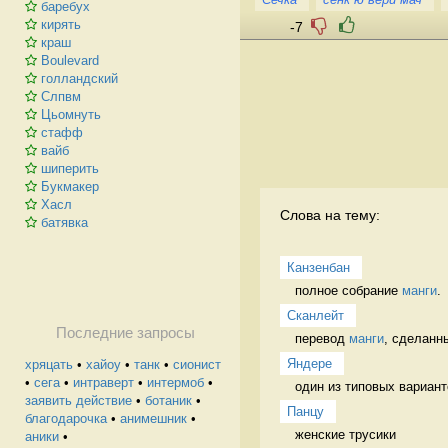
баребух
кирять
-7
краш
Boulevard
голландский
Слпвм
Цьомнуть
стафф
вайб
шиперить
Букмакер
Хасл
Слова на тему:
батявка
Канзенбан
полное собрание 
манги
. 
Сканлейт
Последние запросы
перевод 
манги
, сделанн
Яндере
хряцать
•
хайоу
•
танк
•
сионист
•
сега
•
интраверт
•
интермоб
•
один из типовых вариант
заявить действие
•
ботаник
•
Панцу
благодарочка
•
анимешник
•
женские трусики 
аники
•