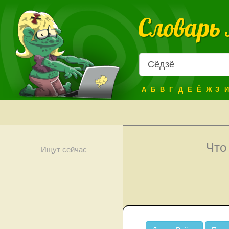
Словарь
А
Б
В
Г
Д
Е
Ё
Ж
З
И
Что
Ищут сейчас