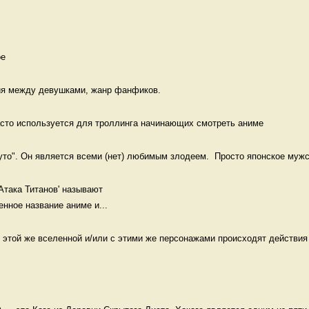
е 
ия между девушками, жанр фанфиков. 
асто используется для троллинга начинающих смотреть аниме
то". Он является всеми (нет) любимым злодеем.  Просто японское мужск
Атака Титанов' называют

енное название аниме и...
 этой же вселенной и/или с этими же персонажами происходят действия 