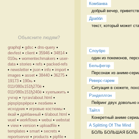
Комбанва
добрый вечер, приветств
Драббл
текст, который может с
Обьясните людям?
graphql
•
gdsc
•
dns-query
•
Слоубро
devfest
•
client
•
35946
•
34814
•
один из покемонов, перс
010њ
•
womentechmakers
•
user-
data
•
stories
•
refs
•
packed-refs
Бельфегор
•
newsletter
•
json
•
info
•
import
•
Персонаж из аниме-сери
images
•
asset
•
38440
•
36275
•
Реверс-гарем
19173
•
190њ
•
011ѓ080ѕ151ђ270ё
•
Ситуация в сюжете, похо
011ѓ080ѕ151ђ240ё
•
хуепыжить
•
Рэнделлгон
учгнр
•
тугач/about.html
•
Пейринг двух довольно и
рірѕрїрѕрёрєи
•
лезбиян
•
исходник
•
игровые костюмы
•
Тайтл
ёкай
•
дрёбанный
•
б/about.html
•
Конкретный аниме сери
wuel
•
workflows
•
webui
•
webstat
A Splitting Of The Mind
•
view
•
version
•
uploadfile
•
templates
•
smart
•
secrets
•
БОЛЬ БОЛЬШАЯ БОЛЬ ДЛЯ 
reportserver
•
products
•
pipfile
•