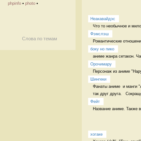
phpinfo
•
photo
•
Неакавайдэс
Что то необычное и мило
Фэмслэш
Слова по темам
Романтические отношен
боку но пико
аниме жанра сетакон. Ч
Орочимару
Персонаж из аниме "Нару
Шингеки
Фанаты аниме  и манги "
так друг друга.   Сокращ
Фейт
Название аниме. Также в
хогаке