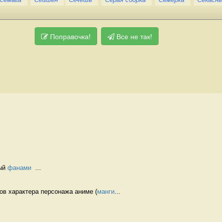
Поправочка!
Все не так!
ый 
фанами
  ...
ов характера персонажа аниме (
манги
...