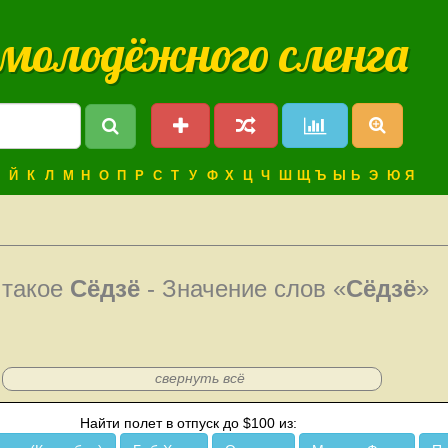
 молодёжного сленга
Й
К
Л
М
Н
О
П
Р
С
Т
У
Ф
Х
Ц
Ч
Ш
Щ
Ъ
Ы
Ь
Э
Ю
Я
 такое
Сёдзё
- Значение слов «
Сёдзё
»
свернуть всё
Найти полет в отпуск до $100 из: