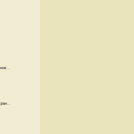
ое ...
ран...