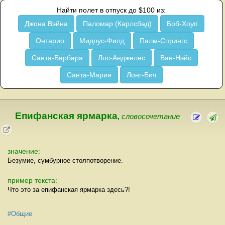
Найти полет в отпуск до $100 из:
Джона Вэйна
Паломар (Карлсбад)
Боб-Хоуп
Онтарио
Мидоус-Филд
Палм-Спрингс
Санта-Барбара
Лос-Анджелес
Ван-Нэйс
Санта-Мария
Лонг-Бич
Епифанская ярмарка
,
словосочетание
значение:
Безумие, сумбурное столпотворение.
пример текста:
Что это за епифанская ярмарка здесь?!
#Общие