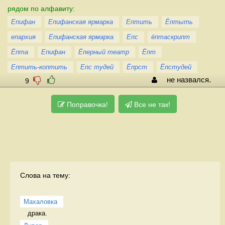
рядом по алфавиту:
Епифан
Епифанская ярмарка
Ептить
Ёптыть
епархия
Епифанская ярмарка
Епс
ёптаскрипт
Ёпта
Епифан
Ёперный театр
Ёпт
Ептить-коптить
Епс тудей
Ёпрст
Ёпстудей
не назвался.
9
Поправочка!
Все не так!
Слова на тему:
Махаловка
драка.  