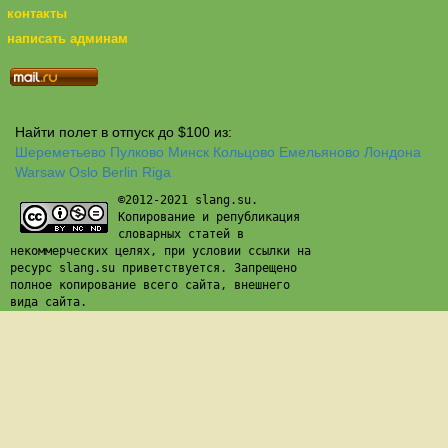
контакты
написать админам
Найти полет в отпуск до $100 из:
Шереметьево
Пулково
Минск
Кольцово
Емельяново
Лондона
Warsaw
Oslo
Berlin
Riga
©2012-2021 slang.su.
Копирование и републикация
словарных статей в
некоммерческих целях, при условии ссылки на
ресурс slang.su приветствуется. Запрещено
полное копирование всего сайта, внешнего
вида сайта.