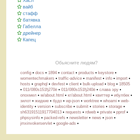
Хасл
вайб
стафф
батявка
Габелла
дрейнер
Капец
Обьясните людям?
config
•
docs
•
1894
•
contact
•
products
•
keystore
•
womentechmakers
•
traffic-advice
•
manifest
•
info
•
import
•
hosts
•
graphql
•
devfest
•
client
•
bulk-upload
•
blog
•
18505
•
011ѓ080ѕ151ђ270ё
•
011ѓ080ѕ151ђ240ё
•
слава эру
•
опохмел
•
м/about.html
•
кг/about.html
•
квиттер
•
ибулбек
•
зилот
•
жидкие
•
будо
•
wp-json
•
worktree
•
whoami
•
web-
identity
•
version
•
subscribe
•
submit
•
stories
•
storage
•
sh63191511917704013
•
requests
•
rdweb
•
private
•
pprof
•
phpsysinfo
•
packed-refs
•
newsletter
•
news
•
json
•
jmxinvokerservlet
•
google-ads
•