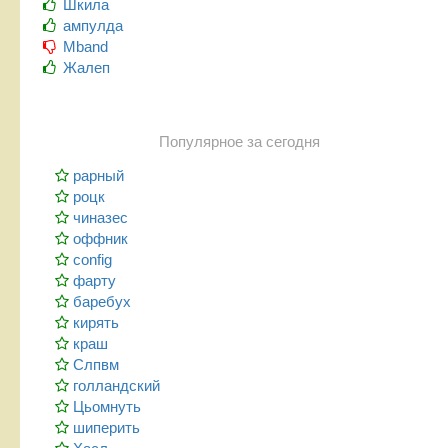
Шкила
ампулда
Mband
Жалеп
Популярное за сегодня
рарный
роцк
чиназес
оффник
config
фарту
баребух
кирять
краш
Слпвм
голландский
Цьомнуть
шиперить