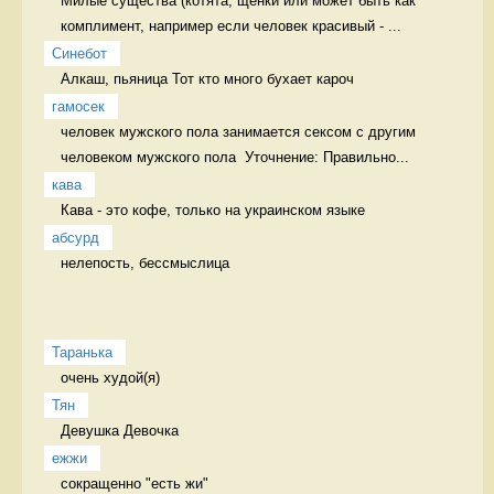
Милые существа (котята, щенки или может быть как 
комплимент, например если человек красивый - ...
Синебот
Алкаш, пьяница Тот кто много бухает кароч
гамосек
человек мужского пола занимается сексом с другим 
человеком мужского пола  Уточнение: Правильно...
кава
Кава - это кофе, только на украинском языке 
абсурд
нелепость, бессмыслица 
Таранька
очень худой(я) 
Тян
Девушка Девочка
ежжи
сокращенно "есть жи" 