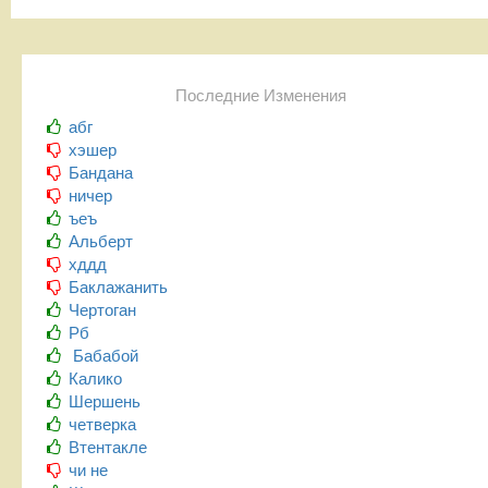
Последние Изменения
абг
хэшер
Бандана
ничер
ъеъ
Альберт
хддд
Баклажанить
Чертоган
Рб
Бабабой
Калико
Шершень
четверка
Втентакле
чи не