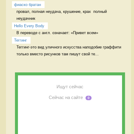
фиаско братан
провал, полная неудача, крушение, крах  полный 
неудачник
Hello Every Body
В переводе с англ. означает: «Привет всем» 
Теггинг
Теггинг-это вид уличного искусства наподобие граффити 
только вместо рисунков там пишут свой те...
Ищут сейчас
Сейчас на сайте
0