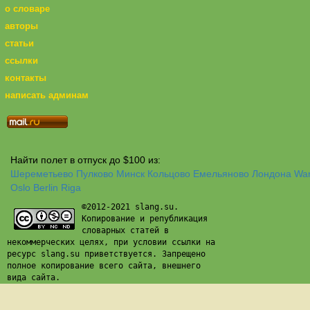
о словаре
авторы
статьи
ссылки
контакты
написать админам
Найти полет в отпуск до $100 из:
Шереметьево
Пулково
Минск
Кольцово
Емельяново
Лондона
Wa
Oslo
Berlin
Riga
©2012-2021 slang.su.
Копирование и републикация
словарных статей в
некоммерческих целях, при условии ссылки на
ресурс slang.su приветствуется. Запрещено
полное копирование всего сайта, внешнего
вида сайта.