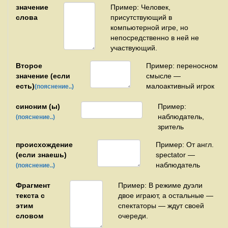
значение
Пример: Человек,
слова
присутствующий в
компьютерной игре, но
непосредственно в ней не
участвующий.
Второе
Пример: переносном
значение (если
смысле —
есть)
малоактивный игрок
(пояснение..)
синоним (ы)
Пример:
наблюдатель,
(пояснение..)
зритель
происхождение
Пример: От англ.
(если знаешь)
spectator —
наблюдатель
(пояснение..)
Фрагмент
Пример: В режиме дуэли
текста с
двое играют, а остальные —
этим
спектаторы — ждут своей
словом
очереди.