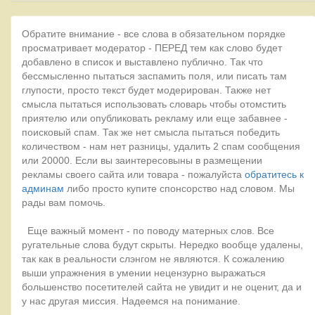
Обратите внимание - все слова в обязательном порядке
просматривает модератор - ПЕРЕД тем как слово будет
добавлено в список и выставлено публично. Так что
бессмысленно пытаться заспамить поля, или писать там
глупости, просто текст будет модерирован. Также нет
смысла пытаться использовать словарь чтобы отомстить
приятелю или опубликовать рекламу или еще забавнее -
поисковый спам. Так же нет смысла пытаться победить
количеством - нам нет разницы, удалить 2 спам сообщения
или 20000. Если вы заинтересовыны в размещении
рекламы своего сайта или товара - пожалуйста
обратитесь к
админам
либо просто купите спонсорство над словом. Мы
рады вам помочь.
Еще важный момент - по поводу матерных слов. Все
ругательные слова будут скрыты. Нередко вообще удалены,
так как в реальности слэнгом не являются. К сожалению
выши упражнения в умении нецензурно выражаться
большенство посетителей сайта не увидит и не оценит, да и
у нас другая миссия. Надеемся на понимание.