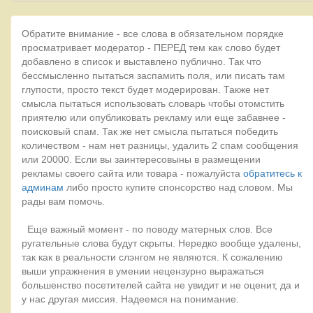
Обратите внимание - все слова в обязательном порядке
просматривает модератор - ПЕРЕД тем как слово будет
добавлено в список и выставлено публично. Так что
бессмысленно пытаться заспамить поля, или писать там
глупости, просто текст будет модерирован. Также нет
смысла пытаться использовать словарь чтобы отомстить
приятелю или опубликовать рекламу или еще забавнее -
поисковый спам. Так же нет смысла пытаться победить
количеством - нам нет разницы, удалить 2 спам сообщения
или 20000. Если вы заинтересовыны в размещении
рекламы своего сайта или товара - пожалуйста
обратитесь к
админам
либо просто купите спонсорство над словом. Мы
рады вам помочь.
Еще важный момент - по поводу матерных слов. Все
ругательные слова будут скрыты. Нередко вообще удалены,
так как в реальности слэнгом не являются. К сожалению
выши упражнения в умении нецензурно выражаться
большенство посетителей сайта не увидит и не оценит, да и
у нас другая миссия. Надеемся на понимание.