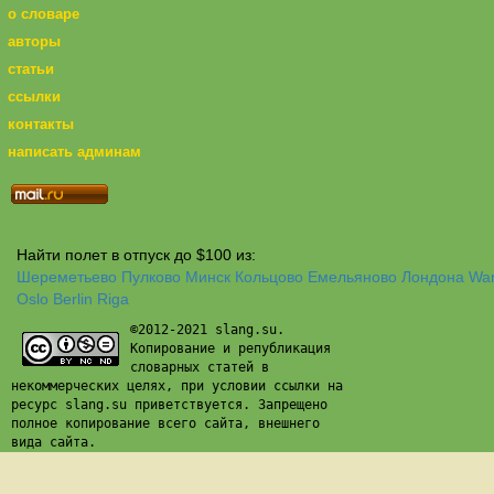
о словаре
авторы
статьи
ссылки
контакты
написать админам
Найти полет в отпуск до $100 из:
Шереметьево
Пулково
Минск
Кольцово
Емельяново
Лондона
Wa
Oslo
Berlin
Riga
©2012-2021 slang.su.
Копирование и републикация
словарных статей в
некоммерческих целях, при условии ссылки на
ресурс slang.su приветствуется. Запрещено
полное копирование всего сайта, внешнего
вида сайта.