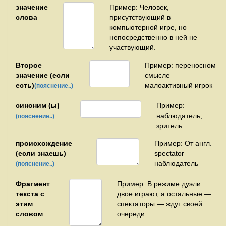
значение
Пример: Человек,
слова
присутствующий в
компьютерной игре, но
непосредственно в ней не
участвующий.
Второе
Пример: переносном
значение (если
смысле —
есть)
малоактивный игрок
(пояснение..)
синоним (ы)
Пример:
наблюдатель,
(пояснение..)
зритель
происхождение
Пример: От англ.
(если знаешь)
spectator —
наблюдатель
(пояснение..)
Фрагмент
Пример: В режиме дуэли
текста с
двое играют, а остальные —
этим
спектаторы — ждут своей
словом
очереди.