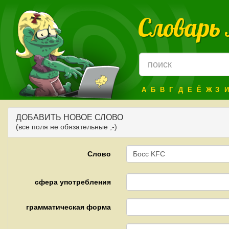
Словарь
А
Б
В
Г
Д
Е
Ё
Ж
З
И
ДОБАВИТЬ НОВОЕ СЛОВО
(все поля не обязательные ;-)
Слово
сфера употребления
грамматическая форма