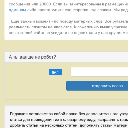
сообщения или 20000. Если вы заинтересовыны в размещении
админам
либо просто купите спонсорство над словом. Мы рад
Еще важный момент - по поводу матерных слов. Все ругатель
реальности слэнгом не являются. К сожалению выши упражне
посетителей сайта не увидит и не оценит, да и у нас другая 
А ты вапще не робот?
Редакция оставляет за собой право без дополнительного уве
статьи для приведения их к словарному виду, исправлять гра
дробить статьи на несколько статей, дополнять статьи матер