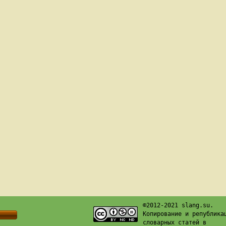
©2012-2021 slang.su.
Копирование и република
словарных статей в