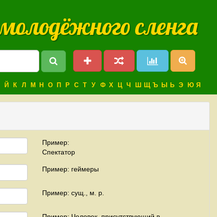
 молодёжного сленга
Й
К
Л
М
Н
О
П
Р
С
Т
У
Ф
Х
Ц
Ч
Ш
Щ
Ъ
Ы
Ь
Э
Ю
Я
Пример:
Спектатор
Пример: геймеры
Пример: сущ., м. р.
Пример: Человек, присутствующий в