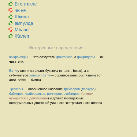
Втентакле
чи не
Шкила
ампулда
Mband
Жалеп
Интересные определения:
Фикрайтеры
— это создатели
фанфиков
, а
фикридеры
— их
читатели.
Батл
у хиппи означает бутылка (от англ. bottle), а в
субкультуре
хип-хоп
батл
— соревнование, состязание (от
англ. battle — битва).
Трюкеры
— обобщённое название
трейсеров
(
паркура
),
байкеров
,
файерщиков
,
роллеров
,
скейтеров
, (
список
нуждается в дополнении
) и других молодёжных
неформальных движений уличного экстремального спорта.