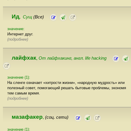
Ид
Сущ
(Все)
,
значение:
Интернет друг.
(подробнее)
лайфхак
От лайфхакинг, англ. life hacking
,
значение (1):
На сленге означает «хитрости жизни», «народную мудрость» или
полезный совет, помогающий решать бытовые проблемы, экономя
тем самым время.
(подробнее)
мазафакер
(соц. сети)
,
значение (1):