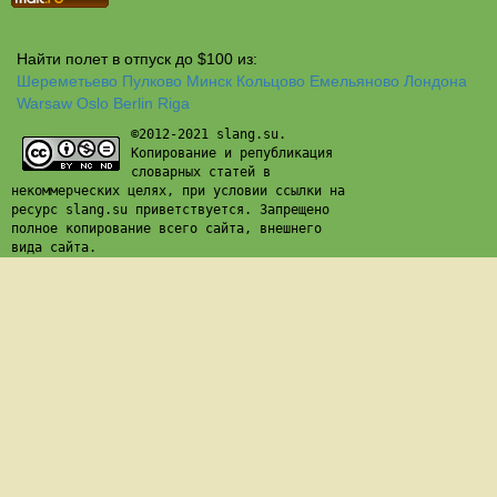
Найти полет в отпуск до $100 из:
Шереметьево
Пулково
Минск
Кольцово
Емельяново
Лондона
Warsaw
Oslo
Berlin
Riga
©2012-2021 slang.su.
Копирование и републикация
словарных статей в
некоммерческих целях, при условии ссылки на
ресурс slang.su приветствуется. Запрещено
полное копирование всего сайта, внешнего
вида сайта.