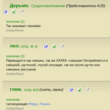
Дерьмо
Существительное
(Представители 4:20)
,
значение (1):
Так называют каннабис.
(подробнее)
лол
сущ., м. р.
,
значение (1):
Переводится как смешно, так же ЛАЛКА -смешная Употребляется в
смешной, шуточной, глупой ситуации, так же после шуток или
смешных рассказов.
(подробнее)
глюк
сущ. м р
(хиппи, панки)
,
значение:
галлюцинация
#hippy
,
#панки
.
(подробнее)