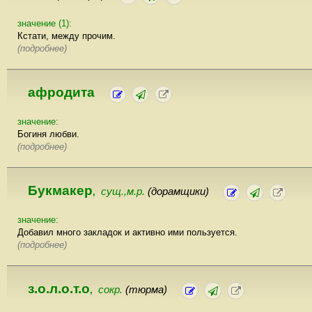
значение (1):
Кстати, между прочим.
(подробнее)
афродита
значение:
Богиня любви.
(подробнее)
Букмакер
сущ.,м.р.
(дорамщики)
,
значение:
Добавил много закладок и активно ими пользуется.
(подробнее)
з.о.л.о.т.о
сокр.
(тюрма)
,