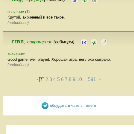
значение (1):
Крутой, ахриненый и всё такое.
(подробнее)
ггвп
сокращение
(геймеры)
,
значение:
Good game, well played. Хорошая игра, неплохо сыграно.
(подробнее)
+
-
2
3
4
5
6
7
8
9
10
591
1
...
обсудить в чате в Телеге