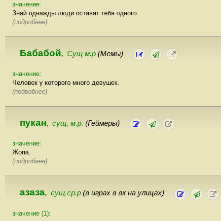
значение:
Знай однажды люди оставят тебя одного.
(подробнее)
Бабабой
Сущ м.р
(Мемы)
,
значение:
Человек у которого много девушек.
(подробнее)
пукан
сущ, м.р.
(Геймеры)
,
значение:
Жопа.
(подробнее)
азаза
сущ.ср.р
(в играх в вк на улицах)
,
значение (1):