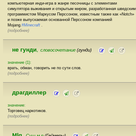
компьютерная инди-игра в жанре песочницы с элементами
симулятора выживания и открытым миром, разработанная шведским
программистом Маркусом Перссоном, известным также как «Notch»
и позже выпускаемая основанной Перссоном компанией
Mojang.
#Minecraft
.
(подробнее)
не гунди
словосочетание
(гунди)
,
значение (1):
врать, обман, говорить не по сути слов.
(подробнее)
драгдиллер
значение:
Торговец наркотиков.
(подробнее)
Mlg
Сущ м р
(Геймеры)
,