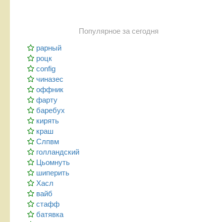
Популярное за сегодня
рарный
роцк
config
чиназес
оффник
фарту
баребух
кирять
краш
Слпвм
голландский
Цьомнуть
шиперить
Хасл
вайб
стафф
батявка