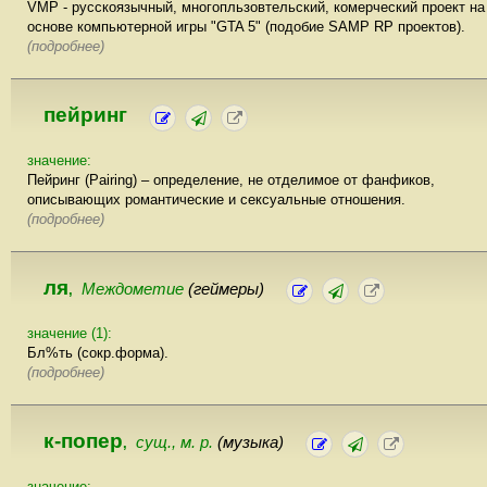
VMP - русскоязычный, многопльзовтельский, комерческий проект на
основе компьютерной игры "GTA 5" (подобие SAMP RP проектов).
(подробнее)
пейринг
значение:
Пейринг (Pairing) – определение, не отделимое от фанфиков,
описывающих романтические и сексуальные отношения.
(подробнее)
ля
Междометие
(геймеры)
,
значение (1):
Бл%ть (сокр.форма).
(подробнее)
к-попер
сущ., м. р.
(музыка)
,
значение: