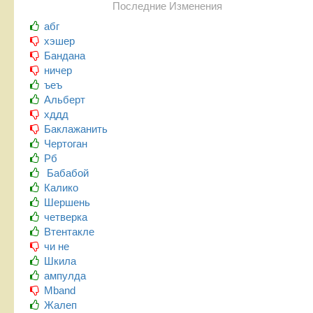
Последние Изменения
абг
хэшер
Бандана
ничер
ъеъ
Альберт
хддд
Баклажанить
Чертоган
Рб
Бабабой
Калико
Шершень
четверка
Втентакле
чи не
Шкила
ампулда
Mband
Жалеп