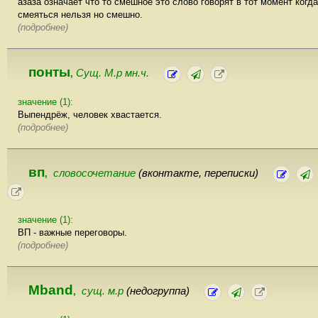
азаза означает что то смешное это слово говорят в тот момент когда
смеяться нельзя но смешно.
(подробнее)
понты
Сущ. М.р мн.ч.
,
значение (1):
Выпендрёж, человек хвастается.
(подробнее)
вп
словосочетание
(вконтакте, переписки)
,
значение (1):
ВП - важные переговоры.
(подробнее)
Mband
сущ. м.р
(недогруппа)
,