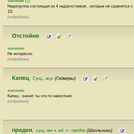
значение (1):
Недогруппа состоящая из 4 недоучстников , которые не сравнятся с
1D.
(подробнее)
Отстойно
значение:
Не интересно.
(подробнее)
Капец
Сущ., м.р.
(Геймеры)
,
значение:
Капец - значит ты что-то накосячил.
(подробнее)
предки
сущ. мн ч. ед. ч : предок
(Школьники)
,