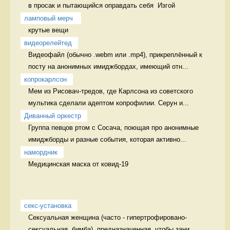
в просак и пытающийся оправдать себя  Изгой
ламповый мерч 
крутые вещи 
видеорелейтед
Видеофайл (обычно .webm или .mp4), прикреплённый к 
посту на анонимных имиджбордах, имеющий отн...
копрокарлсон
Мем из Рисовач-тредов, где Карлсона из советского 
мультика сделали адептом копрофилии. Серун и...
Диванный оркестр
Группа певцов ртом с Сосача, поющая про анонимные 
имиджборды и разные события, которая активно...
намордник
Медицинская маска от ковид-19 
секс-установка
Сексуальная женщина (часто - гипертрофировано-
сексуальная, бимба), предназначенная, чтобы зани...