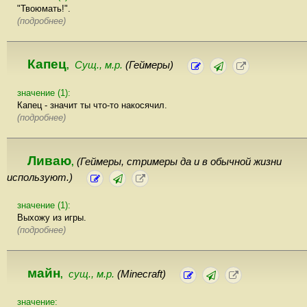
"Твоюмать!".
(подробнее)
Капец
Сущ., м.р.
(Геймеры)
,
значение (1):
Капец - значит ты что-то накосячил.
(подробнее)
Ливаю
(Геймеры, стримеры да и в обычной жизни
,
используют.)
значение (1):
Выхожу из игры.
(подробнее)
майн
сущ., м.р.
(Minecraft)
,
значение: