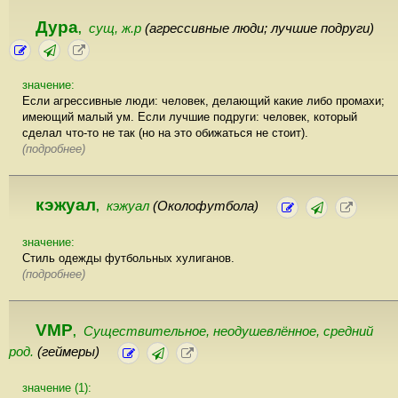
Дура
сущ, ж.р
(агрессивные люди; лучшие подруги)
,
значение:
Если агрессивные люди: человек, делающий какие либо промахи;
имеющий малый ум. Если лучшие подруги: человек, который
сделал что-то не так (но на это обижаться не стоит).
(подробнее)
кэжуал
кэжуал
(Околофутбола)
,
значение:
Стиль одежды футбольных хулиганов.
(подробнее)
VMP
Существительное, неодушевлённое, cредний
,
род.
(геймеры)
значение (1):