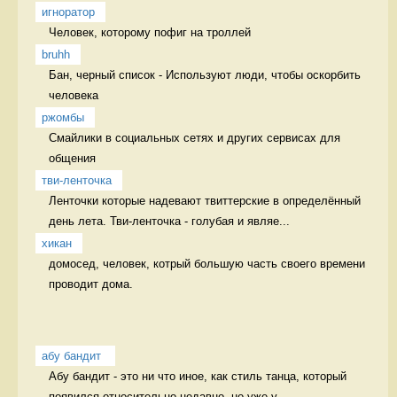
игноратор
Человек, которому пофиг на троллей 
bruhh
Бан, черный список - Используют люди, чтобы оскорбить 
человека 
ржомбы
Смайлики в социальных сетях и других сервисах для 
общения  
тви-ленточка
Ленточки которые надевают твиттерские в определённый 
день лета. Тви-ленточка - голубая и являе...
хикан
домосед, человек, котрый большую часть своего времени 
проводит дома. 
абу бандит 
Абу бандит - это ни что иное, как стиль танца, который 
появился относительно недавно, но уже у...