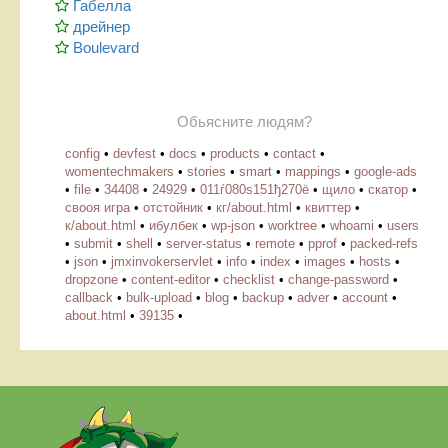
Габелла
дрейнер
Boulevard
Обьясните людям?
config
•
devfest
•
docs
•
products
•
contact
•
womentechmakers
•
stories
•
smart
•
mappings
•
google-ads
•
file
•
34408
•
24929
•
011ѓ080ѕ151ђ270ё
•
щило
•
скатор
•
свооя игра
•
отстойник
•
кг/about.html
•
квиттер
•
к/about.html
•
ибулбек
•
wp-json
•
worktree
•
whoami
•
users
•
submit
•
shell
•
server-status
•
remote
•
pprof
•
packed-refs
•
json
•
jmxinvokerservlet
•
info
•
index
•
images
•
hosts
•
dropzone
•
content-editor
•
checklist
•
change-password
•
callback
•
bulk-upload
•
blog
•
backup
•
adver
•
account
•
about.html
•
39135
•