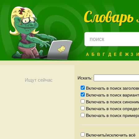
Словарь
А
Б
В
Г
Д
Е
Ё
Ж
З
И
Искать:
Ищут сейчас
Включать в поиск заголов
Включать в поиск вариа
Включать в поиск синони
Включать в поиск опреде
Включать в поиск пример
Включить/исключить всё