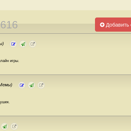
3616
Добавить 
ы)
лайн игры.
Мемы)
вушек.