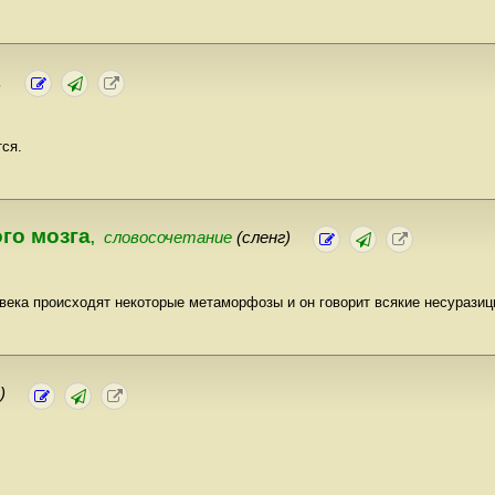
.
ся.
го мозга
словосочетание
(сленг)
,
ловека происходят некоторые метаморфозы и он говорит всякие несуразиц
)