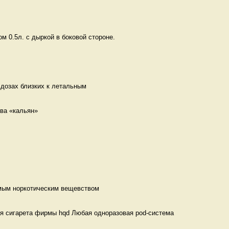
м 0.5л. с дыркой в боковой стороне. 
 дозах близких к летальным 
ва «кальян» 
мым норкотическим вещевством 
я сигарета фирмы hqd Любая одноразовая pod-система