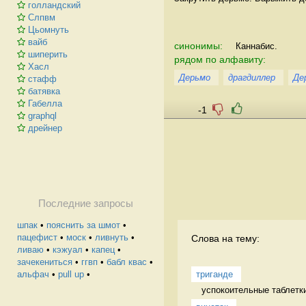
голландский
Слпвм
Цьомнуть
вайб
синонимы:
Каннабис.
шиперить
рядом по алфавиту:
Хасл
Дерьмо
драгдиллер
Де
стафф
батявка
Габелла
-1
graphql
дрейнер
Последние запросы
шпак
•
пояснить за шмот
•
пацефист
•
моск
•
ливнуть
•
Слова на тему:
ливаю
•
кэжуал
•
капец
•
зачекениться
•
ггвп
•
бабл квас
•
триганде
альфач
•
pull up
•
успокоительные таблетки