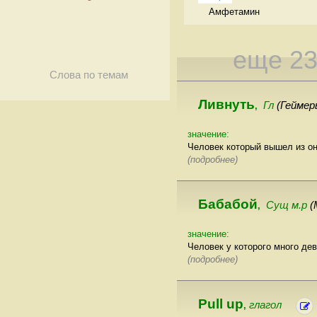
Амфетамин  
еще 2
Слова по темам
Ливнуть
Гл
(Геймер
,
значение:
Человек который вышел из он
(подробнее)
Бабабой
Сущ м.р
(
,
значение:
Человек у которого много де
(подробнее)
Pull up
глагол
,