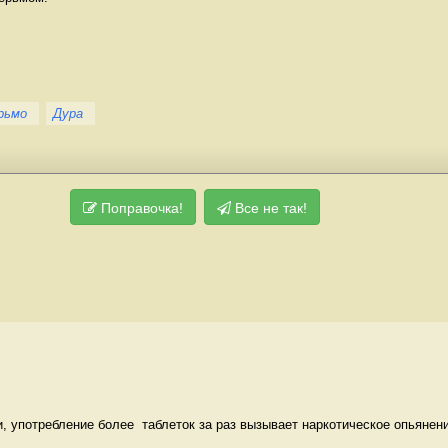
рьмо
Дура
Поправочка!
Все не так!
, употребление более  таблеток за раз вызывает наркотическое опьянение