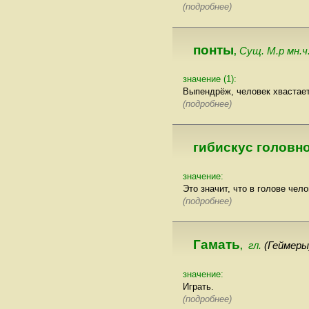
(подробнее)
понты
Сущ. М.р мн.ч
,
значение (1):
Выпендрёж, человек хвастает
(подробнее)
гибискус головно
значение:
Это значит, что в голове че
(подробнее)
Гамать
гл.
(Геймеры
,
значение:
Играть.
(подробнее)