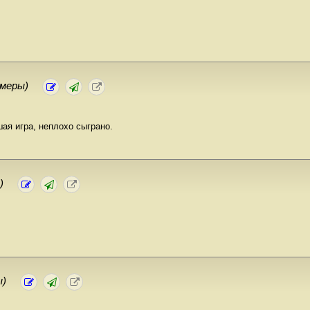
ймеры)
шая игра, неплохо сыграно.
)
ы)