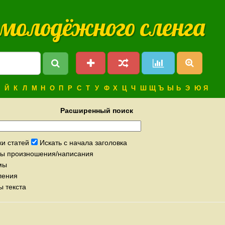
 молодёжного сленга
Й
К
Л
М
Н
О
П
Р
С
Т
У
Ф
Х
Ц
Ч
Ш
Щ
Ъ
Ы
Ь
Э
Ю
Я
Расширенный поиск
ки статей
Искать с начала заголовка
нты произношения/написания
мы
ления
ы текста