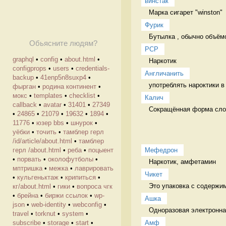
винстак
Марка сигарет "winston" 
Фурик
Бутылка , обычно объёмо
Обьясните людям?
PCP
graphql
•
config
•
about.html
•
Наркотик 
configprops
•
users
•
credentials-
Англичанить
backup
•
41enp5n8suxp4
•
употреблять нароктики в
фырган
•
родина континент
•
мокс
•
templates
•
checklist
•
Калич
callback
•
avatar
•
31401
•
27349
Сокращённая форма сло
•
24865
•
21079
•
19632
•
1894
•
11776
•
юзер bbs
•
шнурок
•
уёбки
•
точить
•
тамблер герл
/id/article/about.html
•
тамблер
Мефедрон
герл /about.html
•
реба
•
поцыент
•
порвать
•
околофутболы
•
Наркотик, амфетамин 
мптришка
•
межка
•
лаврировать
Чикет
•
кульгеньктаж
•
крипиться
•
Это упаковка с содержи
кг/about.html
•
гики
•
вопроса чгк
•
брейна
•
биржи ссылок
•
wp-
Ашка
json
•
web-identity
•
webconfig
•
Одноразовая электронна
travel
•
torknut
•
system
•
Амф
subscribe
•
storage
•
start
•