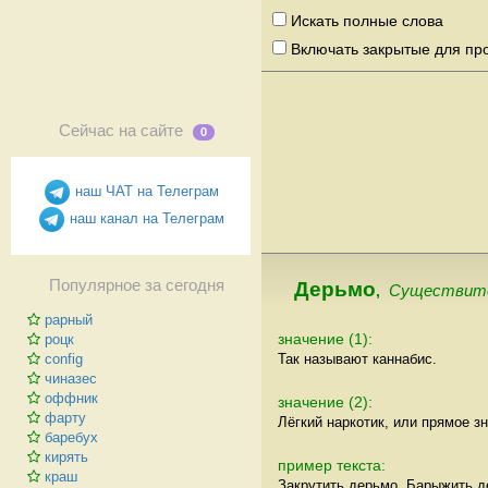
Искать полные слова
Включать закрытые для пр
Сейчас на сайте
0
наш ЧАТ на Телеграм
наш канал на Телеграм
Популярное за сегодня
Дерьмо
,
Существит
рарный
значение (1):
роцк
Так называют каннабис.
config
чиназес
оффник
значение (2):
фарту
Лёгкий наркотик, или прямое з
баребух
кирять
пример текста:
краш
Закрутить дерьмо. Барыжить д