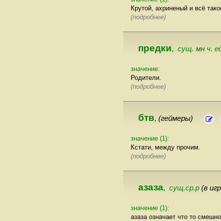
Крутой, ахриненый и всё тако
(подробнее)
предки
сущ. мн ч. е
,
значение:
Родители.
(подробнее)
бтв
(геймеры)
,
значение (1):
Кстати, между прочим.
(подробнее)
азаза
сущ.ср.р
(в иг
,
значение (1):
азаза означает что то смешно