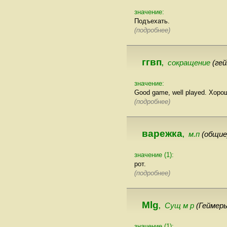
значение:
Подъехать.
(подробнее)
ггвп
сокращение
(ге
,
значение:
Good game, well played. Хоро
(подробнее)
варежка
м.п
(общие
,
значение (1):
рот.
(подробнее)
Mlg
Сущ м р
(Геймер
,
значение (1):