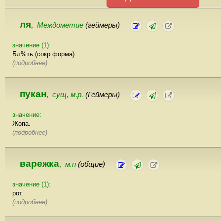
ля
Междометие
(геймеры)
,
значение (1):
Бл%ть (сокр.форма).
(подробнее)
пукан
сущ, м.р.
(Геймеры)
,
значение:
Жопа.
(подробнее)
варежка
м.п
(общие)
,
значение (1):
рот.
(подробнее)