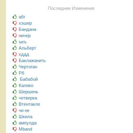
Последние Изменения
абг
хэшер
Бандана
ничер
ъеъ
Альберт
хддд
Баклажанить
Чертоган
Рб
Бабабой
Калико
Шершень
четверка
Втентакле
чи не
Шкила
ампулда
Mband