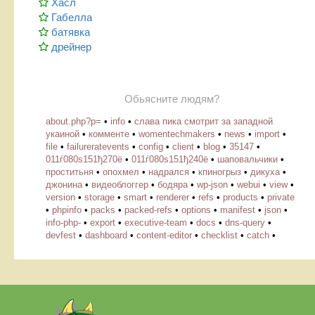
Хасл
Габелла
батявка
дрейнер
Обьясните людям?
about.php?p=
•
info
•
слава пика смотрит за западной
укаиной
•
комменте
•
womentechmakers
•
news
•
import
•
file
•
failureratevents
•
config
•
client
•
blog
•
35147
•
011ѓ080ѕ151ђ270ё
•
011ѓ080ѕ151ђ240ё
•
шаповальчики
•
проститьня
•
опохмел
•
надрался
•
кпиногрыз
•
дикуха
•
джонина
•
видеоблоггер
•
бодяра
•
wp-json
•
webui
•
view
•
version
•
storage
•
smart
•
renderer
•
refs
•
products
•
private
•
phpinfo
•
packs
•
packed-refs
•
options
•
manifest
•
json
•
info-php-
•
export
•
executive-team
•
docs
•
dns-query
•
devfest
•
dashboard
•
content-editor
•
checklist
•
catch
•