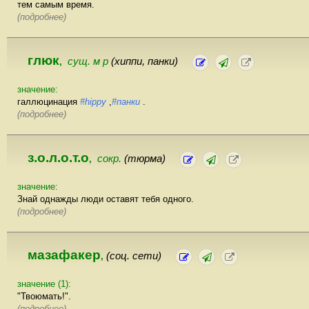
тем самым время.
(подробнее)
глюк
сущ. м р
(хиппи, панки)
,
значение:
галлюцинация
#hippy
,
#панки
.
(подробнее)
з.о.л.о.т.о
сокр.
(тюрма)
,
значение:
Знай однажды люди оставят тебя одного.
(подробнее)
мазафакер
(соц. сети)
,
значение (1):
"Твоюмать!".
(подробнее)