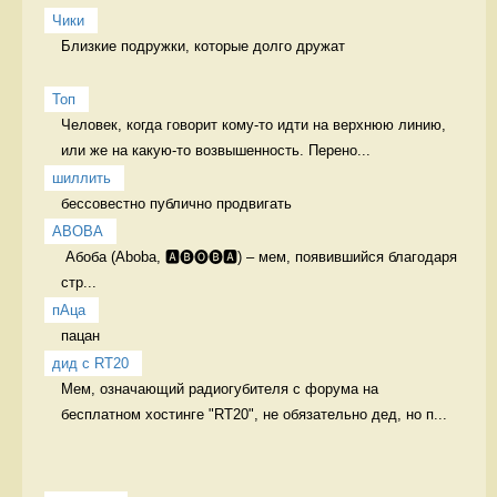
Чики
Близкие подружки, которые долго дружат

Топ
Человек, когда говорит кому-то идти на верхнюю линию, 
или же на какую-то возвышенность. Перено...
шиллить
бессовестно публично продвигать 
ABOBA
 Абоба (Aboba, 🅰🅑🅞🅑🅰) – мем, появившийся благодаря 
стр...
пАца
пацан 
дид с RT20
Мем, означающий радиогубителя с форума на 
бесплатном хостинге "RT20", не обязательно дед, но п...