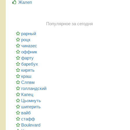
Жалеп
Популярное за сегодня
рарный
роцк
чиназес
оффник
фарту
баребух
кирять
краш
Слпвм
голландский
Капец
Цьомнуть
шиперить
вайб
стафф
Boulevard