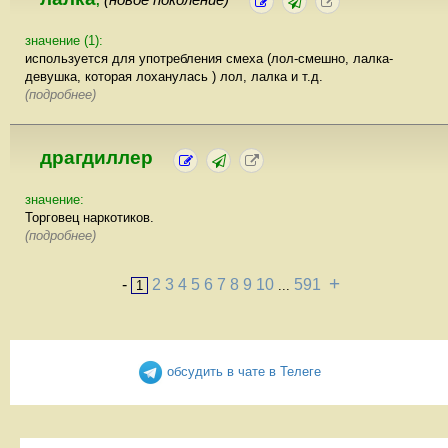
,
значение (1):
используется для употребления смеха (лол-смешно, лалка-
девушка, которая лоханулась ) лол, лалка и т.д.
(подробнее)
драгдиллер
значение:
Торговец наркотиков.
(подробнее)
+
-
2
3
4
5
6
7
8
9
10
591
1
...
обсудить в чате в Телеге