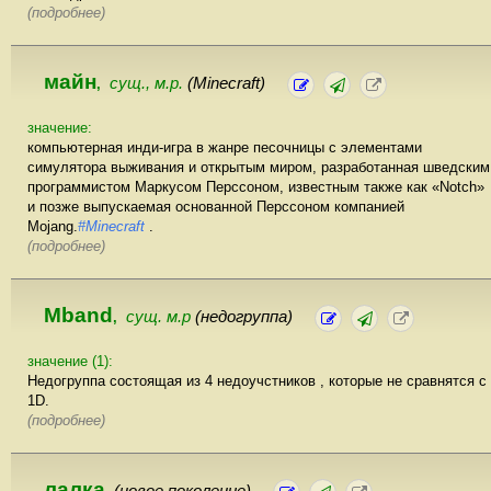
(подробнее)
майн
сущ., м.р.
(Minecraft)
,
значение:
компьютерная инди-игра в жанре песочницы с элементами
симулятора выживания и открытым миром, разработанная шведским
программистом Маркусом Перссоном, известным также как «Notch»
и позже выпускаемая основанной Перссоном компанией
Mojang.
#Minecraft
.
(подробнее)
Mband
сущ. м.р
(недогруппа)
,
значение (1):
Недогруппа состоящая из 4 недоучстников , которые не сравнятся с
1D.
(подробнее)
лалка
(новое поколение)