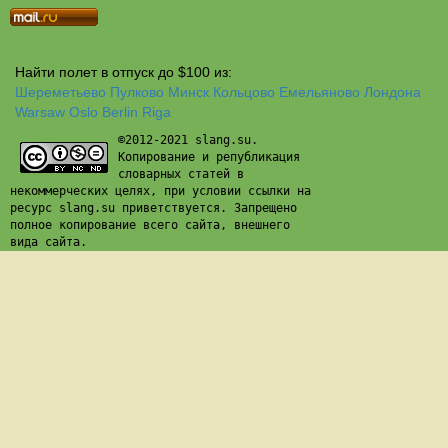
Найти полет в отпуск до $100 из:
Шереметьево
Пулково
Минск
Кольцово
Емельяново
Лондона
Warsaw
Oslo
Berlin
Riga
©2012-2021 slang.su.
Копирование и републикация
словарных статей в
некоммерческих целях, при условии ссылки на
ресурс slang.su приветствуется. Запрещено
полное копирование всего сайта, внешнего
вида сайта.