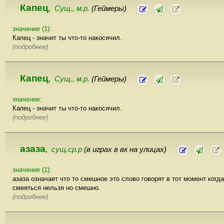
Капец
Сущ., м.р.
(Геймеры)
,
значение (1):
Капец - значит ты что-то накосячил.
(подробнее)
Капец
Сущ., м.р.
(Геймеры)
,
значение:
Капец - значит ты что-то накосячил.
(подробнее)
азаза
сущ.ср.р
(в играх в вк на улицах)
,
значение (1):
азаза означает что то смешное это слово говорят в тот момент когда
смеяться нельзя но смешно.
(подробнее)