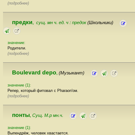
(подробнее)
предки
сущ. мн ч. ед. ч : предок
(Школьники)
,
значение:
Родители.
(подробнее)
Boulevard depo
(Музыкант)
,
значение (1):
Репер, который фитовал с Pharaon'ом.
(подробнее)
понты
Сущ. М.р мн.ч.
,
значение (1):
Выпендрёж, человек хвастается.