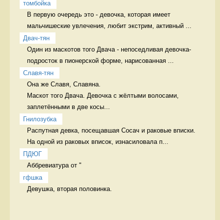
томбойка
В первую очередь это - девочка, которая имеет 
мальчишеские увлечения, любит экстрим, активный ...
Двач-тян
Один из маскотов того Двача - непоседливая девочка-
подросток в пионерской форме, нарисованная ...
Славя-тян
Она же Славя, Славяна.

Маскот того Двача. Девочка с жёлтыми волосами, 
заплетёнными в две косы...
Гнилозубка
Распутная девка, посещавшая Сосач и раковые вписки. 
На одной из раковых вписок, изнасиловала п...
ПДЮГ
Аббревиатура от "
гфшка
Девушка, вторая половинка.  