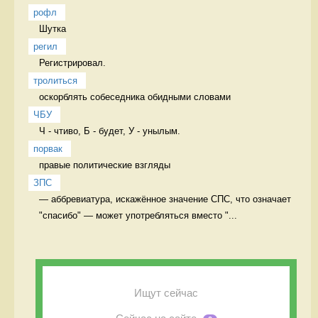
рофл
Шутка 
регил
Регистрировал. 
тролиться
оскорблять собеседника обидными словами 
ЧБУ
Ч - чтиво, Б - будет, У - унылым. 
порвак
правые политические взгляды 
ЗПС
— аббревиатура, искажëнное значение СПС, что означает 
"спасибо" — может употребляться вместо "...
Ищут сейчас