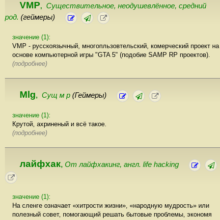
VMP
Существительное, неодушевлённое, cредний
,
род.
(геймеры)
значение (1):
VMP - русскоязычный, многопльзовтельский, комерческий проект на
основе компьютерной игры "GTA 5" (подобие SAMP RP проектов).
(подробнее)
Mlg
Сущ м р
(Геймеры)
,
значение (1):
Крутой, ахриненый и всё такое.
(подробнее)
лайфхак
От лайфхакинг, англ. life hacking
,
значение (1):
На сленге означает «хитрости жизни», «народную мудрость» или
полезный совет, помогающий решать бытовые проблемы, экономя