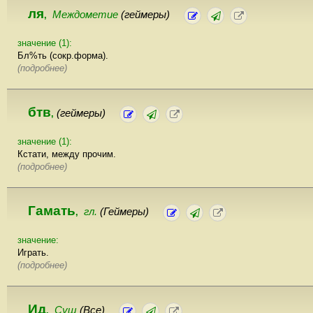
ля
Междометие
(геймеры)
,
значение (1):
Бл%ть (сокр.форма).
(подробнее)
бтв
(геймеры)
,
значение (1):
Кстати, между прочим.
(подробнее)
Гамать
гл.
(Геймеры)
,
значение:
Играть.
(подробнее)
Ид
Сущ
(Все)
,