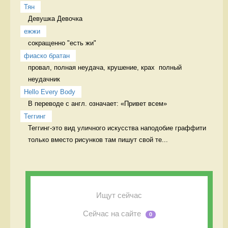
Тян
Девушка Девочка
ежжи
сокращенно "есть жи" 
фиаско братан
провал, полная неудача, крушение, крах  полный 
неудачник
Hello Every Body
В переводе с англ. означает: «Привет всем» 
Теггинг
Теггинг-это вид уличного искусства наподобие граффити 
только вместо рисунков там пишут свой те...
Ищут сейчас
Сейчас на сайте
0