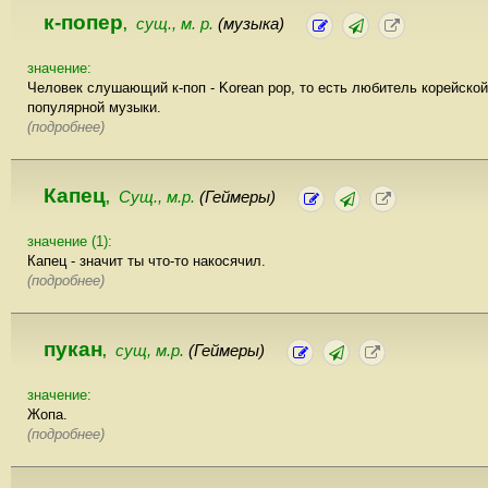
к-попер
сущ., м. р.
(музыка)
,
значение:
Человек слушающий к-поп - Korean pop, то есть любитель корейской
популярной музыки.
(подробнее)
Капец
Сущ., м.р.
(Геймеры)
,
значение (1):
Капец - значит ты что-то накосячил.
(подробнее)
пукан
сущ, м.р.
(Геймеры)
,
значение:
Жопа.
(подробнее)