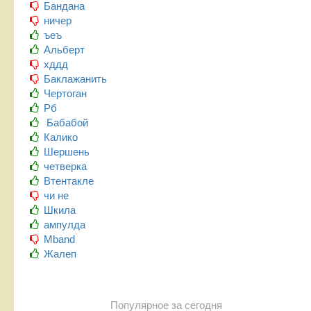
Бандана
ничер
ъеъ
Альберт
хддд
Баклажанить
Чертоган
Рб
Бабабой
Калико
Шершень
четверка
Втентакле
чи не
Шкила
ампулда
Mband
Жалеп
Популярное за сегодня