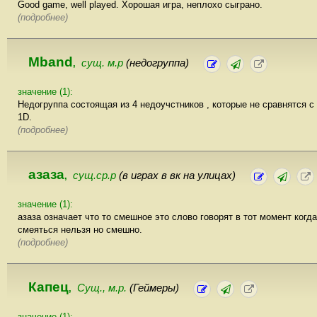
Good game, well played. Хорошая игра, неплохо сыграно.
(подробнее)
Mband
сущ. м.р
(недогруппа)
,
значение (1):
Недогруппа состоящая из 4 недоучстников , которые не сравнятся с
1D.
(подробнее)
азаза
сущ.ср.р
(в играх в вк на улицах)
,
значение (1):
азаза означает что то смешное это слово говорят в тот момент когда
смеяться нельзя но смешно.
(подробнее)
Капец
Сущ., м.р.
(Геймеры)
,
значение (1):