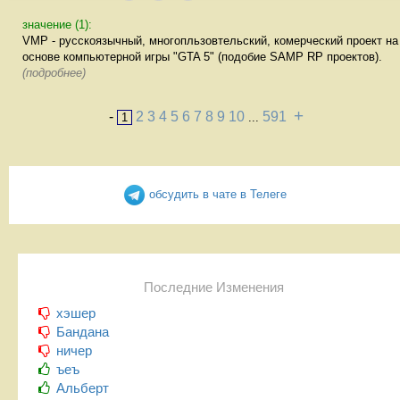
значение (1):
VMP - русскоязычный, многопльзовтельский, комерческий проект на
основе компьютерной игры "GTA 5" (подобие SAMP RP проектов).
(подробнее)
+
-
2
3
4
5
6
7
8
9
10
591
1
...
обсудить в чате в Телеге
Последние Изменения
хэшер
Бандана
ничер
ъеъ
Альберт