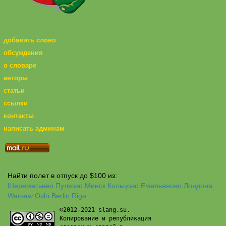
добавить слово
обсуждения
о словаре
авторы
статьи
ссылки
контакты
написать админам
Найти полет в отпуск до $100 из:
Шереметьево
Пулково
Минск
Кольцово
Емельяново
Лондона
Warsaw
Oslo
Berlin
Riga
©2012-2021 slang.su.
Копирование и републикация