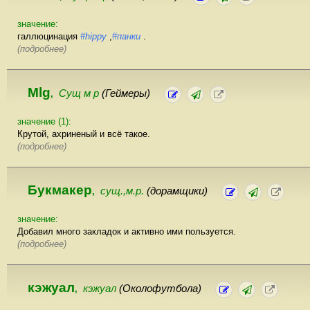
значение:
галлюцинация
#hippy
,
#панки
.
(подробнее)
Mlg
Сущ м р
(Геймеры)
,
значение (1):
Крутой, ахриненый и всё такое.
(подробнее)
Букмакер
сущ.,м.р.
(дорамщики)
,
значение:
Добавил много закладок и активно ими пользуется.
(подробнее)
кэжуал
кэжуал
(Околофутбола)
,