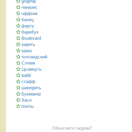
graphql
чиназес
оффник
Капец
фарту
баребух
Boulevard
кирять
краш
голландский
Слпвм
Цьомнуть
вайб
стафф
шиперить
Букмакер
Хасл
понты
Обьясните людям?