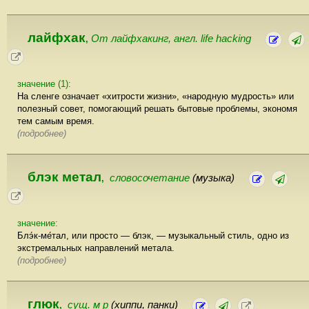
лайфхак
От лайфхакинг, англ. life hacking
,
значение (1):
На сленге означает «хитрости жизни», «народную мудрость» или
полезный совет, помогающий решать бытовые проблемы, экономя
тем самым время.
(подробнее)
блэк метал
словосочетание
(музыка)
,
значение:
Блэ́к-ме́тал, или просто — блэк, — музыкальный стиль, одно из
экстремальных направлений метала.
(подробнее)
глюк
сущ. м р
(хиппи, панки)
,