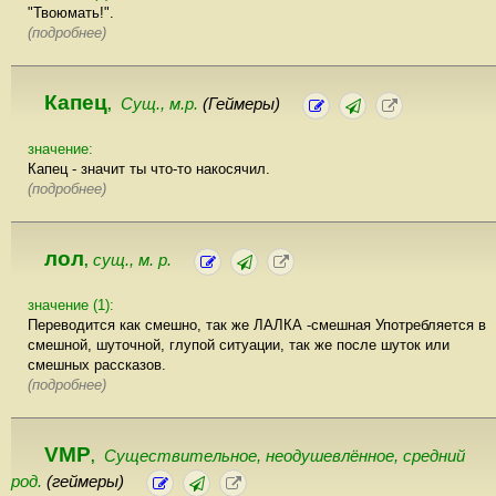
"Твоюмать!".
(подробнее)
Капец
Сущ., м.р.
(Геймеры)
,
значение:
Капец - значит ты что-то накосячил.
(подробнее)
лол
сущ., м. р.
,
значение (1):
Переводится как смешно, так же ЛАЛКА -смешная Употребляется в
смешной, шуточной, глупой ситуации, так же после шуток или
смешных рассказов.
(подробнее)
VMP
Существительное, неодушевлённое, cредний
,
род.
(геймеры)