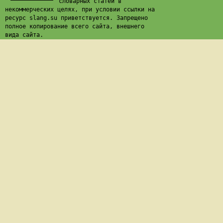
словарных статей в
некоммерческих целях, при условии ссылки на
ресурс slang.su приветствуется. Запрещено
полное копирование всего сайта, внешнего
вида сайта.