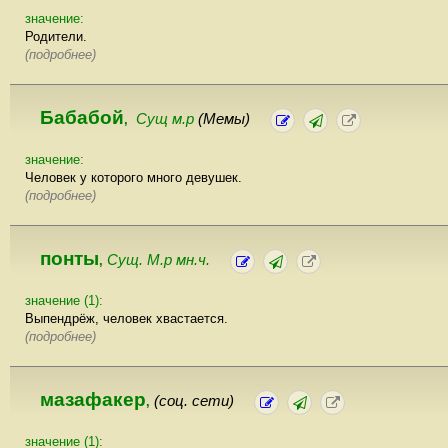
значение:
Родители.
(подробнее)
Бабабой
Сущ м.р
(Мемы)
,
значение:
Человек у которого много девушек.
(подробнее)
понты
Сущ. М.р мн.ч.
,
значение (1):
Выпендрёж, человек хвастается.
(подробнее)
мазафакер
(соц. сети)
,
значение (1):