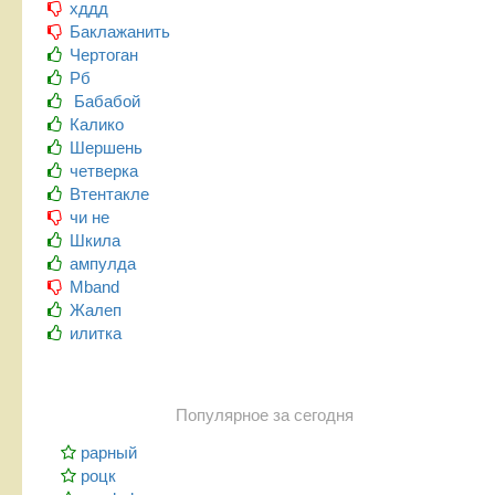
хддд
Баклажанить
Чертоган
Рб
Бабабой
Калико
Шершень
четверка
Втентакле
чи не
Шкила
ампулда
Mband
Жалеп
илитка
Популярное за сегодня
рарный
роцк