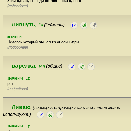
Знай однажды люди оставят тебя одного.
(подробнее)
Ливнуть
Гл
(Геймеры)
,
значение:
Человек который вышел из онлайн игры.
(подробнее)
варежка
м.п
(общие)
,
значение (1):
рот.
(подробнее)
Ливаю
(Геймеры, стримеры да и в обычной жизни
,
используют.)
значение (1):