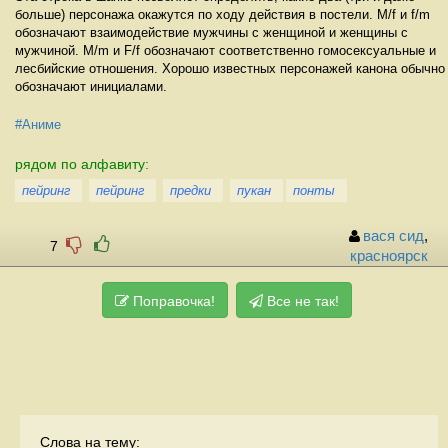
больше) персонажа окажутся по ходу действия в постели. M/f и f/m
обозначают взаимодействие мужчины с женщиной и женщины с
мужчиной. M/m и F/f обозначают соответственно гомосексуальные и
лесбийские отношения. Хорошо известных персонажей канона обычно
обозначают инициалами.
#Аниме
рядом по алфавиту:
пейринг
пейринг
предки
пукан
понты
вася сид
,
7
красноярск
Поправочка!
Все не так!
Слова на тему: