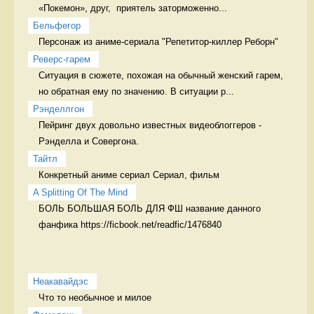
«Покемон», друг,  приятель заторможенно...
Бельфегор
Персонаж из аниме-сериала "Репетитор-киллер Реборн" 
Реверс-гарем
Ситуация в сюжете, похожая на обычный женский гарем, 
но обратная ему по значению. В ситуации р...
Рэнделлгон
Пейринг двух довольно известных видеоблоггеров - 
Рэнделла и Совергона. 
Тайтл
Конкретный аниме сериал Сериал, фильм
A Splitting Of The Mind
БОЛЬ БОЛЬШАЯ БОЛЬ ДЛЯ ФШ название данного 
фанфика https://ficbook.net/readfic/1476840
Неакавайдэс
Что то необычное и милое 