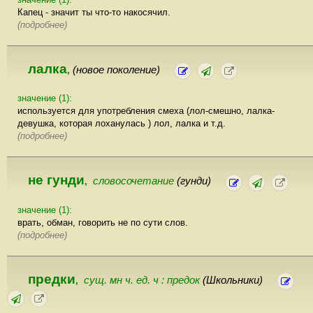
Капец - значит ты что-то накосячил.
(подробнее)
лалка
(новое поколение)
,
значение (1):
используется для употребления смеха (лол-смешно, лалка-
девушка, которая лоханулась ) лол, лалка и т.д.
(подробнее)
не гунди
словосочетание
(гунди)
,
значение (1):
врать, обман, говорить не по сути слов.
(подробнее)
предки
сущ. мн ч. ед. ч : предок
(Школьники)
,