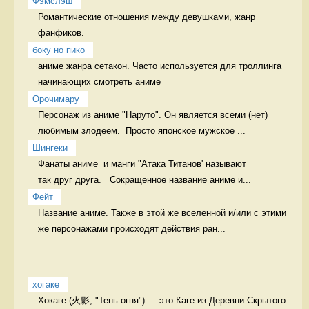
Фэмслэш
Романтические отношения между девушками, жанр 
фанфиков. 
боку но пико
аниме жанра сетакон. Часто используется для троллинга 
начинающих смотреть аниме
Орочимару
Персонаж из аниме "Наруто". Он является всеми (нет) 
любимым злодеем.  Просто японское мужское ...
Шингеки
Фанаты аниме  и манги "Атака Титанов' называют

так друг друга.   Сокращенное название аниме и...
Фейт
Название аниме. Также в этой же вселенной и/или с этими 
же персонажами происходят действия ран...
хогаке
Хокаге (火影, "Тень огня") — это Каге из Деревни Скрытого 