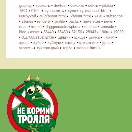
graphql
•
врамать
•
devfest
•
сексить
•
сбить
•
jolokia
•
1894
•
010њ
•
хуепыжить
•
хуеп
•
тугач/about.html
•
микрухой
•
м/id/about.html
•
б/about.html
•
wuel
•
subscribe
•
stories
•
renderer
•
pipfile
•
packs
•
newsletter
•
news
•
main
•
import
•
dqgqoecxckuwptxov
•
contact
•
console
•
blog
•
asset
•
38440
•
35430
•
32156
•
28943
•
190њ
•
19029
•
011ѓ080ѕ151ђ240ё
•
щищин
•
щищи
•
шинка
•
чирим
•
хуярь
•
хуйсо
•
хуйлуш
•
халоу
•
фм-акцияz
•
урна
•
угореть
•
тухлодырый
•
тербл
•
т/about.html
•