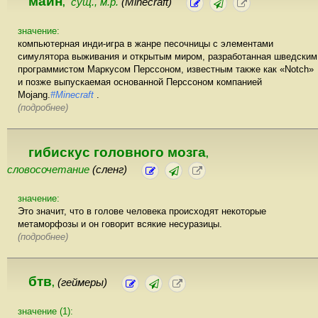
майн
сущ., м.р.
(Minecraft)
,
значение:
компьютерная инди-игра в жанре песочницы с элементами
симулятора выживания и открытым миром, разработанная шведским
программистом Маркусом Перссоном, известным также как «Notch»
и позже выпускаемая основанной Перссоном компанией
Mojang.
#Minecraft
.
(подробнее)
гибискус головного мозга
,
словосочетание
(сленг)
значение:
Это значит, что в голове человека происходят некоторые
метаморфозы и он говорит всякие несуразицы.
(подробнее)
бтв
(геймеры)
,
значение (1):