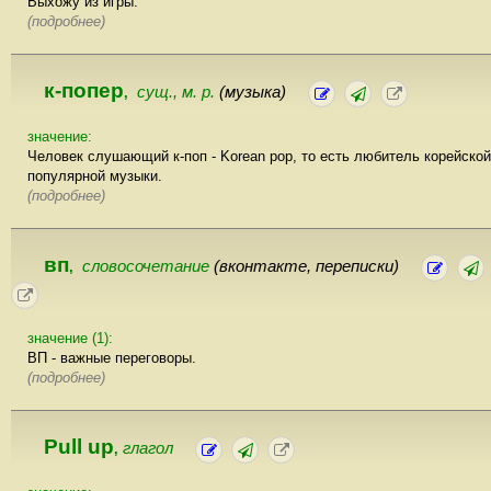
Выхожу из игры.
(подробнее)
к-попер
сущ., м. р.
(музыка)
,
значение:
Человек слушающий к-поп - Korean pop, то есть любитель корейской
популярной музыки.
(подробнее)
вп
словосочетание
(вконтакте, переписки)
,
значение (1):
ВП - важные переговоры.
(подробнее)
Pull up
глагол
,