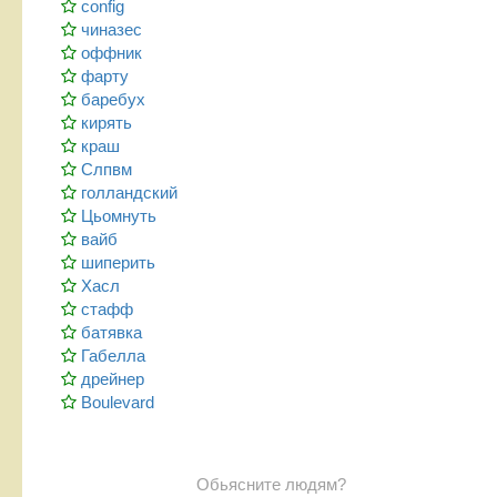
config
чиназес
оффник
фарту
баребух
кирять
краш
Слпвм
голландский
Цьомнуть
вайб
шиперить
Хасл
стафф
батявка
Габелла
дрейнер
Boulevard
Обьясните людям?