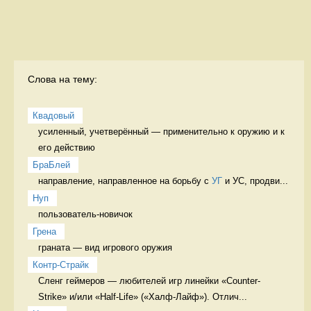
Слова на тему:
Квадовый
усиленный, учетверённый — применительно к оружию и к 
его действию 
БраБлей
направление, направленное на борьбу с 
УГ
 и УС, продви...
Нуп
пользователь-новичок 
Грена
граната — вид игрового оружия 
Контр-Страйк
Сленг геймеров — любителей игр линейки «Counter-
Strike» и/или «Half-Life» («Халф-Лайф»). Отлич...