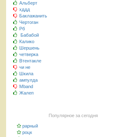
Альберт
хддд
Баклажанить
Чертоган
Рб
Бабабой
Калико
Шершень
четверка
Втентакле
чи не
Шкила
ампулда
Mband
Жалеп
Популярное за сегодня
рарный
роцк