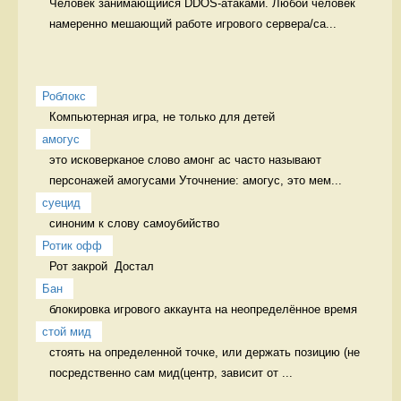
Человек занимающийся DDOS-атаками. Любой человек 
намеренно мешающий работе игрового сервера/са...
Роблокс
Компьютерная игра, не только для детей 
амогус
это исковерканое слово амонг ас часто называют 
персонажей амогусами Уточнение: амогус, это мем...
суецид
синоним к слову самоубийство 
Ротик офф
Рот закрой  Достал
Бан
блокировка игрового аккаунта на неопределённое время 
стой мид
стоять на определенной точке, или держать позицию (не 
посредственно сам мид(центр, зависит от ...