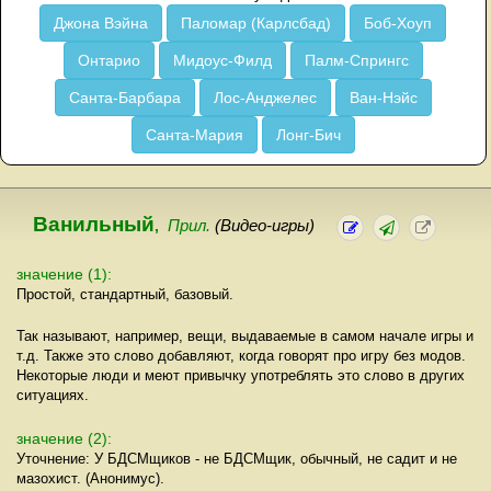
Джона Вэйна
Паломар (Карлсбад)
Боб-Хоуп
Онтарио
Мидоус-Филд
Палм-Спрингс
Санта-Барбара
Лос-Анджелес
Ван-Нэйс
Санта-Мария
Лонг-Бич
Ванильный
,
Прил.
(Видео-игры)
значение (1):
Простой, стандартный, базовый.
Так называют, например, вещи, выдаваемые в самом начале игры и
т.д. Также это слово добавляют, когда говорят про игру без модов.
Некоторые люди и меют привычку употреблять это слово в других
ситуациях.
значение (2):
Уточнение: У БДСМщиков - не БДСМщик, обычный, не садит и не
мазохист. (Анонимус).