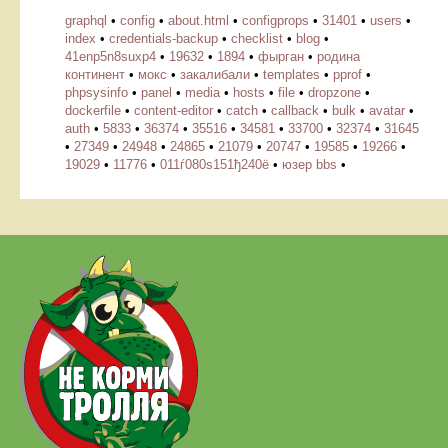
graphql
•
config
•
about.html
•
configprops
•
31401
•
users
•
index
•
credentials-backup
•
checklist
•
blog
•
41enp5n8suxp4
•
19632
•
1894
•
фырган
•
родина
континент
•
мокс
•
закалибали
•
templates
•
pprof
•
phpsysinfo
•
panel
•
media
•
hosts
•
file
•
dropzone
•
dockerfile
•
content-editor
•
catch
•
callback
•
bulk
•
avatar
•
auth
•
5833
•
36374
•
35516
•
34581
•
33700
•
32374
•
31645
•
27349
•
24948
•
24865
•
21079
•
20747
•
19585
•
19266
•
19029
•
11776
•
011ѓ080ѕ151ђ240ё
•
юзер bbs
•