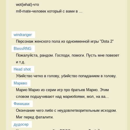
wot(what)-что

m8-mate-человек который с вами в ...
windranger
Персонаж женского пола из одноименной игры "Dota 2" 
BlessRNG
Пожалуйста, рандом. Господи, помоги. Пусть мне повезет 
и т.д. 
Head shot
Убийство четко в голову, убийство попаданием в голову. 
Марево
Марио Марио из серии игр про братьев Марио. Этим 
словом подшучивают над мариобоями, мол, на ва...
Финишки
Окончание чего либо с неудовлетворительным исходом.  
Миг перед фаталити.
дудосер