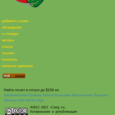
добавить слово
обсуждения
о словаре
авторы
статьи
ссылки
контакты
написать админам
Найти полет в отпуск до $100 из:
Шереметьево
Пулково
Минск
Кольцово
Емельяново
Лондона
Warsaw
Oslo
Berlin
Riga
©2012-2021 slang.su.
Копирование и републикация