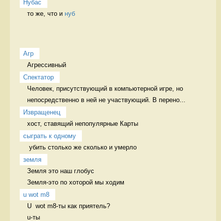
Нубас
то же, что и 
нуб
Агр
Агрессивный 
Спектатор
Человек, присутствующий в компьютерной игре, но 
непосредственно в ней не участвующий. В перено...
Извращенец
хост, ставящий непопулярные Карты 
сыграть к одному
 убить столько же сколько и умерло 
земля
Земля это наш глобус

Земля-это по хоторой мы ходим 
u wot m8
U  wot m8-ты как приятель?

u-ты
