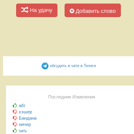
На удачу
Добавить слово
обсудить в чате в Телеге
Последние Изменения
абг
хэшер
Бандана
ничер
ъеъ