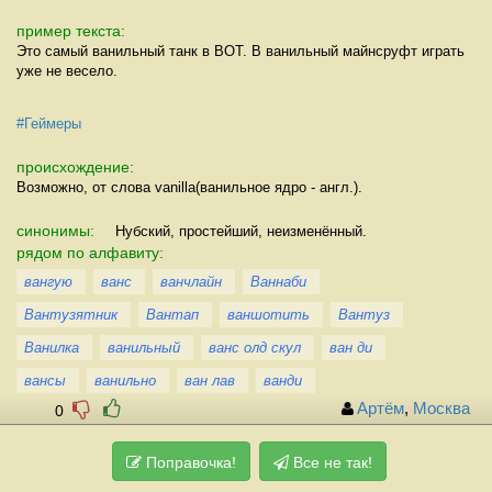
пример текста:
Это самый ванильный танк в ВОТ. В ванильный майнсруфт играть
уже не весело.
#Геймеры
происхождение:
Возможно, от слова vanilla(ванильное ядро - англ.).
синонимы:
Нубский, простейший, неизменённый.
рядом по алфавиту:
вангую
ванс
ванчлайн
Ваннаби
Вантузятник
Вантап
ваншотить
Вантуз
Ванилка
ванильный
ванс олд скул
ван ди
вансы
ванильно
ван лав
ванди
Артём
,
Москва
0
Поправочка!
Все не так!